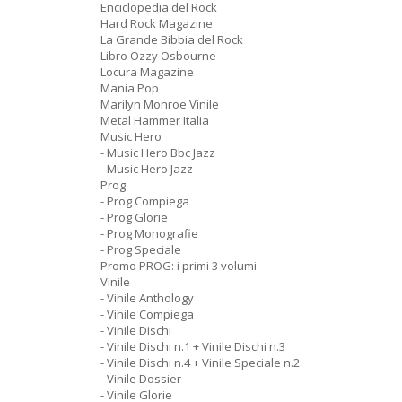
Enciclopedia del Rock
Hard Rock Magazine
La Grande Bibbia del Rock
Libro Ozzy Osbourne
Locura Magazine
Mania Pop
Marilyn Monroe Vinile
Metal Hammer Italia
Music Hero
- Music Hero Bbc Jazz
- Music Hero Jazz
Prog
- Prog Compiega
- Prog Glorie
- Prog Monografie
- Prog Speciale
Promo PROG: i primi 3 volumi
Vinile
- Vinile Anthology
- Vinile Compiega
- Vinile Dischi
- Vinile Dischi n.1 + Vinile Dischi n.3
- Vinile Dischi n.4 + Vinile Speciale n.2
- Vinile Dossier
- Vinile Glorie