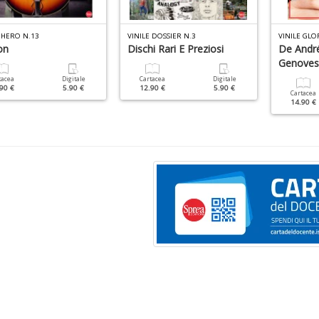
 HERO N.13
VINILE DOSSIER N.3
VINILE GLO
on
Dischi Rari E Preziosi
De André
Genoves
tacea
Digitale
Cartacea
Digitale
90 €
5.90 €
12.90 €
5.90 €
Cartacea
14.90 €