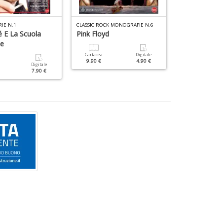
S
n
RIE N.1
CLASSIC ROCK MONOGRAFIE N.6
CLASSIC ROCK SP
+
 E La Scuola
Pink Floyd
Woodstock
D
e
Cartacea
Digitale
Cartacea
9.90 €
4.90 €
12.90 €
Digitale
7.90 €