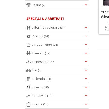
Storia
(2)
IBRO OZZY OSBOURNE N.1
VINILE DOSSIER N.1
MUSIC
Giorgio Gaber
Gibs
SPECIALI & ARRETRATI
Cartacea
12.90 €
Album da colorare
(31)
Cartacea
Digitale
Car
9.90 €
4.90 €
12.
Animali
(14)
Arredamento
(36)
Bambini
(42)
Benessere
(27)
Bici
(4)
Calendari
(1)
Comics
(50)
Creatività
(112)
Cucina
(58)