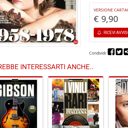
VERSIONE CARTA
€ 9,90
RICEVI AVVI
Condividi:
EBBE INTERESSARTI ANCHE..