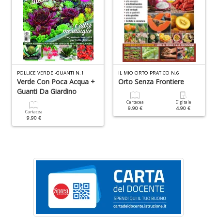
D
B
C
R
n
+
D
POLLICE VERDE -GUANTI N.1
IL MIO ORTO PRATICO N.6
Verde Con Poca Acqua +
Orto Senza Frontiere
Guanti Da Giardino
Cartacea
Digitale
9.90 €
4.90 €
Cartacea
R
9.90 €
Pi
H
J
n
+
D