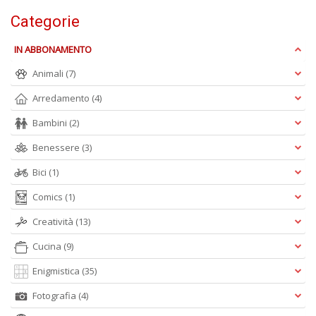
S
Categorie
7
l
IN ABBONAMENTO
P
C
Animali
(7)
n
+
Arredamento
(4)
D
Bambini
(2)
Benessere
(3)
Bici
(1)
Comics
(1)
Creatività
(13)
A
L
Cucina
(9)
O
C
Enigmistica
(35)
n
Fotografia
(4)