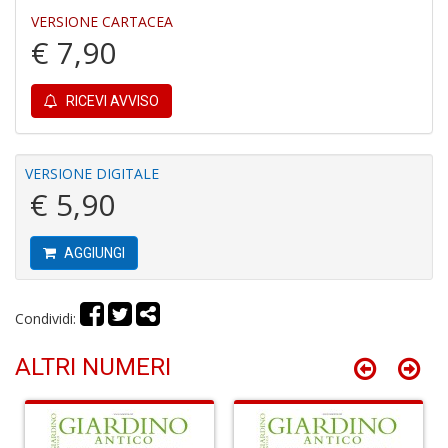
VERSIONE CARTACEA
€ 7,90
A
s
di
RICEVI AVVISO
h
W
M
M
VERSIONE DIGITALE
n
€ 5,90
+
D
AGGIUNGI
Condividi:
I
pi
ALTRI NUMERI
di
u
v
R