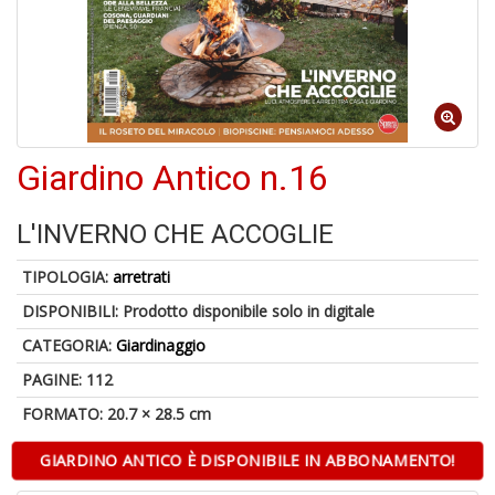
6
f
+
di
in
Giardino Antico n.16
r
L'INVERNO CHE ACCOGLIE
TIPOLOGIA:
arretrati
DISPONIBILI:
Prodotto disponibile solo in digitale
6
n
CATEGORIA:
Giardinaggio
in
di
PAGINE: 112
FORMATO: 20.7 × 28.5 cm
GIARDINO ANTICO È DISPONIBILE IN ABBONAMENTO!