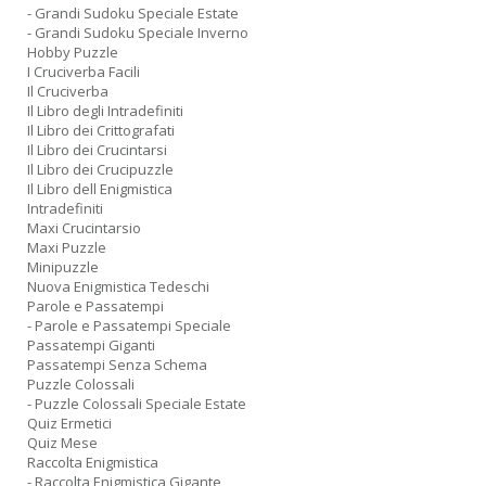
- Grandi Sudoku Speciale Estate
- Grandi Sudoku Speciale Inverno
Hobby Puzzle
I Cruciverba Facili
Il Cruciverba
Il Libro degli Intradefiniti
Il Libro dei Crittografati
Il Libro dei Crucintarsi
Il Libro dei Crucipuzzle
Il Libro dell Enigmistica
Intradefiniti
Maxi Crucintarsio
Maxi Puzzle
Minipuzzle
Nuova Enigmistica Tedeschi
Parole e Passatempi
- Parole e Passatempi Speciale
Passatempi Giganti
Passatempi Senza Schema
Puzzle Colossali
- Puzzle Colossali Speciale Estate
Quiz Ermetici
Quiz Mese
Raccolta Enigmistica
- Raccolta Enigmistica Gigante