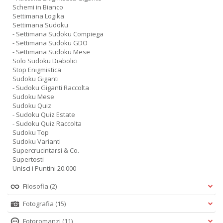
Schemi in Bianco
Settimana Logika
Settimana Sudoku
- Settimana Sudoku Compiega
- Settimana Sudoku GDO
- Settimana Sudoku Mese
Solo Sudoku Diabolici
Stop Enigmistica
Sudoku Giganti
- Sudoku Giganti Raccolta
Sudoku Mese
Sudoku Quiz
- Sudoku Quiz Estate
- Sudoku Quiz Raccolta
Sudoku Top
Sudoku Varianti
Supercrucintarsi & Co.
Supertosti
Unisci i Puntini 20.000
Filosofia
(2)
Fotografia
(15)
Fotoromanzi
(11)