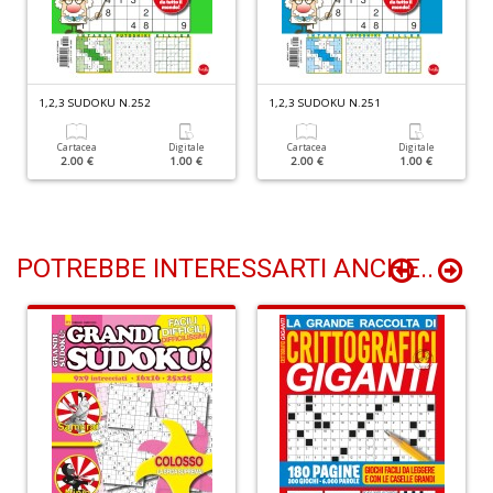
y
E
P
n
+
1,2,3 SUDOKU N.252
1,2,3 SUDOKU N.251
D
Cartacea
Digitale
Cartacea
Digitale
2.00 €
1.00 €
2.00 €
1.00 €
POTREBBE INTERESSARTI ANCHE..
C
&
C
n
+
D