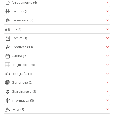
Arredamento
(4)
Bambini
(2)
Benessere
(3)
A
Bici
(1)
L
O
Comics
(1)
C
n
Creatività
(13)
Cucina
(9)
Enigmistica
(35)
Fotografia
(4)
Generiche
(2)
Giardinaggio
(5)
Informatica
(8)
Leggi
(1)