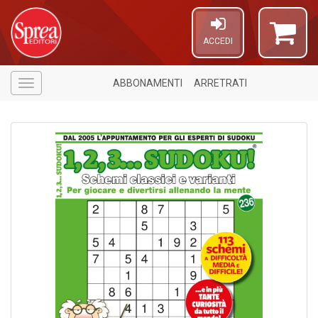
ACCEDI
ABBONAMENTI
ARRETRATI
Menù
1
f
1
f