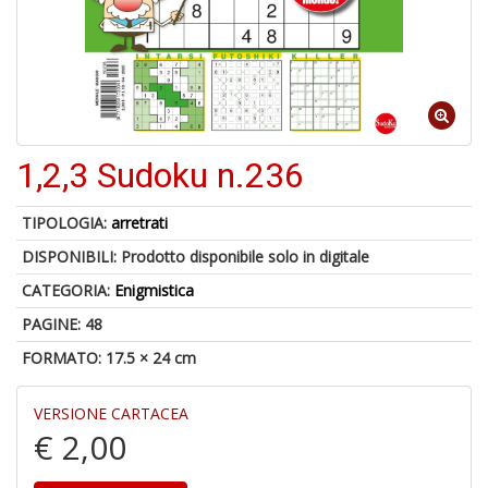
V
lo
Y
t
1,2,3 Sudoku n.236
di
P
TIPOLOGIA:
arretrati
DISPONIBILI:
Prodotto disponibile solo in digitale
CATEGORIA:
Enigmistica
PAGINE: 48
FORMATO: 17.5 × 24 cm
M
di
VERSIONE CARTACEA
F
€ 2,00
P
C
n