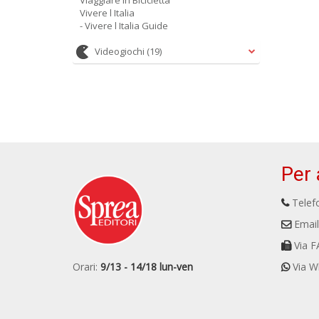
Viaggiare in Bicicletta
Vivere l Italia
- Vivere l Italia Guide
Videogiochi
(19)
Per 
Telefo
Email
Via F
Orari:
9/13 - 14/18 lun-ven
Via W