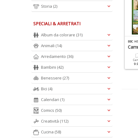
Storia
(2)
SPECIALI & ARRETRATI
Album da colorare
(31)
AMMINI GUIDE N.2
BBC HISTORY TRAVEL N.4
BBC HI
Animali
(14)
a Via Francigena
Il Cammino Di Santiago
Camm
Arredamento
(36)
Cartacea
Digitale
Cartacea
Digitale
Car
9.90 €
4.90 €
9.90 €
4.90 €
9.
Bambini
(42)
Benessere
(27)
Bici
(4)
Calendari
(1)
Comics
(50)
Creatività
(112)
Cucina
(58)