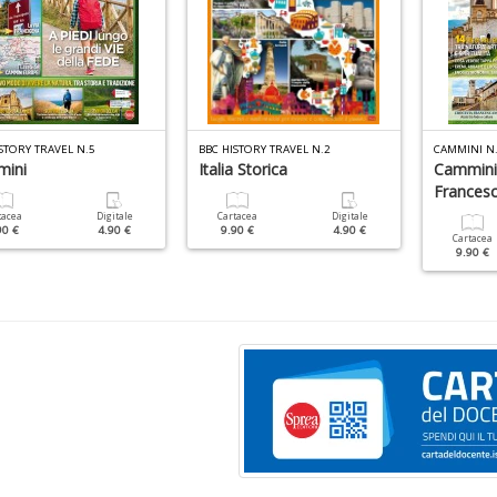
STORY TRAVEL N.5
BBC HISTORY TRAVEL N.2
CAMMINI N
ini
Italia Storica
Cammini
Frances
tacea
Digitale
Cartacea
Digitale
90 €
4.90 €
9.90 €
4.90 €
Cartacea
9.90 €