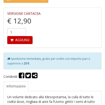
Il
M
C
VERSIONE CARTACEA
I
€ 12,90
AGGIUNGI
E
B
Spedizione immediata, gratis per ordini con importo pari o
di
superiore a
20 €
C
la
S
Condividi:
n
+
Informazioni
D
Un volume dedicato alla Mesopotamia, la culla di tutte le
civiltà dove, migliaia di anni fa l’Uomo gettò i semi di tutto