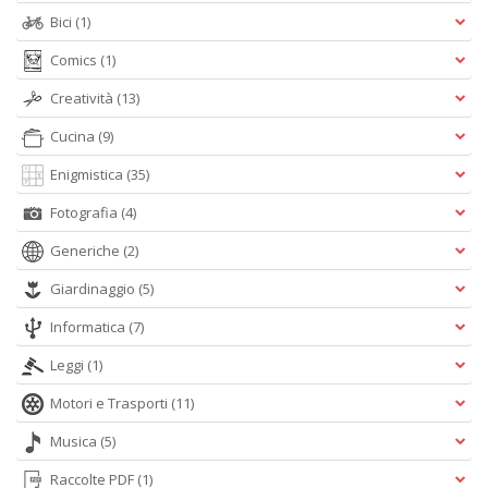
Bici
(1)
Comics
(1)
Creatività
(13)
C
Cucina
(9)
n
+
Enigmistica
(35)
D
Fotografia
(4)
Generiche
(2)
Giardinaggio
(5)
Informatica
(7)
A
Leggi
(1)
L
O
Motori e Trasporti
(11)
C
Musica
(5)
n
Raccolte PDF
(1)