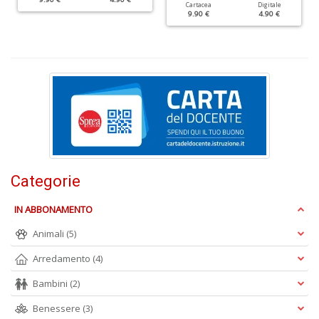
Cartacea
Digitale
9.90 €
4.90 €
P
v
W
V
n
+
D
Categorie
IN ABBONAMENTO
Animali
(5)
Arredamento
(4)
S
V
Bambini
(2)
n
+
Benessere
(3)
D