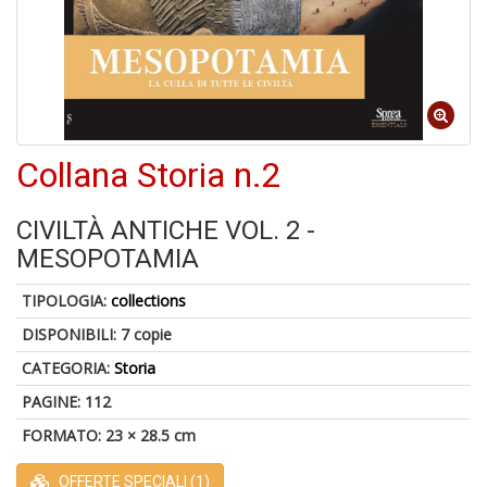
U
a
c
D
Collana Storia n.2
M
in
di
CIVILTÀ ANTICHE VOL. 2 -
MESOPOTAMIA
TIPOLOGIA:
collections
DISPONIBILI:
7 copie
CATEGORIA:
Storia
U
PAGINE: 112
a
di
FORMATO: 23 × 28.5 cm
a
a
OFFERTE SPECIALI (1)