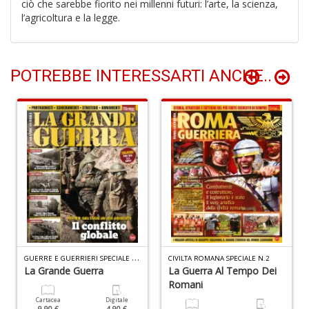
ciò che sarebbe fiorito nei millenni futuri: l’arte, la scienza,
l’agricoltura e la legge.
L
d
c
P
POTREBBE INTERESSARTI ANCHE..
D
M
n
+
D
P
P
P
S
G
UERRE E GUERRIERI SPECIALE N.9
n
CIVILTA ROMANA SPECIALE N.2
La Grande Guerra
La Guerra Al Tempo Dei
+
Romani
D
Cartacea
Digitale
9.90 €
4.90 €