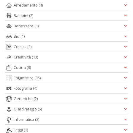
Arredamento
(4)
L
Bambini
(2)
Il
Benessere
(3)
n
+
Bici
(1)
D
Comics
(1)
Creatività
(13)
Cucina
(9)
D
Q
Enigmistica
(35)
n
+
Fotografia
(4)
D
Generiche
(2)
Giardinaggio
(5)
Informatica
(8)
Leggi
(1)