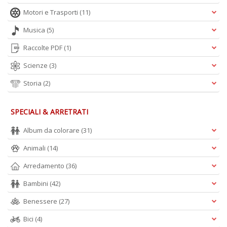
A
Motori e Trasporti
(11)
L
Musica
(5)
O
C
Raccolte PDF
(1)
n
Scienze
(3)
Storia
(2)
SPECIALI & ARRETRATI
Album da colorare
(31)
Animali
(14)
Arredamento
(36)
Bambini
(42)
Benessere
(27)
Bici
(4)