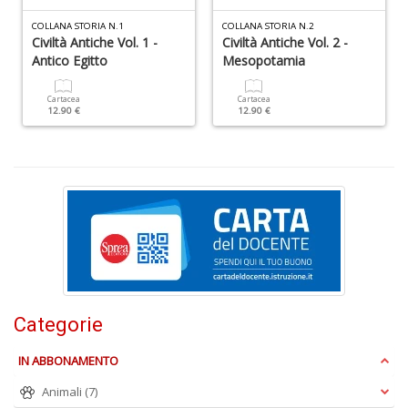
D
COLLANA STORIA N.1
COLLANA STORIA N.2
Civiltà Antiche Vol. 1 -
Civiltà Antiche Vol. 2 -
Antico Egitto
Mesopotamia
Cartacea
Cartacea
12.90 €
12.90 €
P
di
b
ai
fr
ro
W
V
n
Categorie
+
D
IN ABBONAMENTO
Animali
(7)