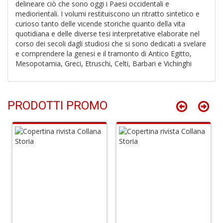
delineare ciò che sono oggi i Paesi occidentali e
C
mediorientali. I volumi restituiscono un ritratto sintetico e
di
curioso tanto delle vicende storiche quanto della vita
N
quotidiana e delle diverse tesi interpretative elaborate nel
A
corso dei secoli dagli studiosi che si sono dedicati a svelare
S
e comprendere la genesi e il tramonto di Antico Egitto,
Di
Mesopotamia, Greci, Etruschi, Celti, Barbari e Vichinghi
n
+
D
PRODOTTI PROMO
R
le
t
f
a
V
C
N
n
+