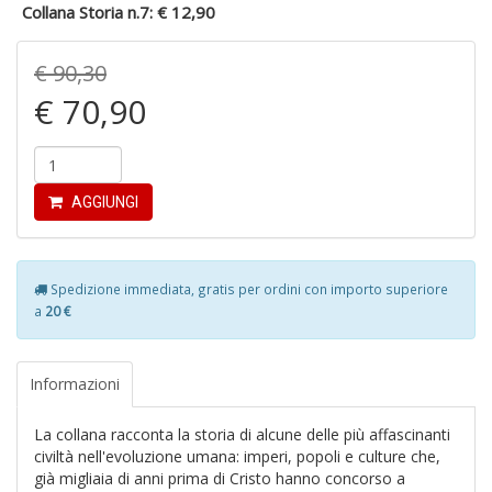
Collana Storia n.7:
€ 12,90
in
r
€ 90,30
€ 70,90
AGGIUNGI
N
I
L
C
Spedizione immediata, gratis per ordini con importo superiore
S
a
20 €
M
n
+
Informazioni
D
La collana racconta la storia di alcune delle più affascinanti
civiltà nell'evoluzione umana: imperi, popoli e culture che,
già migliaia di anni prima di Cristo hanno concorso a