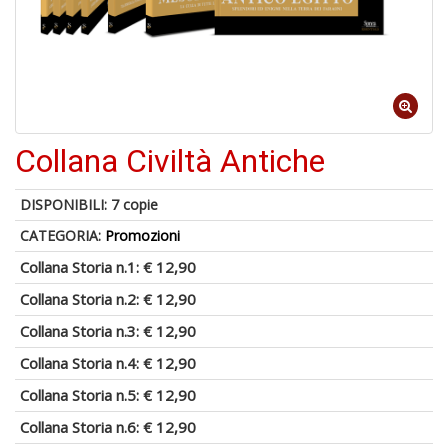
A
Collana Civiltà Antiche
di
a
a
DISPONIBILI:
7 copie
B
d
CATEGORIA:
Promozioni
Collana Storia n.1:
€ 12,90
Collana Storia n.2:
€ 12,90
Collana Storia n.3:
€ 12,90
Collana Storia n.4:
€ 12,90
6
Collana Storia n.5:
€ 12,90
f
Collana Storia n.6:
€ 12,90
+
di