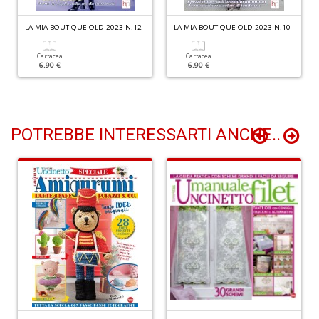
+
D
LA MIA BOUTIQUE OLD 2023 N.12
LA MIA BOUTIQUE OLD 2023 N.10
Cartacea
Cartacea
6.90 €
6.90 €
V
r
POTREBBE INTERESSARTI ANCHE..
d
n
vo
U
m
in
c
d
n
+
D