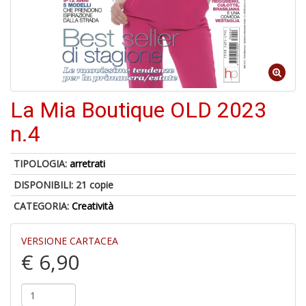
1
n
in
La Mia Boutique OLD 2023
di
n.4
TIPOLOGIA:
arretrati
DISPONIBILI:
21 copie
6
n
CATEGORIA:
Creatività
in
di
VERSIONE CARTACEA
€ 6,90