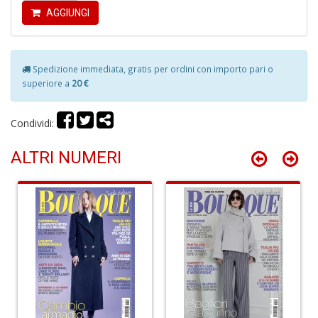
AGGIUNGI
Fi
I
L
Spedizione immediata, gratis per ordini con importo pari o
P
superiore a
20 €
C
S
n
Condividi:
+
D
ALTRI NUMERI
Fi
U
L
U
di
G
S
n