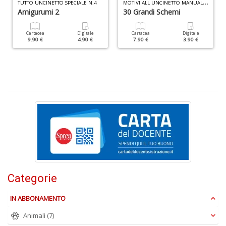
M
OTIVI ALL UNCINETTO MANUALE N.15
TUTTO UNCINETTO SPECIALE N.4
Amigurumi 2
30 Grandi Schemi
Cartacea
Digitale
Cartacea
Digitale
9.90 €
4.90 €
7.90 €
3.90 €
Fa
C
n
+
D
C
&
C
n
Categorie
+
D
IN ABBONAMENTO
Animali
(7)