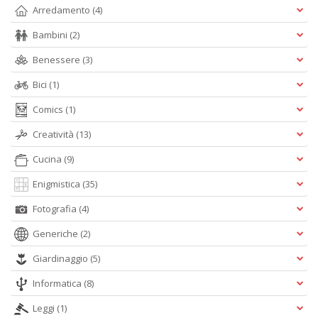
Arredamento
(4)
F
Bambini
(2)
W
Benessere
(3)
G
n
Bici
(1)
+
D
Comics
(1)
Creatività
(13)
Cucina
(9)
Enigmistica
(35)
Fotografia
(4)
A
L
Generiche
(2)
O
Giardinaggio
(5)
C
n
Informatica
(8)
Leggi
(1)