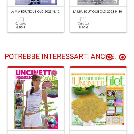
LA MIA BOUTIQUE OLD 2023 N.12
LA MIA BOUTIQUE OLD 2023 N.10
P
e
Cartacea
Cartacea
6.90 €
6.90 €
F
R
T
S
n
POTREBBE INTERESSARTI ANCHE..
+
D
C
G
n
+