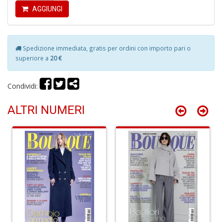
2
AGGIUNGI
S
n
+
D
Spedizione immediata, gratis per ordini con importo pari o
superiore a
20 €
Condividi:
ALTRI NUMERI
R
p
2
N
P
R
P
n
+
D