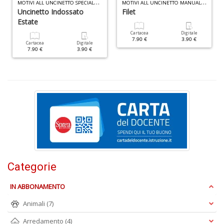
M
OTIVI ALL UNCINETTO SPECIALE N.9
M
OTIVI ALL UNCINETTO MANUALE N.9
D
Uncinetto Indossato
Filet
Estate
Cartacea
Digitale
7.90 €
3.90 €
Cartacea
Digitale
7.90 €
3.90 €
G
pi
in
p
t
R
p
fr
a
a
n
+
Categorie
D
IN ABBONAMENTO
Animali
(7)
Arredamento
(4)