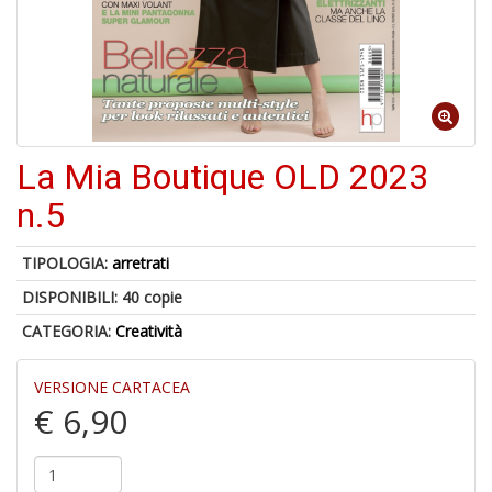
5
n
in
La Mia Boutique OLD 2023
di
n.5
TIPOLOGIA:
arretrati
1
f
DISPONIBILI:
40 copie
CATEGORIA:
Creatività
VERSIONE CARTACEA
€ 6,90
G
C