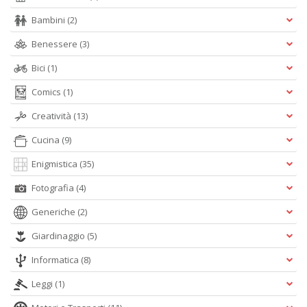
P
Bambini
(2)
W
V
Benessere
(3)
n
+
Bici
(1)
D
Comics
(1)
Creatività
(13)
Cucina
(9)
Enigmistica
(35)
Fotografia
(4)
A
L
Generiche
(2)
O
C
Giardinaggio
(5)
n
Informatica
(8)
Leggi
(1)