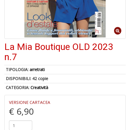
6
n
in
di
La Mia Boutique OLD 2023
n.7
TIPOLOGIA:
arretrati
4
DISPONIBILI:
42 copie
n
CATEGORIA:
Creatività
c
c
di
VERSIONE CARTACEA
in
€ 6,90
o