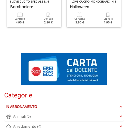
I LOVE CUCITO SPECIALE N.4
I LOVE CUCITO MONOGRAFICI N.1
W
Bomboniere
Halloween
M
n
Cartacea
Digitale
Cartacea
Digitale
+
4.90 €
2.50 €
3.90 €
1.90 €
D
I
e
c
I
M
P
al
Categorie
U
n
IN ABBONAMENTO
+
D
Animali
(5)
Arredamento
(4)