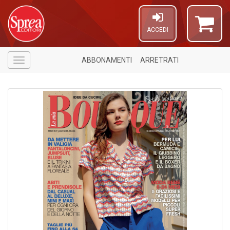
ACCEDI
ABBONAMENTI
ARRETRATI
Menù
4
n
in
di