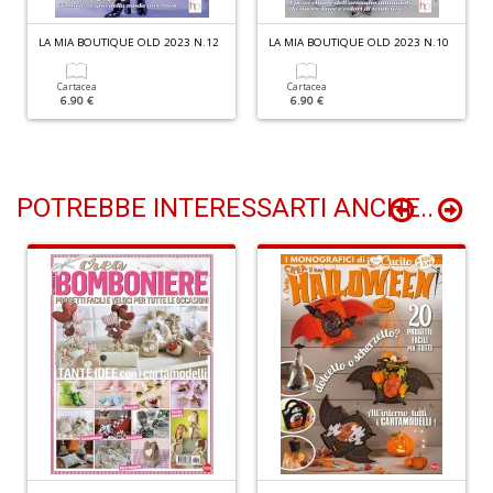
LA MIA BOUTIQUE OLD 2023 N.12
LA MIA BOUTIQUE OLD 2023 N.10
I
Cartacea
Cartacea
ba
6.90 €
6.90 €
C
R
S
n
POTREBBE INTERESSARTI ANCHE..
+
D
C
il
t
si
w