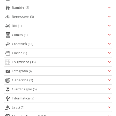
Bambini
(2)
Benessere
(3)
c
C
Bici
(1)
n
+
Comics
(1)
D
Creatività
(13)
Cucina
(9)
Enigmistica
(35)
Fotografia
(4)
Generiche
(2)
A
L
Giardinaggio
(5)
O
C
Informatica
(7)
n
Leggi
(1)