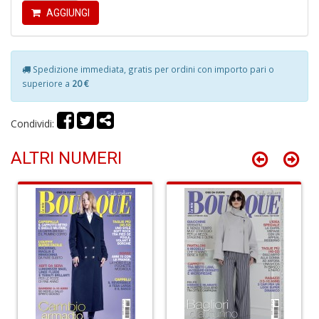
AGGIUNGI
A
Spedizione immediata, gratis per ordini con importo pari o
C
superiore a
20 €
2
A
C
Condividi:
n
+
ALTRI NUMERI
D
A
C
n
+
D