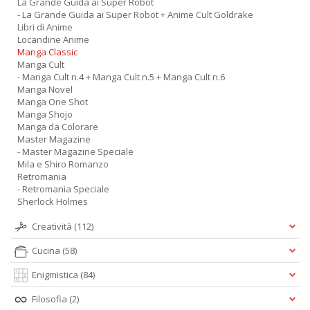
La Grande Guida ai Super Robot
- La Grande Guida ai Super Robot + Anime Cult Goldrake
Libri di Anime
Locandine Anime
Manga Classic
Manga Cult
- Manga Cult n.4 + Manga Cult n.5 + Manga Cult n.6
Manga Novel
Manga One Shot
Manga Shojo
Manga da Colorare
Master Magazine
- Master Magazine Speciale
Mila e Shiro Romanzo
Retromania
- Retromania Speciale
Sherlock Holmes
Creatività
(112)
Cucina
(58)
Enigmistica
(84)
Filosofia
(2)