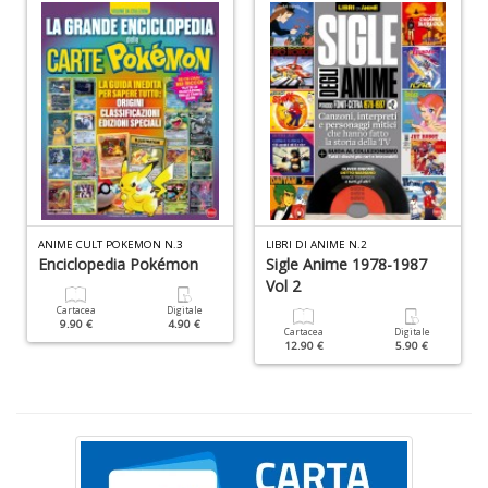
A
f
B
T
G
n
+
D
ANIME CULT POKEMON N.3
LIBRI DI ANIME N.2
D
Enciclopedia Pokémon
Sigle Anime 1978-1987
Q
Vol 2
n
Cartacea
Digitale
+
9.90 €
4.90 €
Cartacea
Digitale
D
12.90 €
5.90 €
C
G