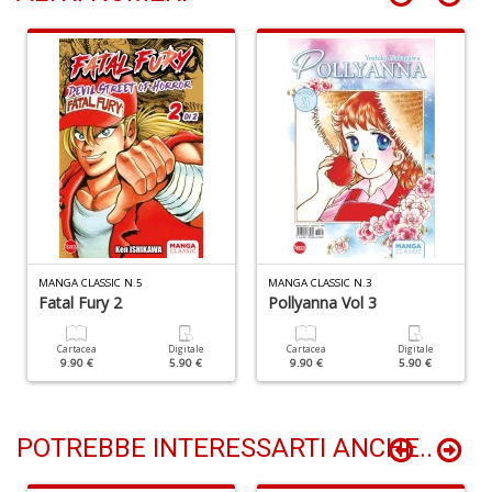
D
A
d
p
P
D
M
n
MANGA CLASSIC N.5
MANGA CLASSIC N.3
+
Fatal Fury 2
Pollyanna Vol 3
D
Cartacea
Digitale
Cartacea
Digitale
9.90 €
5.90 €
9.90 €
5.90 €
POTREBBE INTERESSARTI ANCHE..