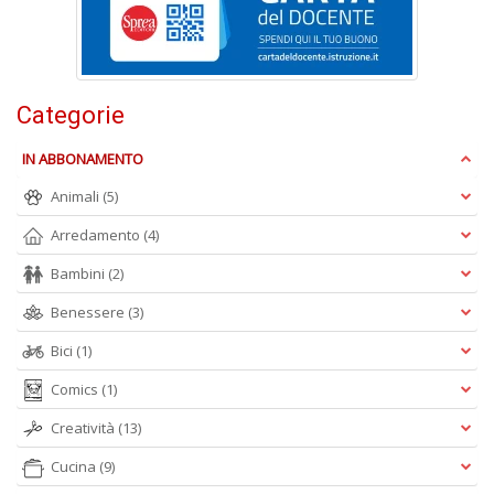
n
+
D
Categorie
IN ABBONAMENTO
Animali
(5)
Arredamento
(4)
A
L
Bambini
(2)
O
C
Benessere
(3)
n
Bici
(1)
Comics
(1)
Creatività
(13)
Cucina
(9)