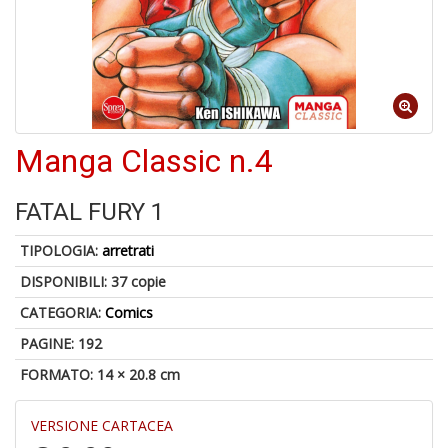
A
di
a
a
R
Manga Classic n.4
FATAL FURY 1
TIPOLOGIA:
arretrati
5
n
DISPONIBILI:
37 copie
in
CATEGORIA:
Comics
di
PAGINE: 192
FORMATO: 14 × 20.8 cm
VERSIONE CARTACEA