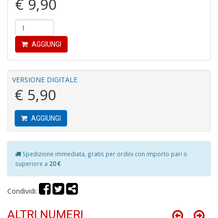
€ 9,90
P
pi
r
R
AGGIUNGI
T
S
P
VERSIONE DIGITALE
Pi
€ 5,90
n
+
D
AGGIUNGI
Spedizione immediata, gratis per ordini con importo pari o
D
superiore a
20 €
G
St
M
Condividi:
S
n
ALTRI NUMERI
+