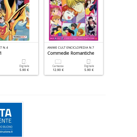
T N.4
ANIME CULT ENCICLOPEDIA N.7
ANIME CULT GO
1
Commedie Romantiche
Cartacea
12.90 €
Digitale
Cartacea
Digitale
5.90 €
12.90 €
5.90 €