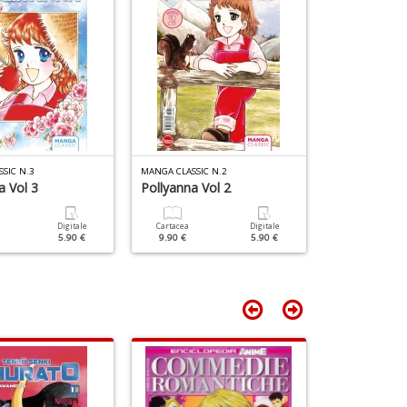
+
D
SIC N.3
MANGA CLASSIC N.2
MANGA CLASSIC 
a Vol 3
Pollyanna Vol 2
Fatal Fury 2
Digitale
Cartacea
Digitale
Cartacea
5.90 €
9.90 €
5.90 €
9.90 €