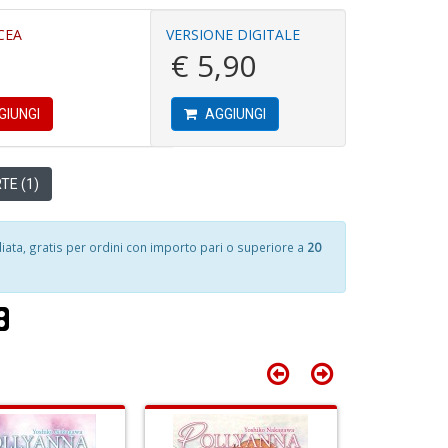
S
4
CEA
VERSIONE DIGITALE
n
n
+
€ 5,90
in
P
D
di
9
in
GIUNGI
AGGIUNGI
E
P
n
+
TE (1)
C
D
&
A
V
a
n
ta, gratis per ordini con importo pari o superiore a
20
a
+
A
D
M
C
M
n
+
E
D
S
S
n