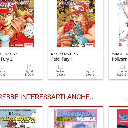
 CLASSIC N.5
MANGA CLASSIC N.4
MANGA CLAS
 Fury 2
Fatal Fury 1
Pollyann
tacea
Digitale
Cartacea
Digitale
Cartacea
90 €
5.90 €
9.90 €
5.90 €
9.90 €
EBBE INTERESSARTI ANCHE..