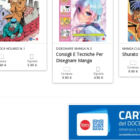
OCK HOLMES N.1
DISEGNARE MANGA N.3
MANGA CUL
Consigli E Tecniche Per
Shurato 
Disegnare Manga
tacea
Digitale
90 €
5.90 €
Cartacea
9.90 €
Cartacea
Digitale
9.90 €
4.90 €