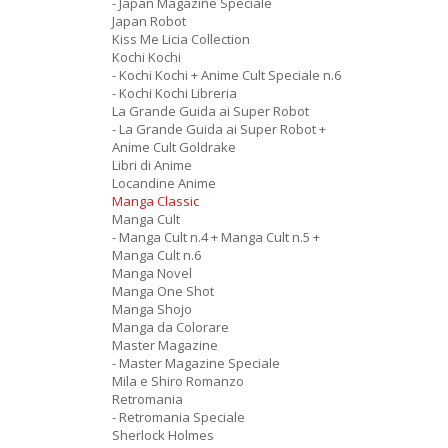
- Japan Magazine Speciale
Japan Robot
Kiss Me Licia Collection
Kochi Kochi
- Kochi Kochi + Anime Cult Speciale n.6
- Kochi Kochi Libreria
La Grande Guida ai Super Robot
- La Grande Guida ai Super Robot +
Anime Cult Goldrake
Libri di Anime
Locandine Anime
Manga Classic
Manga Cult
- Manga Cult n.4 + Manga Cult n.5 +
Manga Cult n.6
Manga Novel
Manga One Shot
Manga Shojo
Manga da Colorare
Master Magazine
- Master Magazine Speciale
Mila e Shiro Romanzo
Retromania
- Retromania Speciale
Sherlock Holmes