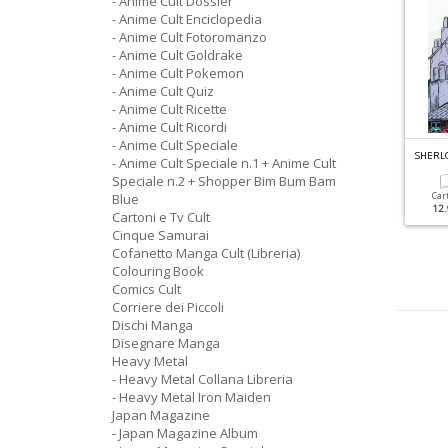
- Anime Cult Dossier
- Anime Cult Enciclopedia
- Anime Cult Fotoromanzo
- Anime Cult Goldrake
- Anime Cult Pokemon
- Anime Cult Quiz
- Anime Cult Ricette
- Anime Cult Ricordi
- Anime Cult Speciale
NIME CULT DOSSIER N.4
ANIME CULT DOSSIER N.3
SHERL
- Anime Cult Speciale n.1 + Anime Cult
apitan Harlock
Studio Ghibli
Speciale n.2 + Shopper Bim Bum Bam
Blue
Car
12.
Cartoni e Tv Cult
Cartacea
Digitale
Cartacea
Digitale
12.90 €
5.90 €
12.90 €
5.90 €
Cinque Samurai
Cofanetto Manga Cult (Libreria)
Colouring Book
Comics Cult
Corriere dei Piccoli
Dischi Manga
Disegnare Manga
Heavy Metal
- Heavy Metal Collana Libreria
- Heavy Metal Iron Maiden
Japan Magazine
- Japan Magazine Album