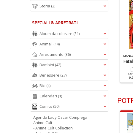
Storia
(2)
SPECIALI & ARRETRATI
Album da colorare
(31)
Animali
(14)
Arredamento
(36)
ANGA CLASSIC N.3
MANGA CLASSIC N.2
MANGA
ollyanna Vol 3
Pollyanna Vol 2
Fatal
Bambini
(42)
Cartacea
Digitale
Cartacea
Digitale
Car
Benessere
(27)
9.90 €
5.90 €
9.90 €
5.90 €
9.
Bici
(4)
Calendari
(1)
POTR
Comics
(50)
Agenda Lady Oscar Compiega
Anime Cult
- Anime Cult Collection