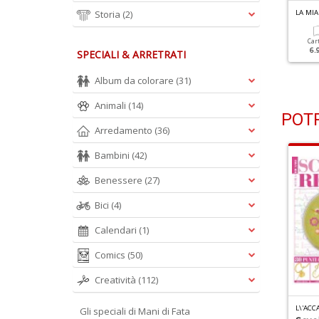
A MIA BOUTIQUE OLD 2022 N.3
Storia
(2)
LA MIA BOUTIQUE OLD 2022 N.1
LA MI
Cartacea
Cartacea
Car
6.90 €
6.90 €
6.
SPECIALI & ARRETRATI
Album da colorare
(31)
Animali
(14)
POTR
Arredamento
(36)
Bambini
(42)
Benessere
(27)
Bici
(4)
Calendari
(1)
Comics
(50)
Creatività
(112)
 UNCINETTO DI GIO PLUS N.10
LA NUOVA MAGLIA CAPPELLI N.2
L\'ACC
Gli speciali di Mani di Fata