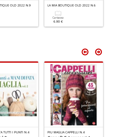
O
+
TIQUE OLD 2022 N.9
LA MIA BOUTIQUE OLD 2022 N.6
LA MIA BOUTIQU
d
D
V
Cartacea
Cartacea
6.90 €
6.90 €
A TUTTI I PUNTI N.4
PIU MAGLIA CAPPELLI N.4