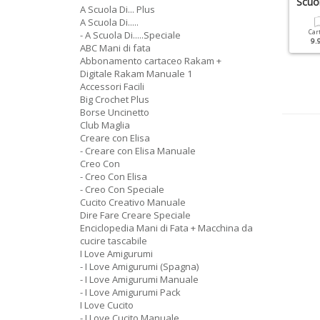
orse All'uncinetto
Scuo
A Scuola Di... Plus
Cartacea
Digitale
A Scuola Di.....
5.90 €
3.00 €
Cartacea
Digitale
Car
- A Scuola Di.....Speciale
12.90 €
5.90 €
9.
ABC Mani di fata
Abbonamento cartaceo Rakam +
Digitale Rakam Manuale 1
Accessori Facili
Big Crochet Plus
Borse Uncinetto
Club Maglia
Creare con Elisa
- Creare con Elisa Manuale
Creo Con
- Creo Con Elisa
- Creo Con Speciale
Cucito Creativo Manuale
Dire Fare Creare Speciale
Enciclopedia Mani di Fata + Macchina da
cucire tascabile
I Love Amigurumi
- I Love Amigurumi (Spagna)
- I Love Amigurumi Manuale
- I Love Amigurumi Pack
I Love Cucito
- I Love Cucito Manuale