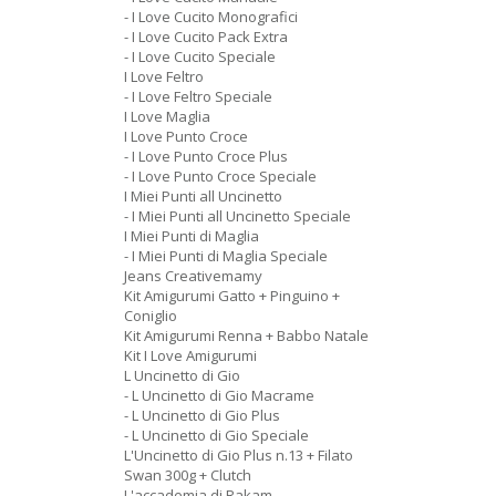
- I Love Cucito Monografici
- I Love Cucito Pack Extra
- I Love Cucito Speciale
I Love Feltro
- I Love Feltro Speciale
I Love Maglia
I Love Punto Croce
- I Love Punto Croce Plus
- I Love Punto Croce Speciale
I Miei Punti all Uncinetto
- I Miei Punti all Uncinetto Speciale
I Miei Punti di Maglia
- I Miei Punti di Maglia Speciale
Jeans Creativemamy
Kit Amigurumi Gatto + Pinguino +
Coniglio
Kit Amigurumi Renna + Babbo Natale
Kit I Love Amigurumi
L Uncinetto di Gio
- L Uncinetto di Gio Macrame
- L Uncinetto di Gio Plus
- L Uncinetto di Gio Speciale
L'Uncinetto di Gio Plus n.13 + Filato
Swan 300g + Clutch
L'accademia di Rakam