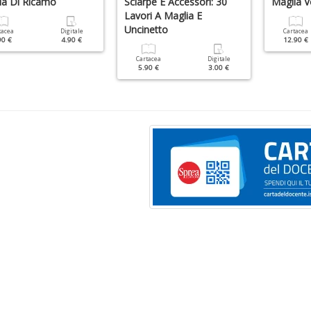
la Di Ricamo
Sciarpe E Accessori: 30
Maglia V
Lavori A Maglia E
Uncinetto
tacea
Digitale
Cartacea
90 €
4.90 €
12.90 €
Cartacea
Digitale
5.90 €
3.00 €