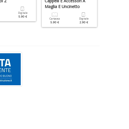
ol 2
Cappelli E Accessori A
Filet
Maglia E Uncinetto
Digitale
Cartacea
5.90 €
7.90 €
Cartacea
Digitale
5.90 €
2.90 €