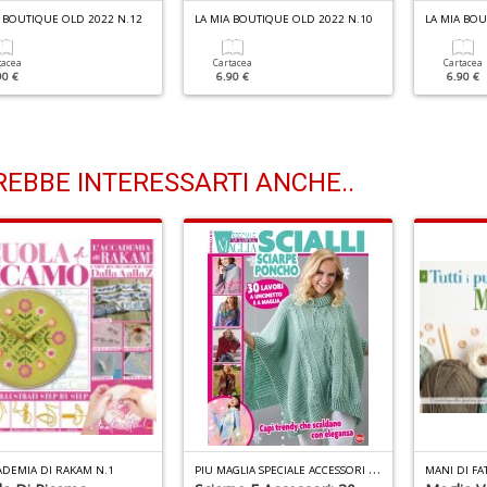
A BOUTIQUE OLD 2022 N.12
LA MIA BOUTIQUE OLD 2022 N.10
LA MIA BOU
tacea
Cartacea
Cartacea
90 €
6.90 €
6.90 €
EBBE INTERESSARTI ANCHE..
P
IU MAGLIA SPECIALE ACCESSORI N.10
ADEMIA DI RAKAM N.1
MANI DI FAT