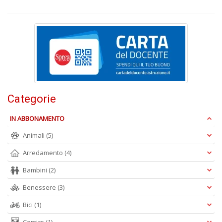
I
n
+
D
B
Categorie
T
Il
M
IN ABBONAMENTO
C
Animali
(5)
n
+
Arredamento
(4)
D
Bambini
(2)
Benessere
(3)
Bici
(1)
I
1