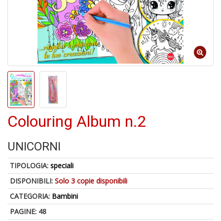
A
p
u
a
M
C
Colouring Album n.2
A
UNICORNI
a
G
S
TIPOLOGIA:
speciali
DISPONIBILI:
Solo 3 copie disponibili
CATEGORIA:
Bambini
PAGINE: 48