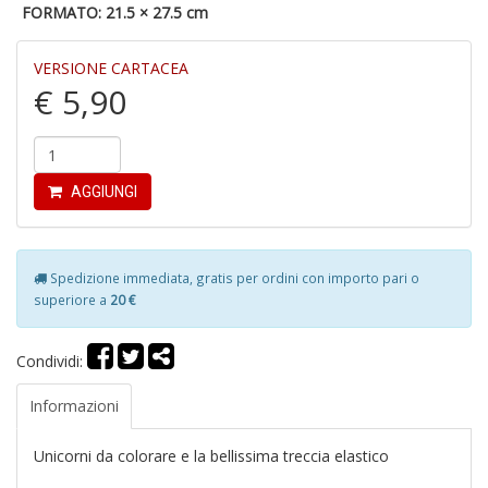
FORMATO: 21.5 × 27.5 cm
M
VERSIONE CARTACEA
H
€ 5,90
K
2
S
n
+
AGGIUNGI
D
Spedizione immediata, gratis per ordini con importo pari o
superiore a
20 €
S
P
Il
Condividi:
M
G
Informazioni
F
n
Unicorni da colorare e la bellissima treccia elastico
+
D