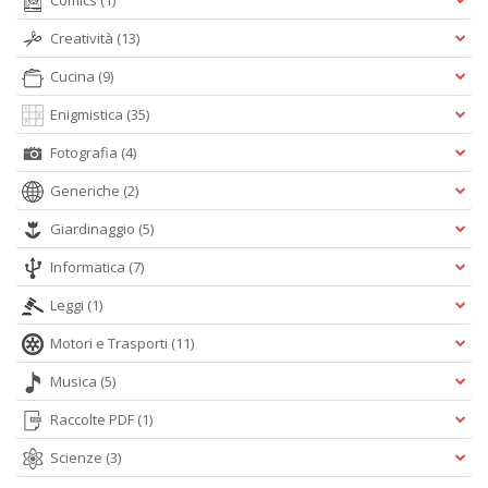
Comics
(1)
M
Creatività
(13)
M
n
Cucina
(9)
+
D
Enigmistica
(35)
Fotografia
(4)
Generiche
(2)
Giardinaggio
(5)
Informatica
(7)
A
Leggi
(1)
L
O
Motori e Trasporti
(11)
C
n
Musica
(5)
Raccolte PDF
(1)
Scienze
(3)