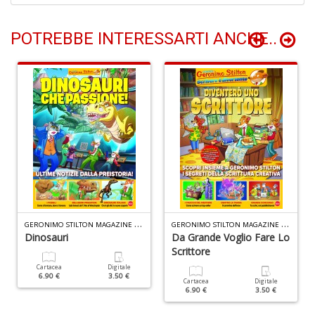
POTREBBE INTERESSARTI ANCHE..
Q
d
st
H
Q
n
+
D
G
ERONIMO STILTON MAGAZINE SPECIALE N.5
G
ERONIMO STILTON MAGAZINE SPECIALE N.3
Dinosauri
Da Grande Voglio Fare Lo
Scrittore
Cartacea
Digitale
6.90 €
3.50 €
Cartacea
Digitale
Il
6.90 €
3.50 €
M
C