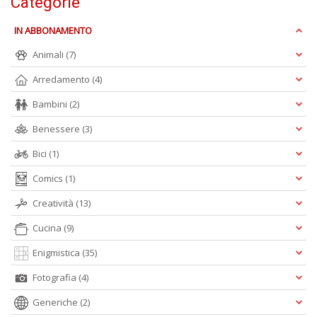
Categorie
IN ABBONAMENTO
S
Animali
(7)
e
i
Arredamento
(4)
tr
ti
Bambini
(2)
A
C
Benessere
(3)
n
+
Bici
(1)
D
Comics
(1)
Creatività
(13)
Cucina
(9)
D
Q
Enigmistica
(35)
n
+
Fotografia
(4)
D
Generiche
(2)