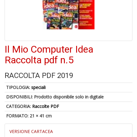
1
f
Il Mio Computer Idea
Raccolta pdf n.5
RACCOLTA PDF 2019
6
f
+
TIPOLOGIA:
speciali
di
DISPONIBILI:
Prodotto disponibile solo in digitale
in
r
CATEGORIA:
Raccolte PDF
FORMATO: 21 × 41 cm
VERSIONE CARTACEA