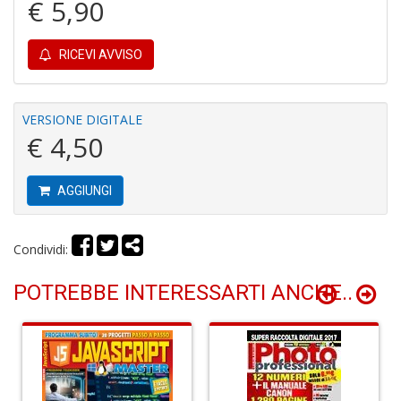
€ 5,90
C
RICEVI AVVISO
P
M
a
P
VERSIONE DIGITALE
C
€ 4,50
S
n
+
AGGIUNGI
D
Condividi:
POTREBBE INTERESSARTI ANCHE..
U
M
di
F
Ar
n