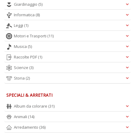
Giardinaggio
(5)
Informatica
(8)
M
Leggi
(1)
P
n
Motori e Trasporti
(11)
+
D
Musica
(5)
Raccolte PDF
(1)
Scienze
(3)
Storia
(2)
SPECIALI & ARRETRATI
A
L
Album da colorare
(31)
O
C
Animali
(14)
n
Arredamento
(36)