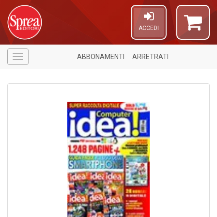
ACCEDI
ABBONAMENTI
ARRETRATI
Menù
4
f
+
v
di
g