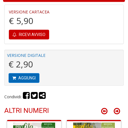
n
+
VERSIONE CARTACEA
D
€ 5,90
RICEVI AVVISO
M
di
VERSIONE DIGITALE
F
€ 2,90
P
C
n
AGGIUNGI
+
D
Condividi:
ALTRI NUMERI
D
a
i