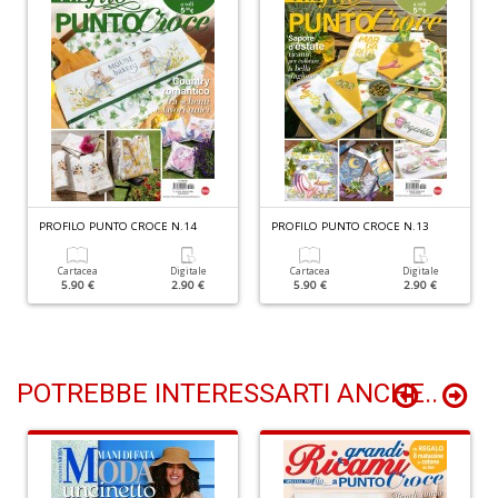
C
D
S
n
+
D
PROFILO PUNTO CROCE N.14
PROFILO PUNTO CROCE N.13
Cartacea
Digitale
Cartacea
Digitale
5.90 €
2.90 €
5.90 €
2.90 €
P
il
r
d
POTREBBE INTERESSARTI ANCHE..
W
V
n
+
D