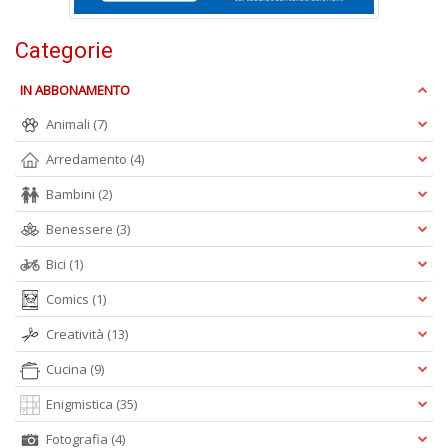
in
a
P
Categorie
V
n
IN ABBONAMENTO
+
D
Animali
(7)
Arredamento
(4)
Bambini
(2)
Benessere
(3)
Bici
(1)
A
Comics
(1)
L
O
Creatività
(13)
C
n
Cucina
(9)
Enigmistica
(35)
Fotografia
(4)