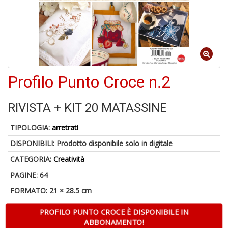
1
n
in
di
Profilo Punto Croce n.2
6
RIVISTA + KIT 20 MATASSINE
n
in
TIPOLOGIA:
arretrati
di
DISPONIBILI:
Prodotto disponibile solo in digitale
CATEGORIA:
Creatività
PAGINE: 64
FORMATO: 21 × 28.5 cm
PROFILO PUNTO CROCE È DISPONIBILE IN
C
ABBONAMENTO!
M