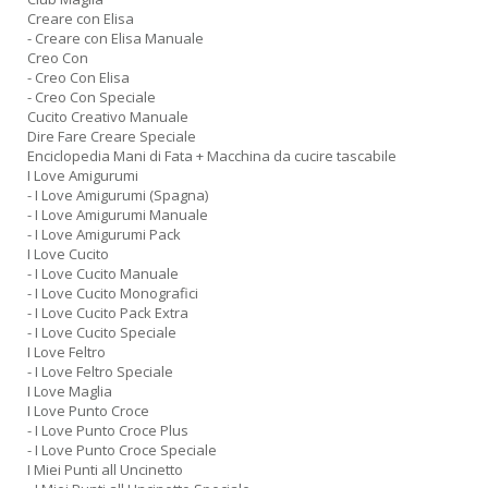
Creare con Elisa
- Creare con Elisa Manuale
Creo Con
- Creo Con Elisa
- Creo Con Speciale
Cucito Creativo Manuale
Dire Fare Creare Speciale
Enciclopedia Mani di Fata + Macchina da cucire tascabile
I Love Amigurumi
- I Love Amigurumi (Spagna)
- I Love Amigurumi Manuale
- I Love Amigurumi Pack
I Love Cucito
- I Love Cucito Manuale
- I Love Cucito Monografici
- I Love Cucito Pack Extra
- I Love Cucito Speciale
I Love Feltro
- I Love Feltro Speciale
I Love Maglia
I Love Punto Croce
- I Love Punto Croce Plus
- I Love Punto Croce Speciale
I Miei Punti all Uncinetto