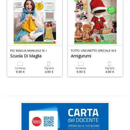
M
C
M
n
+
D
PIÙ MAGLIA MANUALE N.1
TUTTO UNCINETTO SPECIALE N.9
Scuola Di Maglia
Amigurumi
Cartacea
Digitale
Cartacea
Digitale
9.90 €
4.90 €
9.90 €
4.90 €
U
e
D
c
h
c
il
m
C