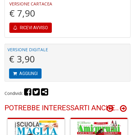
e
VERSIONE CARTACEA
M
€ 7,90
H
S
n
RICEVI AVVISO
+
D
VERSIONE DIGITALE
€ 3,90
P
9
AGGIUNGI
in
E
P
Condividi:
n
+
POTREBBE INTERESSARTI ANCHE..
D