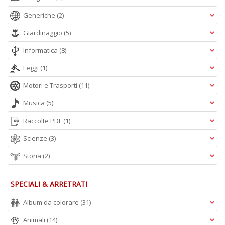
n
+
Generiche
(2)
D
Giardinaggio
(5)
Informatica
(8)
Leggi
(1)
Motori e Trasporti
(11)
Musica
(5)
A
L
Raccolte PDF
(1)
O
C
Scienze
(3)
n
Storia
(2)
SPECIALI & ARRETRATI
Album da colorare
(31)
Animali
(14)