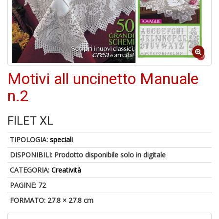
4
n
in
di
Motivi all uncinetto Manuale
n.2
A
a
FILET XL
a
A
TIPOLOGIA:
speciali
DISPONIBILI:
Prodotto disponibile solo in digitale
CATEGORIA:
Creatività
PAGINE: 72
FORMATO: 27.8 × 27.8 cm
Hi