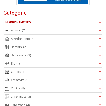
la
S
n
Categorie
+
D
IN ABBONAMENTO
Animali
(7)
Arredamento
(4)
Cr
Bambini
(2)
&
V
Benessere
(3)
n
+
Bici
(1)
D
Comics
(1)
Creatività
(13)
Cucina
(9)
E
Enigmistica
(35)
S
S
Fotografia
(4)