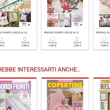
LO PUNTO CROCE N.14
PROFILO PUNTO CROCE N.12
PROFILO P
tacea
Digitale
Cartacea
Digitale
Cartacea
90 €
2.90 €
5.90 €
2.90 €
5.90 €
EBBE INTERESSARTI ANCHE..