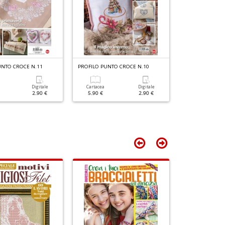
+
D
UNTO CROCE N.11
PROFILO PUNTO CROCE N.10
PROFILO PUNTO
Digitale
Cartacea
Digitale
Cartacea
2.90 €
5.90 €
2.90 €
6.90 €