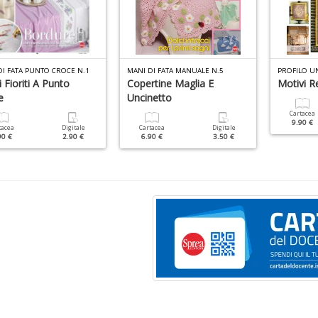
DI FATA PUNTO CROCE N.1
MANI DI FATA MANUALE N.5
PROFILO UN
 Fioriti A Punto
Copertine Maglia E
Motivi Re
e
Uncinetto
Cartacea
9.90 €
tacea
Digitale
Cartacea
Digitale
90 €
2.90 €
6.90 €
3.50 €