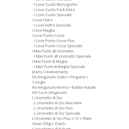
- I Love Cucito Monografici
- I Love Cucito Pack Extra
- I Love Cucito Speciale
I Love Feltro
- I Love Feltro Speciale
I Love Maglia
I Love Punto Croce
- I Love Punto Croce Plus
- I Love Punto Croce Speciale
I Miei Punti all Uncinetto
- I Miei Punti all Uncinetto Speciale
I Miei Punti di Maglia
- I Miei Punti di Maglia Speciale
Jeans Creativemamy
Kit Amigurumi Gatto + Pinguino +
Coniglio
Kit Amigurumi Renna + Babbo Natale
Kit I Love Amigurumi
L Uncinetto di Gio
- L Uncinetto di Gio Macrame
- L Uncinetto di Gio Plus
- L Uncinetto di Gio Speciale
L'Uncinetto di Gio Plus n.13 + Filato
Swan 300g + Clutch
L'accademia di Rakam