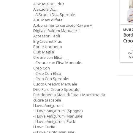
A Scuola Di... Plus
A Scuola Di.....
- A Scuola Di.....Speciale
ABC Mani di fata
Abbonamento cartaceo Rakam +
M
OTIVI ALL UNCINETTO GOMITOLO N.3
 LOVE AMIGURUMI MANUALE N.4
MANI 
Digitale Rakam Manuale 1
5 Progetti Per Esperte E
Filet Facile + Gomitolo
Bordi
Accessori Facili
rincipianti
Croc
Big Crochet Plus
Borse Uncinetto
Cartacea
Digitale
Club Maglia
7.90 €
3.90 €
Cartacea
Digitale
Car
Creare con Elisa
9.90 €
4.90 €
5.
- Creare con Elisa Manuale
Creo Con
- Creo Con Elisa
- Creo Con Speciale
Cucito Creativo Manuale
Dire Fare Creare Speciale
Enciclopedia Mani di Fata + Macchina da
cucire tascabile
I Love Amigurumi
- I Love Amigurumi (Spagna)
- I Love Amigurumi Manuale
- I Love Amigurumi Pack
I Love Cucito
- I Love Cucito Manuale