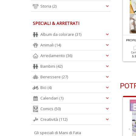
Storia
(2)
SPECIALI & ARRETRATI
Album da colorare
(31)
ROFILO PUNTO CROCE N.2
PROFILO PUNTO CROCE N.1
PROFI
Animali
(14)
ivista + Kit 20 Matassine
Rivista + Kit 20 Matassine
Car
Arredamento
(36)
5.
Cartacea
Digitale
Cartacea
Digitale
5.90 €
2.90 €
5.90 €
2.90 €
Bambini
(42)
Benessere
(27)
POTR
Bici
(4)
Calendari
(1)
Comics
(50)
Creatività
(112)
Gli speciali di Mani di Fata