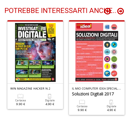
POTREBBE INTERESSARTI ANCHE..
Is
a
C
C
n
+
D
I
L MIO COMPUTER IDEA SPECIALE N.6
WIN MAGAZINE HACKER N.2
Soluzioni Digitali 2017
La
C
Cartacea
Digitale
9.90 €
4.90 €
M
Cartacea
Digitale
9.90 €
4.90 €
e
c
e
n