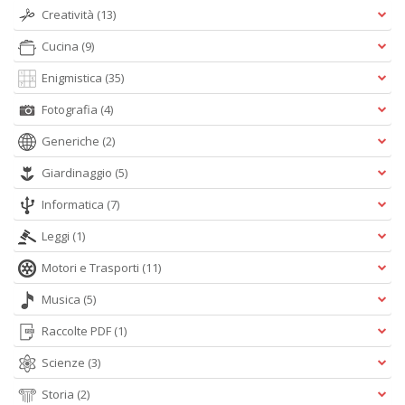
Creatività
(13)
A
L
Cucina
(9)
O
Enigmistica
(35)
C
n
Fotografia
(4)
Generiche
(2)
Giardinaggio
(5)
Informatica
(7)
Leggi
(1)
Motori e Trasporti
(11)
Musica
(5)
Raccolte PDF
(1)
Scienze
(3)
Storia
(2)