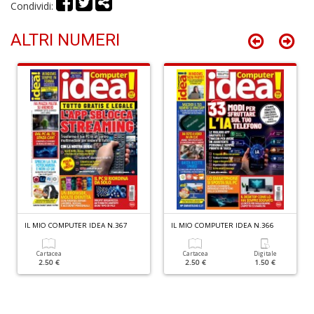
il
Condividi:
m
B
ALTRI NUMERI
S
n
+
D
M
M
M
di
F
IL MIO COMPUTER IDEA N.367
IL MIO COMPUTER IDEA N.366
S
n
+
Cartacea
Cartacea
Digitale
2.50 €
2.50 €
1.50 €
D