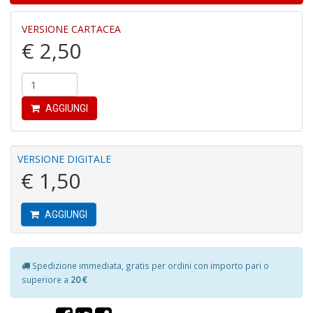
VERSIONE CARTACEA
€ 2,50
P
u
N
c
M
AGGIUNGI
al
u
M
n
VERSIONE DIGITALE
+
€ 1,50
D
AGGIUNGI
c
Spedizione immediata, gratis per ordini con importo pari o
v
superiore a
20 €
R
p