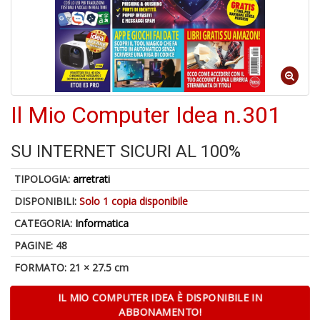
A
di
a
Il Mio Computer Idea n.301
H
J
SU INTERNET SICURI AL 100%
TIPOLOGIA:
arretrati
DISPONIBILI:
Solo 1 copia disponibile
CATEGORIA:
Informatica
1
n
PAGINE: 48
in
di
FORMATO: 21 × 27.5 cm
IL MIO COMPUTER IDEA È DISPONIBILE IN
ABBONAMENTO!