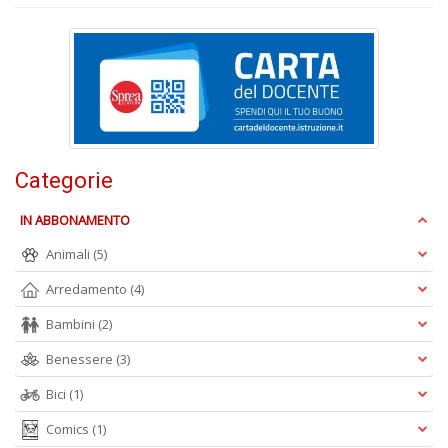
+
D
P
c
il
Categorie
W
FI
IN ABBONAMENTO
M
M
Animali
(5)
n
Arredamento
(4)
+
D
Bambini
(2)
Benessere
(3)
Bici
(1)
Comics
(1)