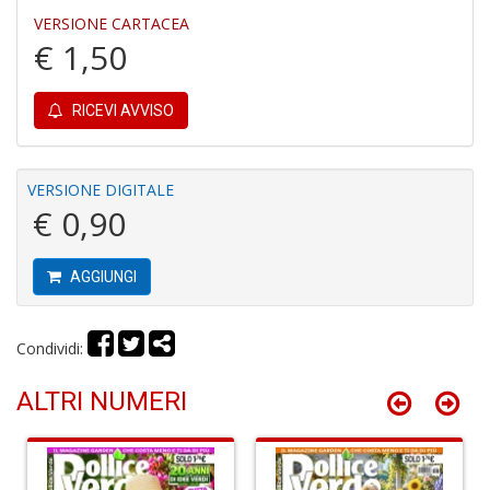
VERSIONE CARTACEA
€ 1,50
P
f
RICEVI AVVISO
C
T
S
n
VERSIONE DIGITALE
+
€ 0,90
D
AGGIUNGI
M
Condividi:
M
R
ALTRI NUMERI
P
(d
n
+
D