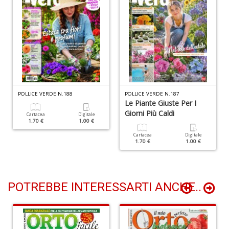
B
cl
L
S
n
POLLICE VERDE N.188
POLLICE VERDE N.187
+
Le Piante Giuste Per I
D
Giorni Più Caldi
Cartacea
Digitale
1.70 €
1.00 €
Cartacea
Digitale
1.70 €
1.00 €
POTREBBE INTERESSARTI ANCHE..
P
C
S
E