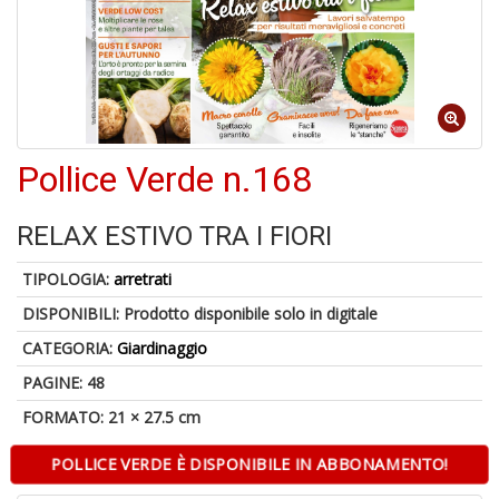
4
n
Pollice Verde n.168
in
di
RELAX ESTIVO TRA I FIORI
TIPOLOGIA:
arretrati
DISPONIBILI:
Prodotto disponibile solo in digitale
U
CATEGORIA:
Giardinaggio
A
c
PAGINE: 48
B
FORMATO: 21 × 27.5 cm
POLLICE VERDE È DISPONIBILE IN ABBONAMENTO!