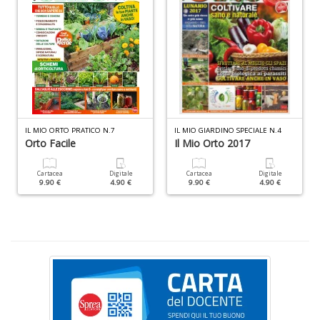
n
+
D
M
di
IL MIO ORTO PRATICO N.7
IL MIO GIARDINO SPECIALE N.4
F
Orto Facile
Il Mio Orto 2017
n
+
Cartacea
Digitale
Cartacea
Digitale
D
9.90 €
4.90 €
9.90 €
4.90 €
M
B
T
G
n