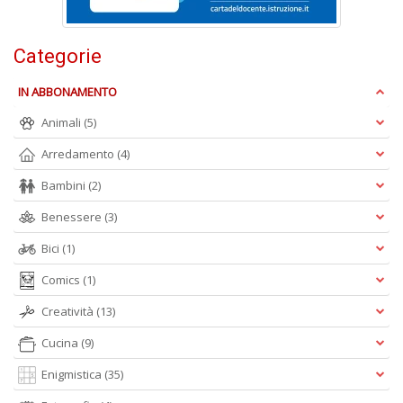
+
D
Categorie
IN ABBONAMENTO
Animali
(5)
Arredamento
(4)
A
Bambini
(2)
L
O
Benessere
(3)
C
Bici
(1)
n
Comics
(1)
Creatività
(13)
Cucina
(9)
Enigmistica
(35)