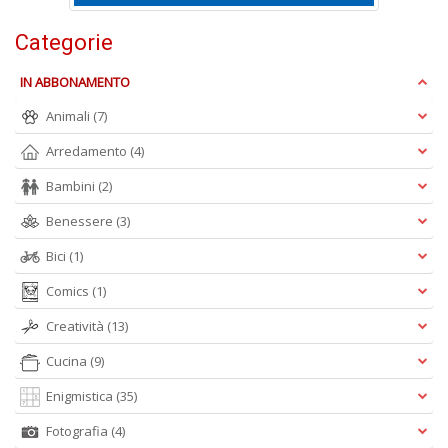
Categorie
L
Il
IN ABBONAMENTO
n
+
Animali
(7)
D
Arredamento
(4)
Bambini
(2)
Benessere
(3)
D
Q
Bici
(1)
n
+
Comics
(1)
D
Creatività
(13)
Cucina
(9)
Enigmistica
(35)
Fotografia
(4)