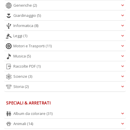
Generiche
(2)
A
L
Giardinaggio
(5)
O
C
Informatica
(8)
n
Leggi
(1)
Motori e Trasporti
(11)
Musica
(5)
Raccolte PDF
(1)
Scienze
(3)
Storia
(2)
SPECIALI & ARRETRATI
Album da colorare
(31)
Animali
(14)