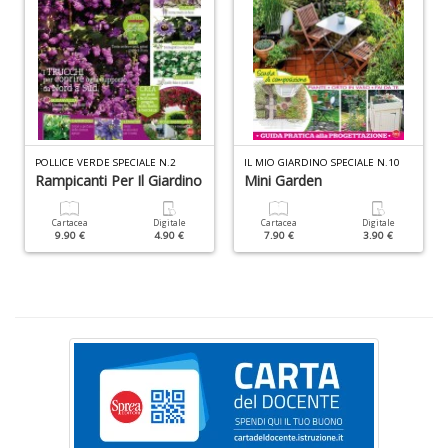
D
POLLICE VERDE SPECIALE N.2
IL MIO GIARDINO SPECIALE N.10
Rampicanti Per Il Giardino
Mini Garden
P
di
Cartacea
Digitale
Cartacea
Digitale
b
9.90 €
4.90 €
7.90 €
3.90 €
ai
fr
ro
W
V
n
+
D