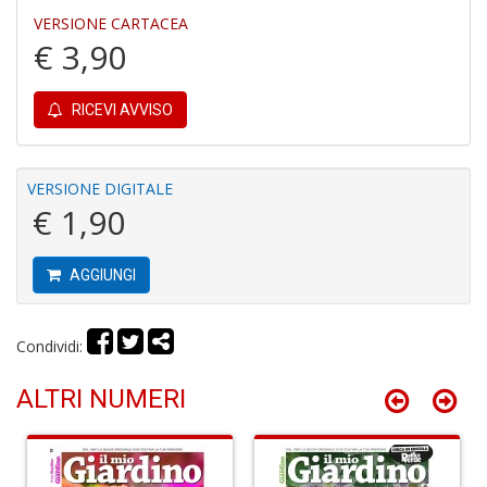
in
VERSIONE CARTACEA
r
€ 3,90
RICEVI AVVISO
VERSIONE DIGITALE
€ 1,90
N
I
L
AGGIUNGI
C
S
M
n
Condividi:
+
D
ALTRI NUMERI