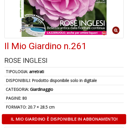
A
Il Mio Giardino n.261
di
a
a
ROSE INGLESI
B
d
TIPOLOGIA:
arretrati
DISPONIBILI:
Prodotto disponibile solo in digitale
CATEGORIA:
Giardinaggio
PAGINE: 80
FORMATO: 20.7 × 28.5 cm
6
f
IL MIO GIARDINO È DISPONIBILE IN ABBONAMENTO!
+
di