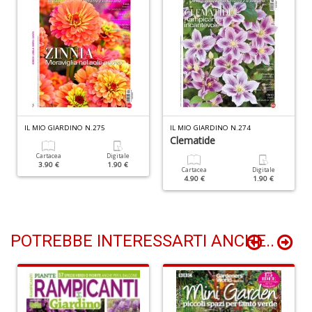
C
di
N
A
S
Di
n
+
D
IL MIO GIARDINO N.275
IL MIO GIARDINO N.274
Clematide
Cartacea
Digitale
3.90 €
1.90 €
Cartacea
Digitale
4.90 €
1.90 €
R
le
t
f
POTREBBE INTERESSARTI ANCHE..
a
V
C
N
n
+