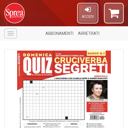
ACCEDI
ABBONAMENTI
ARRETRATI
Menù
4
n
in
di