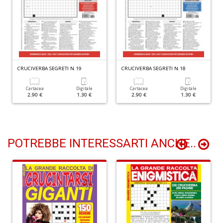
n
+
D
CRUCIVERBA SEGRETI N.19
CRUCIVERBA SEGRETI N.18
D
Cartacea
Digitale
Cartacea
Digitale
t
2.90 €
1.30 €
2.90 €
1.30 €
al
c
D
b
e
POTREBBE INTERESSARTI ANCHE..
s
S
n
+
D