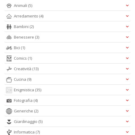
Animali
(5)
S
G
Arredamento
(4)
n
+
Bambini
(2)
D
Benessere
(3)
Bici
(1)
Comics
(1)
I
C
Creatività
(13)
Fa
Cucina
(9)
n
+
Enigmistica
(35)
D
Fotografia
(4)
Generiche
(2)
Giardinaggio
(5)
Informatica
(7)