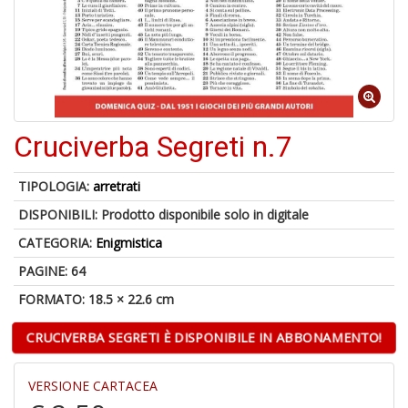
U
a
c
Fa
C
Cruciverba Segreti n.7
M
TIPOLOGIA:
arretrati
DISPONIBILI:
Prodotto disponibile solo in digitale
CATEGORIA:
Enigmistica
PAGINE: 64
A
a
FORMATO: 18.5 × 22.6 cm
R
E
CRUCIVERBA SEGRETI È DISPONIBILE IN ABBONAMENTO!
VERSIONE CARTACEA