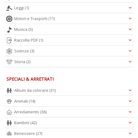
A
Leggi
(1)
L
Motori e Trasporti
(11)
O
C
Musica
(5)
n
Raccolte PDF
(1)
Scienze
(3)
Storia
(2)
SPECIALI & ARRETRATI
Album da colorare
(31)
Animali
(14)
Arredamento
(36)
Bambini
(42)
Benessere
(27)