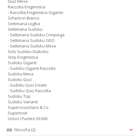
Quiz Mese
Raccolta Enigmistica
- Raccolta Enigmistica Gigante
Schemi in Bianco
Settimana Logika
Settimana Sudoku
- Settimana Sudoku Compiega
- Settimana Sudoku GDO
- Settimana Sudoku Mese
Solo Sudoku Diabolici
Stop Enigmistica
Sudoku Giganti
- Sudoku Giganti Raccolta
Sudoku Mese
Sudoku Quiz
- Sudoku Quiz Estate
- Sudoku Quiz Raccolta
Sudoku Top
Sudoku Varianti
Supercrucintarsi & Co.
Supertosti
Unisci i Puntini 20.000
Filosofia
(2)