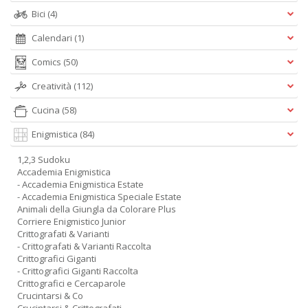
Bici
(4)
Calendari
(1)
Comics
(50)
Creatività
(112)
Cucina
(58)
Enigmistica
(84)
1,2,3 Sudoku
Accademia Enigmistica
- Accademia Enigmistica Estate
- Accademia Enigmistica Speciale Estate
Animali della Giungla da Colorare Plus
Corriere Enigmistico Junior
Crittografati & Varianti
- Crittografati & Varianti Raccolta
Crittografici Giganti
- Crittografici Giganti Raccolta
Crittografici e Cercaparole
Crucintarsi & Co