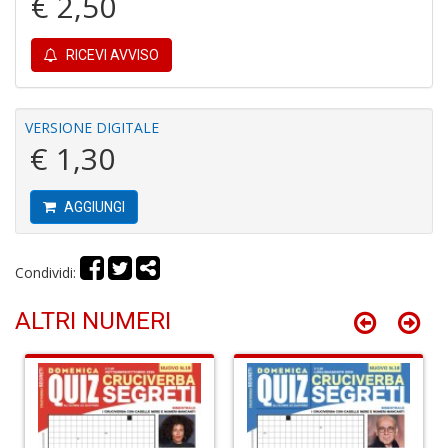
€ 2,50
RICEVI AVVISO
P
F
C
R
VERSIONE DIGITALE
S
€ 1,30
n
+
D
AGGIUNGI
Condividi:
P
ALTRI NUMERI
e
m
d
G
Ci
R
S