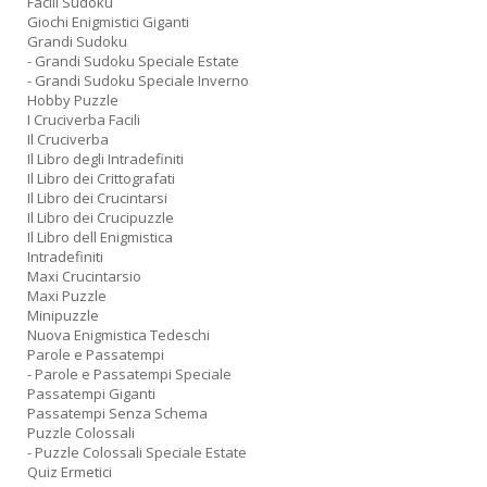
Facili Sudoku
Giochi Enigmistici Giganti
Grandi Sudoku
- Grandi Sudoku Speciale Estate
- Grandi Sudoku Speciale Inverno
Hobby Puzzle
I Cruciverba Facili
Il Cruciverba
Il Libro degli Intradefiniti
Il Libro dei Crittografati
Il Libro dei Crucintarsi
Il Libro dei Crucipuzzle
Il Libro dell Enigmistica
Intradefiniti
Maxi Crucintarsio
Maxi Puzzle
Minipuzzle
Nuova Enigmistica Tedeschi
Parole e Passatempi
- Parole e Passatempi Speciale
Passatempi Giganti
Passatempi Senza Schema
Puzzle Colossali
- Puzzle Colossali Speciale Estate
Quiz Ermetici