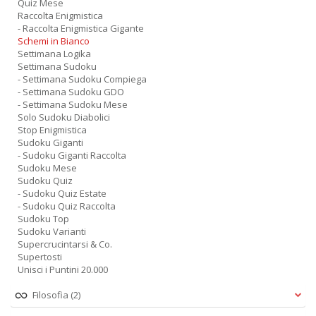
Quiz Mese
Raccolta Enigmistica
- Raccolta Enigmistica Gigante
Schemi in Bianco
Settimana Logika
Settimana Sudoku
- Settimana Sudoku Compiega
- Settimana Sudoku GDO
- Settimana Sudoku Mese
Solo Sudoku Diabolici
Stop Enigmistica
Sudoku Giganti
- Sudoku Giganti Raccolta
Sudoku Mese
Sudoku Quiz
- Sudoku Quiz Estate
- Sudoku Quiz Raccolta
Sudoku Top
Sudoku Varianti
Supercrucintarsi & Co.
Supertosti
Unisci i Puntini 20.000
Filosofia
(2)