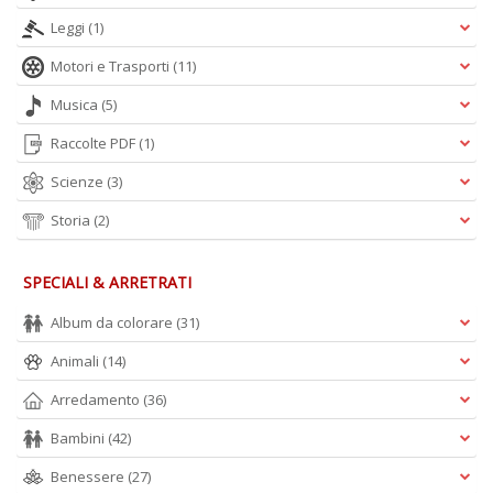
Leggi
(1)
A
Motori e Trasporti
(11)
L
O
Musica
(5)
C
n
Raccolte PDF
(1)
Scienze
(3)
Storia
(2)
SPECIALI & ARRETRATI
Album da colorare
(31)
Animali
(14)
Arredamento
(36)
Bambini
(42)
Benessere
(27)