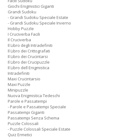
Facili Sudoku
Giochi Enigmistici Giganti
Grandi Sudoku
- Grandi Sudoku Speciale Estate
- Grandi Sudoku Speciale Inverno
Hobby Puzzle
I Cruciverba Facili
Il Cruciverba
Il Libro degli Intradefiniti
Il Libro dei Crittografati
Il Libro dei Crucintarsi
Il Libro dei Crucipuzzle
Il Libro dell Enigmistica
Intradefiniti
Maxi Crucintarsio
Maxi Puzzle
Minipuzzle
Nuova Enigmistica Tedeschi
Parole e Passatempi
- Parole e Passatempi Speciale
Passatempi Giganti
Passatempi Senza Schema
Puzzle Colossali
- Puzzle Colossali Speciale Estate
Quiz Ermetici