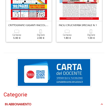
+
D
C
RITTOGRAFICI GIGANTI RACCOLTA N.2
FACILI CRUCIVERBA SPECIALE N.1
Cartacea
Digitale
Cartacea
Digitale
5.90 €
2.90 €
1.80 €
1.00 €
L
A
di
N
n
+
D
Categorie
Fr
IN ABBONAMENTO
fi