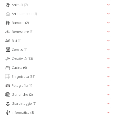
di
Animali
(7)
s
V
Arredamento
(4)
in
C
Bambini
(2)
n
Benessere
(3)
+
D
Bici
(1)
Comics
(1)
Creatività
(13)
D
Cucina
(9)
Q
n
Enigmistica
(35)
+
D
Fotografia
(4)
Generiche
(2)
Giardinaggio
(5)
Informatica
(8)