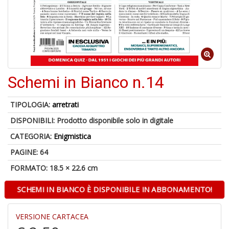
A
a
a
D
Schemi in Bianco n.14
Q
M
TIPOLOGIA:
arretrati
DISPONIBILI:
Prodotto disponibile solo in digitale
CATEGORIA:
Enigmistica
PAGINE: 64
FORMATO: 18.5 × 22.6 cm
A
p
SCHEMI IN BIANCO È DISPONIBILE IN ABBONAMENTO!
u
a
a
VERSIONE CARTACEA
C
G