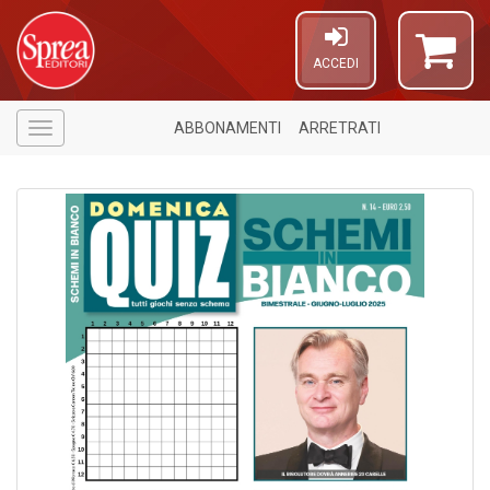
ACCEDI
ABBONAMENTI
ARRETRATI
Menù
6
n
in
di