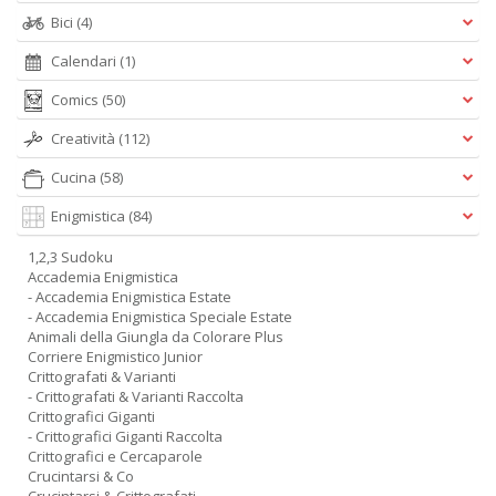
Bici
(4)
Calendari
(1)
Comics
(50)
Creatività
(112)
Cucina
(58)
Enigmistica
(84)
1,2,3 Sudoku
Accademia Enigmistica
- Accademia Enigmistica Estate
- Accademia Enigmistica Speciale Estate
Animali della Giungla da Colorare Plus
Corriere Enigmistico Junior
Crittografati & Varianti
- Crittografati & Varianti Raccolta
Crittografici Giganti
- Crittografici Giganti Raccolta
Crittografici e Cercaparole
Crucintarsi & Co