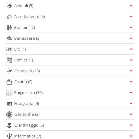
S
Animali
(5)
S
n
Arredamento
(4)
+
D
Bambini
(2)
Benessere
(3)
Bici
(1)
Comics
(1)
A
5
Creatività
(13)
O
d
Cucina
(9)
V
n
Enigmistica
(35)
+
D
Fotografia
(4)
Generiche
(2)
Giardinaggio
(5)
Informatica
(7)