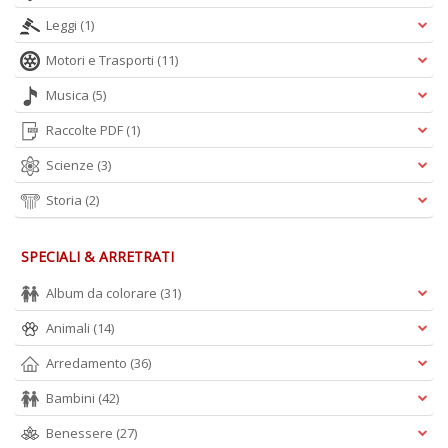
Leggi
(1)
A
Motori e Trasporti
(11)
L
O
Musica
(5)
C
n
Raccolte PDF
(1)
Scienze
(3)
Storia
(2)
SPECIALI & ARRETRATI
Album da colorare
(31)
Animali
(14)
Arredamento
(36)
Bambini
(42)
Benessere
(27)