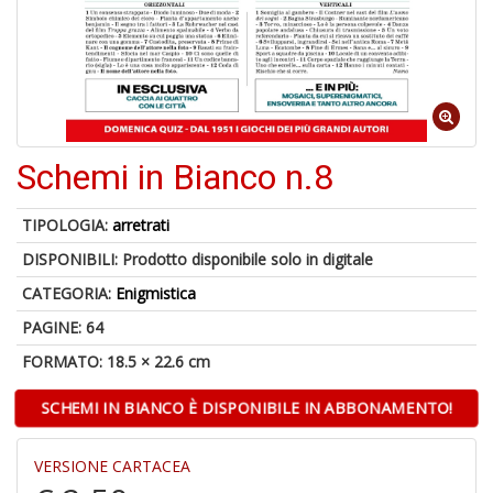
r
4
Schemi in Bianco n.8
n
in
di
TIPOLOGIA:
arretrati
DISPONIBILI:
Prodotto disponibile solo in digitale
CATEGORIA:
Enigmistica
PAGINE: 64
FORMATO: 18.5 × 22.6 cm
SCHEMI IN BIANCO È DISPONIBILE IN ABBONAMENTO!
A
a
a
VERSIONE CARTACEA
A