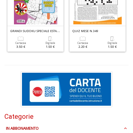
G
RANDI SUDOKU SPECIALE ESTATE N.4
QUIZ MESE N.349
Cartacea
Digitale
Cartacea
Digitale
3.50 €
1.50 €
2.20 €
1.50 €
D
&
a
la
t
c
W
M
n
+
D
Categorie
IN ABBONAMENTO