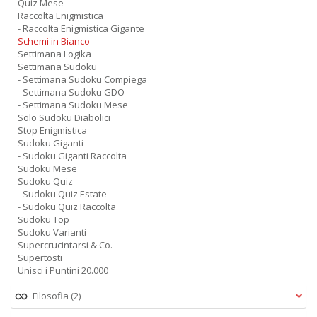
Quiz Mese
Raccolta Enigmistica
- Raccolta Enigmistica Gigante
Schemi in Bianco
Settimana Logika
Settimana Sudoku
- Settimana Sudoku Compiega
- Settimana Sudoku GDO
- Settimana Sudoku Mese
Solo Sudoku Diabolici
Stop Enigmistica
Sudoku Giganti
- Sudoku Giganti Raccolta
Sudoku Mese
Sudoku Quiz
- Sudoku Quiz Estate
- Sudoku Quiz Raccolta
Sudoku Top
Sudoku Varianti
Supercrucintarsi & Co.
Supertosti
Unisci i Puntini 20.000
Filosofia
(2)