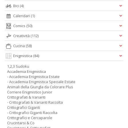
Bici
(4)
Calendari
(1)
Comics
(50)
Creatività
(112)
Cucina
(58)
Enigmistica
(84)
1,2,3 Sudoku
Accademia Enigmistica
- Accademia Enigmistica Estate
- Accademia Enigmistica Speciale Estate
Animali della Giungla da Colorare Plus
Corriere Enigmistico Junior
Crittografati & Varianti
- Crittografati & Varianti Raccolta
Crittografici Giganti
- Crittografici Giganti Raccolta
Crittografici e Cercaparole
Crucintarsi & Co