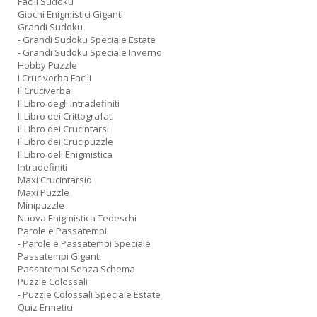
Facili Sudoku
Giochi Enigmistici Giganti
Grandi Sudoku
- Grandi Sudoku Speciale Estate
- Grandi Sudoku Speciale Inverno
Hobby Puzzle
I Cruciverba Facili
Il Cruciverba
Il Libro degli Intradefiniti
Il Libro dei Crittografati
Il Libro dei Crucintarsi
Il Libro dei Crucipuzzle
Il Libro dell Enigmistica
Intradefiniti
Maxi Crucintarsio
Maxi Puzzle
Minipuzzle
Nuova Enigmistica Tedeschi
Parole e Passatempi
- Parole e Passatempi Speciale
Passatempi Giganti
Passatempi Senza Schema
Puzzle Colossali
- Puzzle Colossali Speciale Estate
Quiz Ermetici