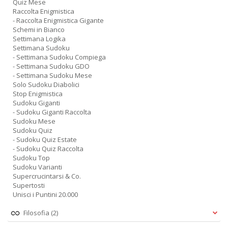
Quiz Mese
Raccolta Enigmistica
- Raccolta Enigmistica Gigante
Schemi in Bianco
Settimana Logika
Settimana Sudoku
- Settimana Sudoku Compiega
- Settimana Sudoku GDO
- Settimana Sudoku Mese
Solo Sudoku Diabolici
Stop Enigmistica
Sudoku Giganti
- Sudoku Giganti Raccolta
Sudoku Mese
Sudoku Quiz
- Sudoku Quiz Estate
- Sudoku Quiz Raccolta
Sudoku Top
Sudoku Varianti
Supercrucintarsi & Co.
Supertosti
Unisci i Puntini 20.000
Filosofia
(2)