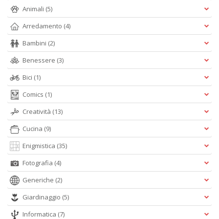
Is
Animali
(5)
di
Arredamento
(4)
po
K
Bambini
(2)
n
+
Benessere
(3)
D
Bici
(1)
Comics
(1)
Creatività
(13)
Cucina
(9)
A
Enigmistica
(35)
L
Fotografia
(4)
O
C
Generiche
(2)
n
Giardinaggio
(5)
Informatica
(7)