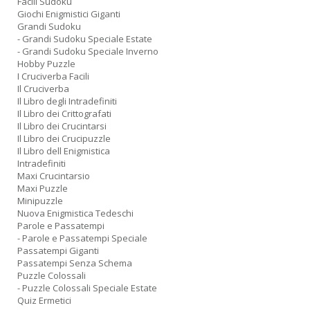
Facili Sudoku
Giochi Enigmistici Giganti
Grandi Sudoku
- Grandi Sudoku Speciale Estate
- Grandi Sudoku Speciale Inverno
Hobby Puzzle
I Cruciverba Facili
Il Cruciverba
Il Libro degli Intradefiniti
Il Libro dei Crittografati
Il Libro dei Crucintarsi
Il Libro dei Crucipuzzle
Il Libro dell Enigmistica
Intradefiniti
Maxi Crucintarsio
Maxi Puzzle
Minipuzzle
Nuova Enigmistica Tedeschi
Parole e Passatempi
- Parole e Passatempi Speciale
Passatempi Giganti
Passatempi Senza Schema
Puzzle Colossali
- Puzzle Colossali Speciale Estate
Quiz Ermetici