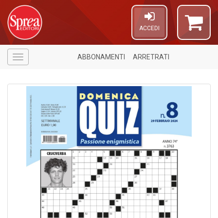
ACCEDI
ABBONAMENTI
ARRETRATI
Menù
U
a
c
C
S