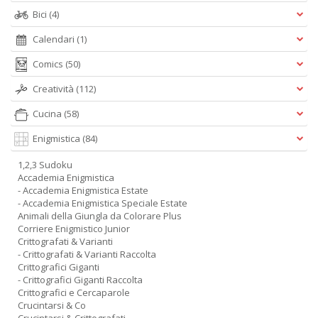
Bici
(4)
Calendari
(1)
Comics
(50)
Creatività
(112)
Cucina
(58)
Enigmistica
(84)
1,2,3 Sudoku
Accademia Enigmistica
- Accademia Enigmistica Estate
- Accademia Enigmistica Speciale Estate
Animali della Giungla da Colorare Plus
Corriere Enigmistico Junior
Crittografati & Varianti
- Crittografati & Varianti Raccolta
Crittografici Giganti
- Crittografici Giganti Raccolta
Crittografici e Cercaparole
Crucintarsi & Co