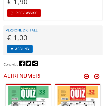
€ 1,90
RICEVI AVVISO
I
VERSIONE DIGITALE
B
€ 1,00
V
n
+
AGGIUNGI
D
Condividi:
ALTRI NUMERI
R
P
2
G
V
R
P