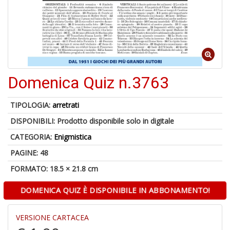
6
n
in
di
Domenica Quiz n.3763
TIPOLOGIA:
arretrati
DISPONIBILI:
Prodotto disponibile solo in digitale
CATEGORIA:
Enigmistica
PAGINE: 48
A
a
FORMATO: 18.5 × 21.8 cm
a
O
DOMENICA QUIZ È DISPONIBILE IN ABBONAMENTO!
d
V
VERSIONE CARTACEA