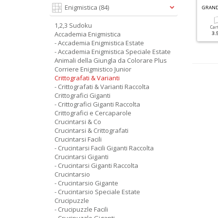
G
RANDI SUDOKU SPECIALE ESTATE N.6
Enigmistica
(84)
QUIZ MESE N.348
1,2,3 Sudoku
Cartacea
Digitale
Cartacea
Digitale
Car
Accademia Enigmistica
3.50 €
1.50 €
2.20 €
1.50 €
3.
- Accademia Enigmistica Estate
- Accademia Enigmistica Speciale Estate
Animali della Giungla da Colorare Plus
Corriere Enigmistico Junior
Crittografati & Varianti
- Crittografati & Varianti Raccolta
Crittografici Giganti
- Crittografici Giganti Raccolta
Crittografici e Cercaparole
Crucintarsi & Co
Crucintarsi & Crittografati
Crucintarsi Facili
- Crucintarsi Facili Giganti Raccolta
Crucintarsi Giganti
- Crucintarsi Giganti Raccolta
Crucintarsio
- Crucintarsio Gigante
- Crucintarsio Speciale Estate
Crucipuzzle
- Crucipuzzle Facili