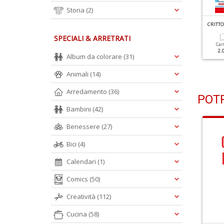
Storia
(2)
RITTOGRAFATI & VARIANTI N.76
CRITTOGRAFATI & VARIANTI N.75
CRITTO
SPECIALI & ARRETRATI
Cartacea
Digitale
Cartacea
Digitale
Car
1.90 €
1.00 €
1.90 €
1.00 €
2.
Album da colorare
(31)
Animali
(14)
Arredamento
(36)
POTR
Bambini
(42)
Benessere
(27)
Bici
(4)
Calendari
(1)
Comics
(50)
Creatività
(112)
Cucina
(58)