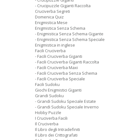
- Crucipuzzle Giganti
- Crucipuzzle Giganti Raccolta
Cruciverba Segreti
Domenica Quiz
Enigmistica Mese
Enigmistica Senza Schema
- Enigmistica Senza Schema Gigante
- Enigmistica Senza Schema Speciale
Enigmistica in inglese
Facili Cruciverba
- Facili Cruciverba Giganti
- Facili Cruciverba Giganti Raccolta
- Facili Cruciverba Maxi
- Facili Cruciverba Senza Schema
- Facili Cruciverba Speciale
Facili Sudoku
Giochi Enigmistici Giganti
Grandi Sudoku
- Grandi Sudoku Speciale Estate
- Grandi Sudoku Speciale Inverno
Hobby Puzzle
I Cruciverba Facili
Il Cruciverba
Il Libro degli Intradefiniti
Il Libro dei Crittografati