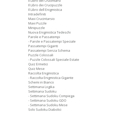
Il Libro dei Crucintarsi
Il Libro dei Crucipuzzle
Il Libro dell Enigmistica
Intradefiniti
Maxi Crucintarsio
Maxi Puzzle
Minipuzzle
Nuova Enigmistica Tedeschi
Parole e Passatempi
- Parole e Passatempi Speciale
Passatempi Giganti
Passatempi Senza Schema
Puzzle Colossali
- Puzzle Colossali Speciale Estate
Quiz Ermetici
Quiz Mese
Raccolta Enigmistica
- Raccolta Enigmistica Gigante
Schemi in Bianco
Settimana Logika
Settimana Sudoku
- Settimana Sudoku Compiega
- Settimana Sudoku GDO
- Settimana Sudoku Mese
Solo Sudoku Diabolici