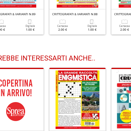
GRAFATI & VARIANTI N.89
CRITTOGRAFATI & VARIANTI N.88
CRITTOGRAF
tacea
Digitale
Cartacea
Digitale
Cartacea
00 €
1.00 €
2.00 €
1.00 €
2.00 €
EBBE INTERESSARTI ANCHE..