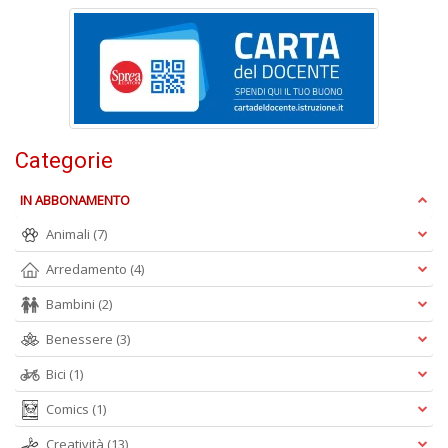
W
V
n
+
D
Categorie
IN ABBONAMENTO
M
c
Animali
(7)
M
Di
Arredamento
(4)
C
M
Bambini
(2)
n
+
Benessere
(3)
D
Bici
(1)
Comics
(1)
Creatività
(13)