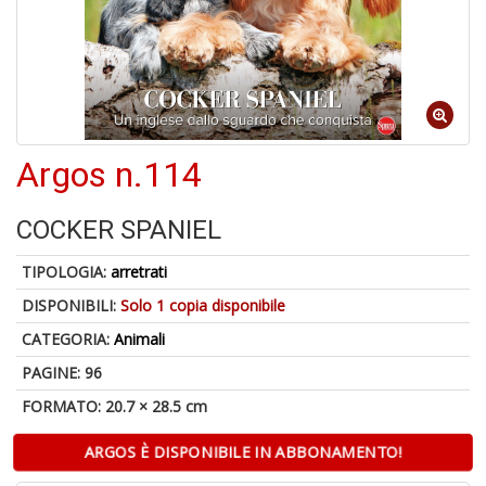
1
n
in
di
Argos n.114
COCKER SPANIEL
TIPOLOGIA:
arretrati
U
a
DISPONIBILI:
Solo 1 copia disponibile
di
CATEGORIA:
Animali
a
G
PAGINE: 96
A
FORMATO: 20.7 × 28.5 cm
ARGOS È DISPONIBILE IN ABBONAMENTO!