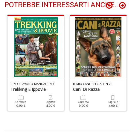
POTREBBE INTERESSARTI ANCHE..
L'
d
V
Y
&
R
n
+
D
IL MIO CAVALLO MANUALE N.1
IL MIO CANE SPECIALE N.23
Trekking E Ippovie
Cani Di Razza
Cartacea
Digitale
Cartacea
Digitale
L
9.90 €
4.90 €
9.90 €
4.90 €
di
z
po
e
b