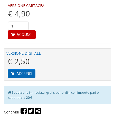
VERSIONE CARTACEA
€ 4,90
T
al
fr
T
AGGIUNGI
d
N
S
n
VERSIONE DIGITALE
+
€ 2,50
D
AGGIUNGI
R
Spedizione immediata, gratis per ordini con importo pari o
P
superiore a
20 €
2
L
Il
Condividi:
R