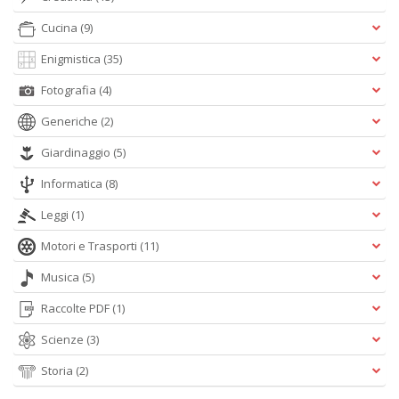
Cucina
(9)
Enigmistica
(35)
A
L
Fotografia
(4)
O
C
Generiche
(2)
n
Giardinaggio
(5)
Informatica
(8)
Leggi
(1)
Motori e Trasporti
(11)
Musica
(5)
Raccolte PDF
(1)
Scienze
(3)
Storia
(2)