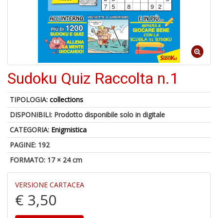
6
n
c
Sudoku Quiz Raccolta n.1
TIPOLOGIA:
collections
DISPONIBILI:
Prodotto disponibile solo in digitale
6
f
CATEGORIA:
Enigmistica
+
di
PAGINE: 192
in
FORMATO: 17 × 24 cm
r
VERSIONE CARTACEA
€ 3,50