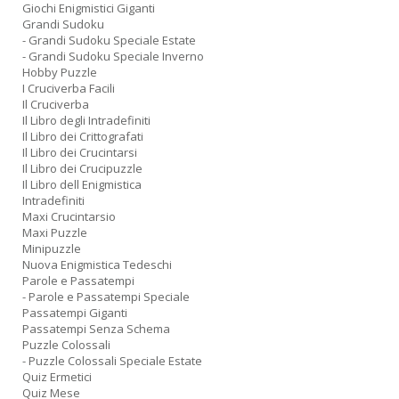
Giochi Enigmistici Giganti
Grandi Sudoku
- Grandi Sudoku Speciale Estate
- Grandi Sudoku Speciale Inverno
Hobby Puzzle
I Cruciverba Facili
Il Cruciverba
Il Libro degli Intradefiniti
Il Libro dei Crittografati
Il Libro dei Crucintarsi
Il Libro dei Crucipuzzle
Il Libro dell Enigmistica
Intradefiniti
Maxi Crucintarsio
Maxi Puzzle
Minipuzzle
Nuova Enigmistica Tedeschi
Parole e Passatempi
- Parole e Passatempi Speciale
Passatempi Giganti
Passatempi Senza Schema
Puzzle Colossali
- Puzzle Colossali Speciale Estate
Quiz Ermetici
Quiz Mese