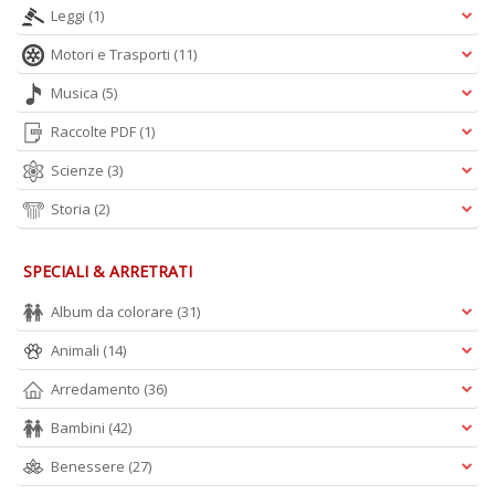
Leggi
(1)
D
Motori e Trasporti
(11)
Musica
(5)
Raccolte PDF
(1)
Scienze
(3)
A
Storia
(2)
L
O
C
SPECIALI & ARRETRATI
n
Album da colorare
(31)
Animali
(14)
Arredamento
(36)
Bambini
(42)
Benessere
(27)