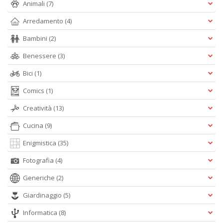
Animali
(7)
C
n
Arredamento
(4)
+
D
Bambini
(2)
Benessere
(3)
Bici
(1)
E
Comics
(1)
S
Creatività
(13)
S
n
Cucina
(9)
+
D
Enigmistica
(35)
Fotografia
(4)
Generiche
(2)
C
Giardinaggio
(5)
Fa
Informatica
(8)
n
+