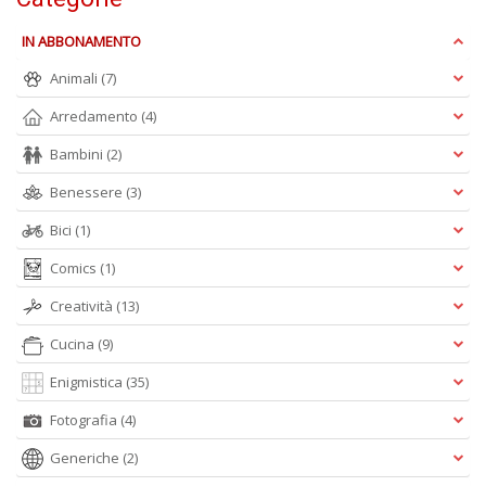
L
s
IN ABBONAMENTO
N
R
Animali
(7)
G
n
Arredamento
(4)
+
D
Bambini
(2)
Benessere
(3)
Bici
(1)
Comics
(1)
B
n
Creatività
(13)
ap
q
Cucina
(9)
si
Il
Enigmistica
(35)
M
C
Fotografia
(4)
I
n
Generiche
(2)
+