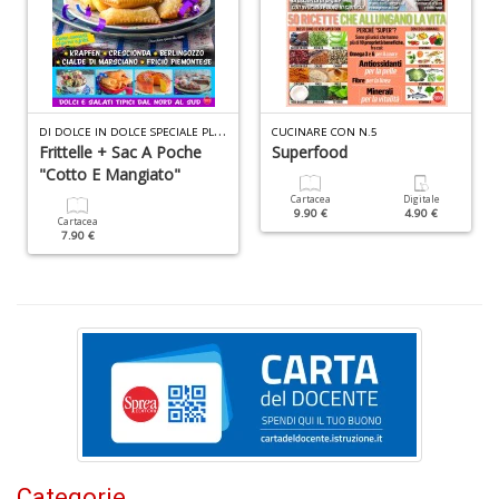
y
E
P
n
+
D
D
I DOLCE IN DOLCE SPECIALE PLUS N.1
CUCINARE CON N.5
Frittelle + Sac A Poche
Superfood
"Cotto E Mangiato"
Cartacea
Digitale
9.90 €
4.90 €
Cartacea
7.90 €
Pr
U
n
+
D
Categorie