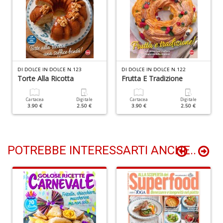
+
D
DI DOLCE IN DOLCE N.123
DI DOLCE IN DOLCE N.122
O
Torte Alla Ricotta
Frutta E Tradizione
M
2
Il
Cartacea
Digitale
Cartacea
Digitale
3.90 €
2.50 €
3.90 €
2.50 €
M
C
I
M
n
POTREBBE INTERESSARTI ANCHE..
+
D
P