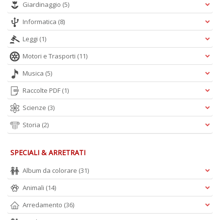
Giardinaggio
(5)
D
Informatica
(8)
Leggi
(1)
Motori e Trasporti
(11)
Musica
(5)
A
Raccolte PDF
(1)
L
O
Scienze
(3)
C
n
Storia
(2)
SPECIALI & ARRETRATI
Album da colorare
(31)
Animali
(14)
Arredamento
(36)