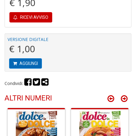
€ 1,90
RICEVI AVVISO
6
f
+
VERSIONE DIGITALE
di
€ 1,00
in
r
AGGIUNGI
Condividi:
ALTRI NUMERI
In
M
di
F
M
n