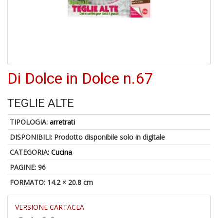
Di Dolce in Dolce n.67
1
f
+
TEGLIE ALTE
A
d
TIPOLOGIA:
arretrati
c
2
DISPONIBILI:
Prodotto disponibile solo in digitale
+
CATEGORIA:
Cucina
M
d
PAGINE: 96
re
2
FORMATO: 14.2 × 20.8 cm
VERSIONE CARTACEA