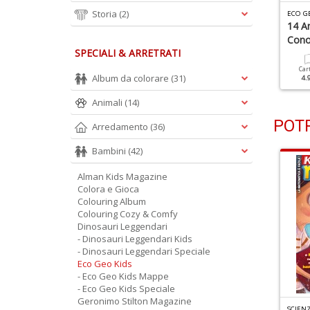
Storia
(2)
CO GEO KIDS N.2
ECO GEO KIDS N.1
ECO G
ostri Degli Abissi
Gli Ultimi Popoli Della
14 An
Foresta
Cono
SPECIALI & ARRETRATI
Cartacea
Digitale
4.90 €
2.50 €
Cartacea
Digitale
Car
Album da colorare
(31)
4.90 €
2.50 €
4.
Animali
(14)
POTR
Arredamento
(36)
Bambini
(42)
Alman Kids Magazine
Colora e Gioca
Colouring Album
Colouring Cozy & Comfy
Dinosauri Leggendari
- Dinosauri Leggendari Kids
- Dinosauri Leggendari Speciale
Eco Geo Kids
- Eco Geo Kids Mappe
- Eco Geo Kids Speciale
Geronimo Stilton Magazine
G
ERONIMO STILTON MAGAZINE SPECIALE N.4
G
ERONIMO STILTON MAGAZINE SPECIALE N.1
SCIENZ