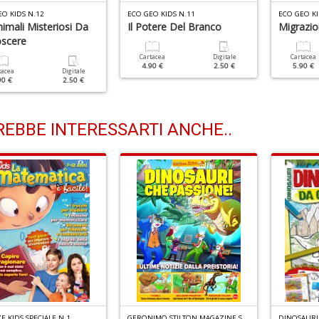
EO KIDS N.12
ECO GEO KIDS N.11
ECO GEO KI
imali Misteriosi Da
Il Potere Del Branco
Migrazio
scere
Cartacea
Digitale
Cartacea
4.90 €
2.50 €
5.90 €
tacea
Digitale
90 €
2.50 €
EBBE INTERESSARTI ANCHE..
G
ERONIMO STILTON MAGAZINE SPECIALE N.5
E KIDS SPECIALE N.1