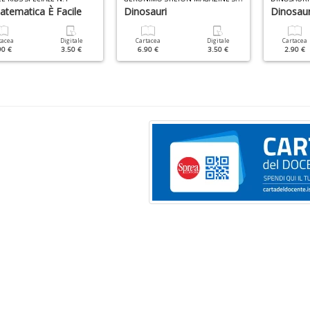
atematica È Facile
Dinosauri
Dinosaur
tacea
Digitale
Cartacea
Digitale
Cartacea
90 €
3.50 €
6.90 €
3.50 €
2.90 €