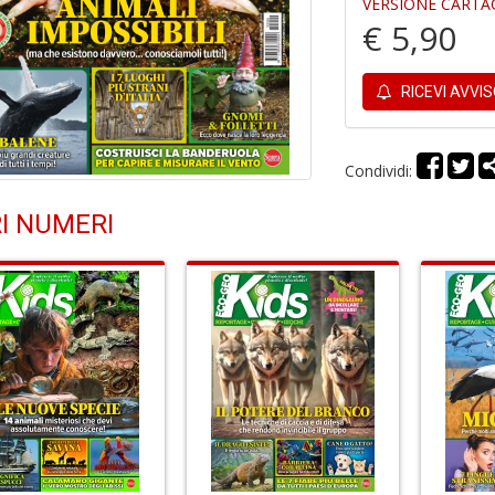
VERSIONE CARTA
€ 5,90
RICEVI AVVI
Condividi:
I NUMERI