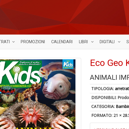
TRATI
PROMOZIONI
CALENDARI
LIBRI
DIGITALI
S
Eco Geo K
ANIMALI IMP
TIPOLOGIA:
arretrat
DISPONIBILI:
Prodot
CATEGORIA:
Bambin
FORMATO: 21 × 28.