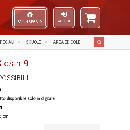
ACCEDI
FAI UN REGALO
PECIALI
SCUOLE
AREA
EDICOLE
ids n.9
OSSIBILI
D
P
A
Q
6
M
L
n
i
n
B
O
+
in
M
C
to disponibile solo in digitale
D
di
n
n
i
+
D
5 cm