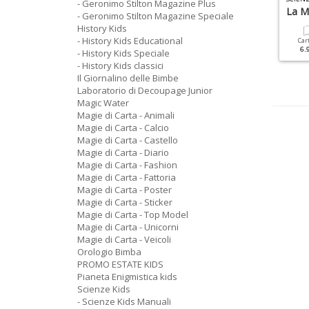
- Geronimo Stilton Magazine Plus
a Costituzione
Roma
La M
- Geronimo Stilton Magazine Speciale
History Kids
- History Kids Educational
Cartacea
Digitale
Cartacea
Digitale
Car
6.90 €
3.50 €
6.90 €
3.50 €
6.
- History Kids Speciale
- History Kids classici
Il Giornalino delle Bimbe
Laboratorio di Decoupage Junior
Magic Water
Magie di Carta - Animali
Magie di Carta - Calcio
Magie di Carta - Castello
Magie di Carta - Diario
Magie di Carta - Fashion
Magie di Carta - Fattoria
Magie di Carta - Poster
Magie di Carta - Sticker
Magie di Carta - Top Model
Magie di Carta - Unicorni
Magie di Carta - Veicoli
Orologio Bimba
PROMO ESTATE KIDS
Pianeta Enigmistica kids
Scienze Kids
- Scienze Kids Manuali