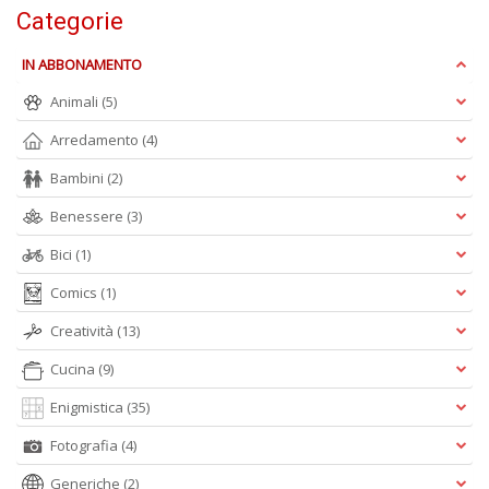
n
Categorie
+
D
IN ABBONAMENTO
Animali
(5)
Arredamento
(4)
M
Bambini
(2)
di
Benessere
(3)
F
n
Bici
(1)
+
D
Comics
(1)
Creatività
(13)
Cucina
(9)
M
Enigmistica
(35)
B
T
Fotografia
(4)
G
Generiche
(2)
n