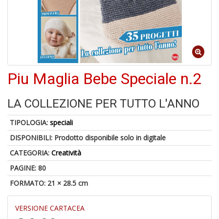
4
n
Piu Maglia Bebe Speciale n.2
in
di
LA COLLEZIONE PER TUTTO L'ANNO
TIPOLOGIA:
speciali
DISPONIBILI:
Prodotto disponibile solo in digitale
U
CATEGORIA:
Creatività
A
c
PAGINE: 80
B
FORMATO: 21 × 28.5 cm
VERSIONE CARTACEA