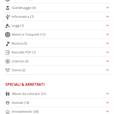
+
Giardinaggio
(5)
D
Informatica
(7)
Leggi
(1)
Motori e Trasporti
(11)
Musica
(5)
A
Raccolte PDF
(1)
L
Scienze
(3)
O
C
Storia
(2)
n
SPECIALI & ARRETRATI
Album da colorare
(31)
Animali
(14)
Arredamento
(36)