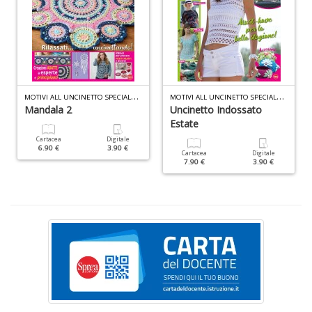
B
cl
M
OTIVI ALL UNCINETTO SPECIALE N.3
M
OTIVI ALL UNCINETTO SPECIALE N.9
L
Mandala 2
Uncinetto Indossato
S
Estate
n
+
Cartacea
Digitale
6.90 €
3.90 €
D
Cartacea
Digitale
7.90 €
3.90 €
P
C
S
E