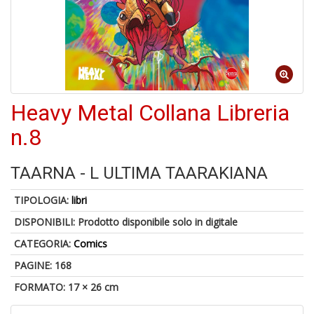
U
a
di
di
A
Heavy Metal Collana Libreria
n.8
TAARNA - L ULTIMA TAARAKIANA
TIPOLOGIA:
libri
DISPONIBILI:
Prodotto disponibile solo in digitale
1
f
CATEGORIA:
Comics
d
PAGINE: 168
L
M
FORMATO: 17 × 26 cm
B
+