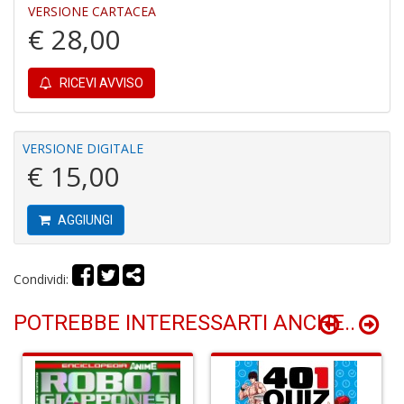
S
VERSIONE CARTACEA
C
€ 28,00
RICEVI AVVISO
VERSIONE DIGITALE
€ 15,00
L
v
F
AGGIUNGI
Tu
p
C
Condividi:
G
n
+
POTREBBE INTERESSARTI ANCHE..
D