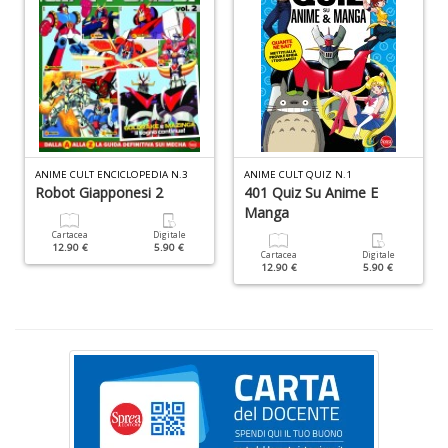
I
l'
H
K
E
n
+
D
ANIME CULT ENCICLOPEDIA N.3
ANIME CULT QUIZ N.1
Robot Giapponesi 2
401 Quiz Su Anime E
Manga
Cartacea
Digitale
12.90 €
5.90 €
Cartacea
Digitale
12.90 €
5.90 €
li
of
M
2
Il
M
C
I
M
n