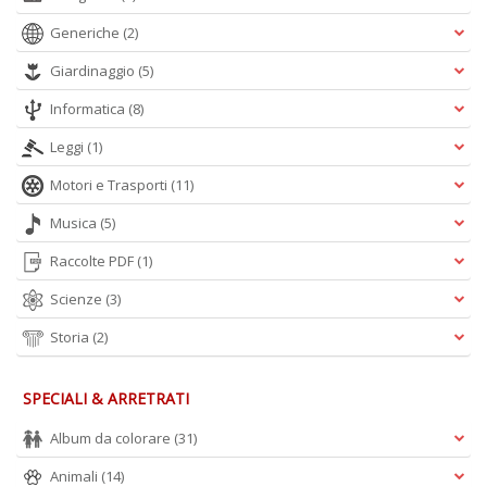
D
Generiche
(2)
Giardinaggio
(5)
Informatica
(8)
S
Leggi
(1)
G
n
Motori e Trasporti
(11)
+
D
Musica
(5)
Raccolte PDF
(1)
Scienze
(3)
Storia
(2)
SPECIALI & ARRETRATI
A
L
Album da colorare
(31)
O
C
Animali
(14)
n