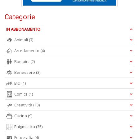
+
D
Categorie
IN ABBONAMENTO
Animali
(7)
Arredamento
(4)
Bambini
(2)
C
G
Benessere
(3)
n
+
Bici
(1)
D
Comics
(1)
Creatività
(13)
Cucina
(9)
Cr
G
Enigmistica
(35)
n
Fotografia
(4)
+