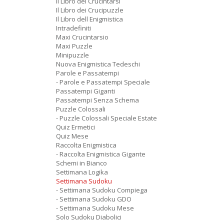
Il Libro dei Crucintarsi
Il Libro dei Crucipuzzle
Il Libro dell Enigmistica
Intradefiniti
Maxi Crucintarsio
Maxi Puzzle
Minipuzzle
Nuova Enigmistica Tedeschi
Parole e Passatempi
- Parole e Passatempi Speciale
Passatempi Giganti
Passatempi Senza Schema
Puzzle Colossali
- Puzzle Colossali Speciale Estate
Quiz Ermetici
Quiz Mese
Raccolta Enigmistica
- Raccolta Enigmistica Gigante
Schemi in Bianco
Settimana Logika
Settimana Sudoku
- Settimana Sudoku Compiega
- Settimana Sudoku GDO
- Settimana Sudoku Mese
Solo Sudoku Diabolici