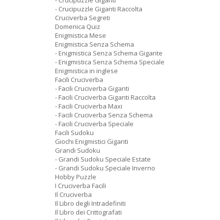
- Crucipuzzle Giganti
- Crucipuzzle Giganti Raccolta
Cruciverba Segreti
Domenica Quiz
Enigmistica Mese
Enigmistica Senza Schema
- Enigmistica Senza Schema Gigante
- Enigmistica Senza Schema Speciale
Enigmistica in inglese
Facili Cruciverba
- Facili Cruciverba Giganti
- Facili Cruciverba Giganti Raccolta
- Facili Cruciverba Maxi
- Facili Cruciverba Senza Schema
- Facili Cruciverba Speciale
Facili Sudoku
Giochi Enigmistici Giganti
Grandi Sudoku
- Grandi Sudoku Speciale Estate
- Grandi Sudoku Speciale Inverno
Hobby Puzzle
I Cruciverba Facili
Il Cruciverba
Il Libro degli Intradefiniti
Il Libro dei Crittografati