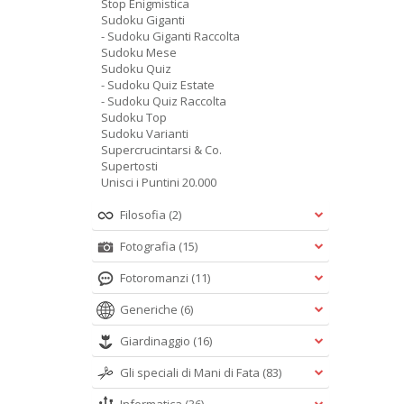
Stop Enigmistica
Sudoku Giganti
- Sudoku Giganti Raccolta
Sudoku Mese
Sudoku Quiz
- Sudoku Quiz Estate
- Sudoku Quiz Raccolta
Sudoku Top
Sudoku Varianti
Supercrucintarsi & Co.
Supertosti
Unisci i Puntini 20.000
Filosofia
(2)
Fotografia
(15)
Fotoromanzi
(11)
Generiche
(6)
Giardinaggio
(16)
Gli speciali di Mani di Fata
(83)