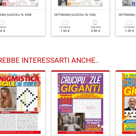
MANA SUDOKU N.1098
SETTIMANA SUDOKU N.1096
SETTIMANA
tacea
Cartacea
Digitale
Cartacea
50 €
1.50 €
0.90 €
1.20 €
EBBE INTERESSARTI ANCHE..