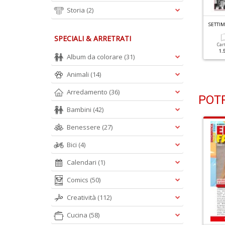
Storia
(2)
ETTIMANA SUDOKU N.1084
SETTIMANA SUDOKU N.1083
SETTI
SPECIALI & ARRETRATI
Cartacea
Digitale
Cartacea
Digitale
Car
1.20 €
0.90 €
1.20 €
0.90 €
1.
Album da colorare
(31)
Animali
(14)
Arredamento
(36)
POTR
Bambini
(42)
Benessere
(27)
Bici
(4)
Calendari
(1)
Comics
(50)
Creatività
(112)
Cucina
(58)