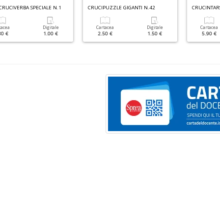
 CRUCIVERBA SPECIALE N.1
CRUCIPUZZLE GIGANTI N.42
tacea
Digitale
Cartacea
Digitale
Cartacea
80 €
1.00 €
2.50 €
1.50 €
5.90 €