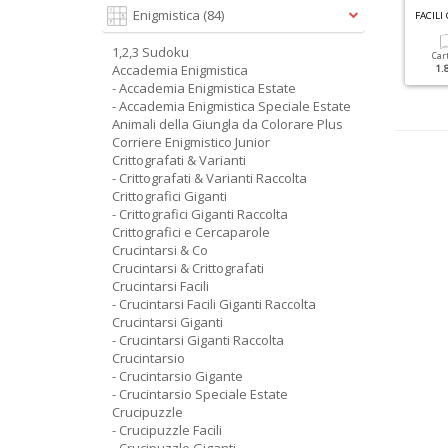
C
RUCIPUZZLE GIGANTI RACCOLTA N.4
G
RANDI SUDOKU SPECIALE INVERNO N.5
Enigmistica
(84)
FACILI
1,2,3 Sudoku
Cartacea
Digitale
Cartacea
Digitale
Car
Accademia Enigmistica
5.90 €
2.90 €
3.50 €
1.50 €
1.
- Accademia Enigmistica Estate
- Accademia Enigmistica Speciale Estate
Animali della Giungla da Colorare Plus
Corriere Enigmistico Junior
Crittografati & Varianti
- Crittografati & Varianti Raccolta
Crittografici Giganti
- Crittografici Giganti Raccolta
Crittografici e Cercaparole
Crucintarsi & Co
Crucintarsi & Crittografati
Crucintarsi Facili
- Crucintarsi Facili Giganti Raccolta
Crucintarsi Giganti
- Crucintarsi Giganti Raccolta
Crucintarsio
- Crucintarsio Gigante
- Crucintarsio Speciale Estate
Crucipuzzle
- Crucipuzzle Facili