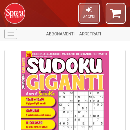
ACCEDI
ABBONAMENTI
ARRETRATI
Menù
6
n
in
di