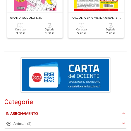
R
ACCOLTA ENIGMISTICA GIGANTE N.4
GRANDI SUDOKU N.87
Cartacea
Digitale
Cartacea
Digitale
3.50 €
1.50 €
5.90 €
2.90 €
S
S
M
n
+
D
Categorie
G
S
IN ABBONAMENTO
n
+
Animali
(5)
D