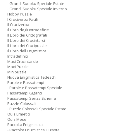
- Grandi Sudoku Speciale Estate
- Grandi Sudoku Speciale Inverno
Hobby Puzzle
I Cruciverba Facili
Il Cruciverba
Il Libro degli Intradefiniti
Il Libro dei Crittografati
Il Libro dei Crucintarsi
Il Libro dei Crucipuzzle
Il Libro dell Enigmistica
Intradefiniti
Maxi Crucintarsio
Maxi Puzzle
Minipuzzle
Nuova Enigmistica Tedeschi
Parole e Passatempi
- Parole e Passatempi Speciale
Passatempi Giganti
Passatempi Senza Schema
Puzzle Colossali
- Puzzle Colossali Speciale Estate
Quiz Ermetici
Quiz Mese
Raccolta Enigmistica
- Raccolta Enigmistica Gigante