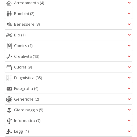
Arredamento
(4)
Bambini
(2)
Benessere
(3)
S
S
Bici
(1)
n
+
Comics
(1)
D
Creatività
(13)
Cucina
(9)
Enigmistica
(35)
Fotografia
(4)
Generiche
(2)
A
L
Giardinaggio
(5)
O
C
Informatica
(7)
n
Leggi
(1)