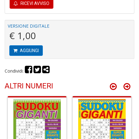
di
RICEVI AVVISO
P
VERSIONE DIGITALE
€ 1,00
AGGIUNGI
A
e
L
Condividi:
I
L
ALTRI NUMERI
C
S
n
+
D