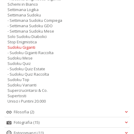
Schemi in Bianco
Settimana Logika
Settimana Sudoku
- Settimana Sudoku Compiega
- Settimana Sudoku GDO
- Settimana Sudoku Mese
Solo Sudoku Diabolici
Stop Enigmistica
Sudoku Giganti
- Sudoku Giganti Raccolta
Sudoku Mese
Sudoku Quiz
- Sudoku Quiz Estate
- Sudoku Quiz Raccolta
Sudoku Top
Sudoku Varianti
Supercrucintarsi & Co.
Supertosti
Unisci i Puntini 20.000
Filosofia
(2)
Fotografia
(15)
Fotoromanzi
(11)