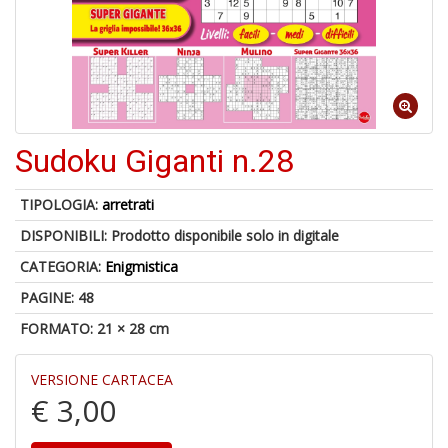
6
n
c
c
Sudoku Giganti n.28
di
in
o
TIPOLOGIA:
arretrati
DISPONIBILI:
Prodotto disponibile solo in digitale
CATEGORIA:
Enigmistica
PAGINE: 48
FORMATO: 21 × 28 cm
V
VERSIONE CARTACEA
in
€ 3,00
c
t