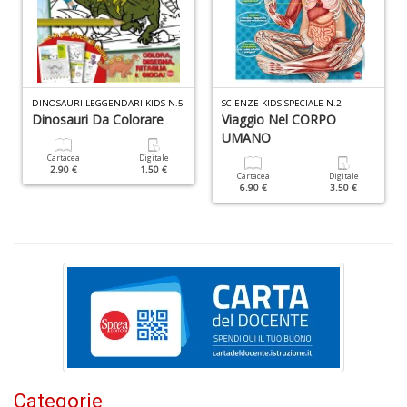
al
M
L
P
n
+
DINOSAURI LEGGENDARI KIDS N.5
SCIENZE KIDS SPECIALE N.2
D
Dinosauri Da Colorare
Viaggio Nel CORPO
UMANO
Cartacea
Digitale
2.90 €
1.50 €
Cartacea
Digitale
6.90 €
3.50 €
I
ba
d
fe
S
n
+
D
Categorie