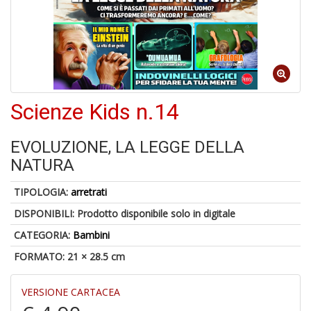
1
n
Scienze Kids n.14
in
di
EVOLUZIONE, LA LEGGE DELLA
NATURA
TIPOLOGIA:
arretrati
DISPONIBILI:
Prodotto disponibile solo in digitale
6
CATEGORIA:
Bambini
f
FORMATO: 21 × 28.5 cm
+
di
in
VERSIONE CARTACEA
r