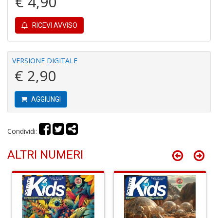
€ 4,90
RICEVI AVVISO
VERSIONE DIGITALE
In
€ 2,90
C
C
C
AGGIUNGI
S
n
+
Condividi:
D
ALTRI NUMERI
G
S
S
I