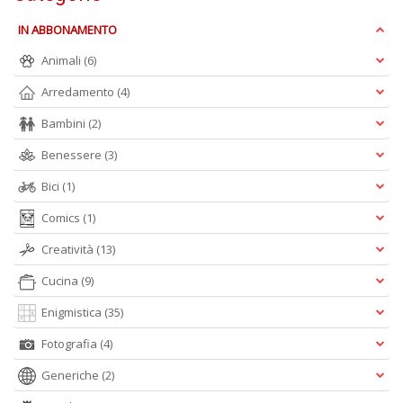
IN ABBONAMENTO
S
Pi
Animali
(6)
M
al
Arredamento
(4)
u
n
Bambini
(2)
+
Benessere
(3)
D
Bici
(1)
Comics
(1)
Creatività
(13)
Cucina
(9)
A
Enigmistica
(35)
L
O
Fotografia
(4)
C
n
Generiche
(2)