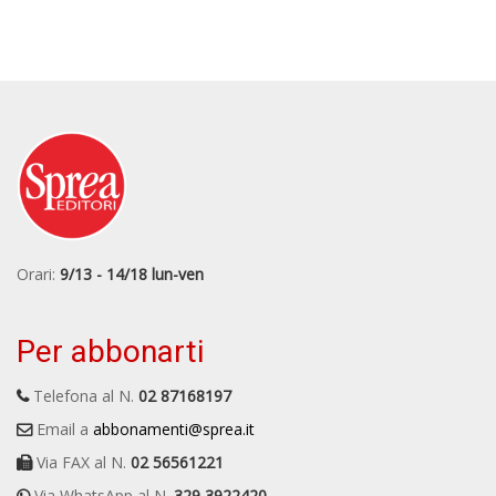
Orari:
9/13 - 14/18 lun-ven
Per abbonarti
Telefona al N.
02 87168197
Email a
abbonamenti@sprea.it
Via FAX al N.
02 56561221
Via WhatsApp al N.
329 3922420