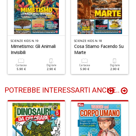
n
+
D
SCIENZE KIDS N.19
SCIENZE KIDS N.18
Mimetismo: Gli Animali
Cosa Stiamo Facendo Su
P
Invisibili
Marte
A
C
Cartacea
Digitale
Cartacea
Digitale
P
5.90 €
2.90 €
5.90 €
2.90 €
n
+
D
POTREBBE INTERESSARTI ANCHE..
G