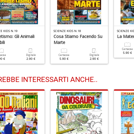
E KIDS N.19
SCIENZE KIDS N.18
SCIENZE KI
tismo: Gli Animali
Cosa Stiamo Facendo Su
La Matem
bili
Marte
Cartacea
5.90 €
tacea
Digitale
Cartacea
Digitale
90 €
2.90 €
5.90 €
2.90 €
EBBE INTERESSARTI ANCHE..