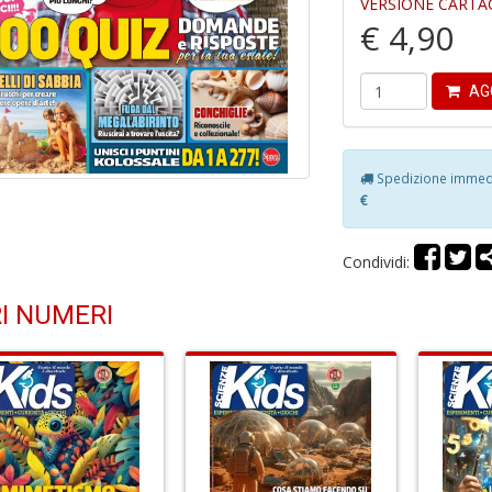
VERSIONE CARTA
€ 4,90
AG
Spedizione immedia
€
Condividi:
I NUMERI