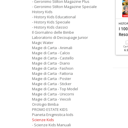
- Geronimo Stilton Magazine Plus
- Geronimo Stilton Magazine Speciale
History Kids
- History Kids Educational
- History Kids Speciale
AGIE DI CARTA - UNICORNI N.1
SCIENZE KIDS SPAZIO N.1
HISTOR
- History Kids classici
torie Di Unicorni
I 100
Il Giornalino delle Bimbe
Reso 
Cartacea
Laboratorio di Decoupage Junior
6.90 €
Cartacea
Digitale
Magic Water
6.90 €
3.00 €
Car
Magie di Carta - Animali
6.
Magie di Carta - Calcio
Magie di Carta - Castello
Magie di Carta - Diario
Magie di Carta - Fashion
Magie di Carta - Fattoria
Magie di Carta - Poster
Magie di Carta - Sticker
Magie di Carta - Top Model
Magie di Carta - Unicorni
Magie di Carta - Veicoli
Orologio Bimba
PROMO ESTATE KIDS
Pianeta Enigmistica kids
Scienze Kids
- Scienze Kids Manuali