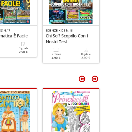
I
A
n
C
+
S
D
n
+
DS N.17
SCIENZE KIDS N.16
SCIENZE KIDS N.
D
atica È Facile
Chi Sei? Scoprilo Con I
Il Nostro Fa
Nostri Test
Sistema Sol
Digitale
2.90 €
Cartacea
Digitale
Cartacea
4.90 €
2.90 €
4.90 €