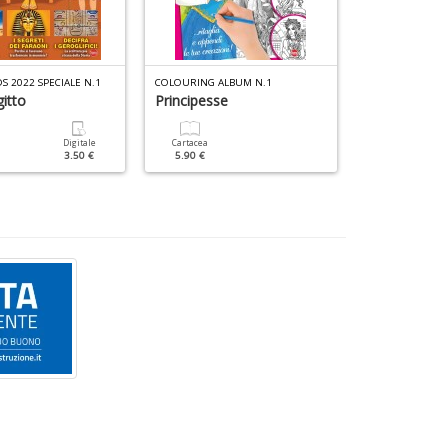
DS 2022 SPECIALE N.1
COLOURING ALBUM N.1
COLORA E GIOCA
itto
Principesse
Cartacea
2.90 €
Digitale
Cartacea
3.50 €
5.90 €