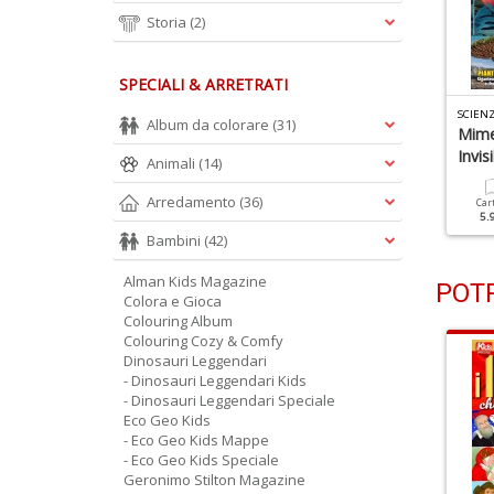
Storia
(2)
SPECIALI & ARRETRATI
CIENZE KIDS N.5
SCIENZE KIDS N.4
SCIENZ
Album da colorare
(31)
l Teletrasporto È Quasi
Come Funziona Il Nostro
Mime
ossibile
Cervello
Invisi
Animali
(14)
Arredamento
(36)
Cartacea
Digitale
Cartacea
Digitale
Car
4.90 €
2.90 €
5.90 €
2.90 €
5.
Bambini
(42)
Alman Kids Magazine
POTR
Colora e Gioca
Colouring Album
Colouring Cozy & Comfy
Dinosauri Leggendari
- Dinosauri Leggendari Kids
- Dinosauri Leggendari Speciale
Eco Geo Kids
- Eco Geo Kids Mappe
- Eco Geo Kids Speciale
Geronimo Stilton Magazine