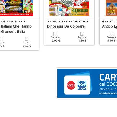
D
INOSAURI LEGGENDARI COLOR N.1
Y KIDS SPECIALE N.5
HISTORY KI
 Italiani Che Hanno
Dinosauri Da Colorare
Antico Eg
Grande L'italia
Cartacea
Digitale
Cartacea
2.90 €
1.50 €
5.90 €
tacea
Digitale
90 €
3.50 €