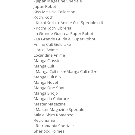
- Japan Magazine Speciale
Japan Robot
Kiss Me Licia Collection
Kochi Kochi
- Kochi Kochi + Anime Cult Speciale n.6
- Kochi Kochi Libreria
La Grande Guida ai Super Robot
- La Grande Guida ai Super Robot +
Anime Cult Goldrake
Libri di Anime
Locandine Anime
Manga Classic
Manga Cult
- Manga Cult n.4 + Manga Cult n.5 +
Manga Cult n.6
Manga Novel
Manga One Shot
Manga Shojo
Manga da Colorare
Master Magazine
- Master Magazine Speciale
Mila e Shiro Romanzo
Retromania
- Retromania Speciale
Sherlock Holmes