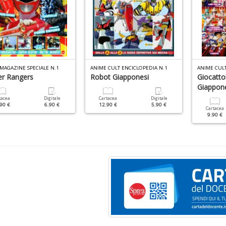
MAGAZINE SPECIALE N.1
ANIME CULT ENCICLOPEDIA N.1
ANIME CULT
r Rangers
Robot Giapponesi
Giocatto
Giappon
tacea
Digitale
Cartacea
Digitale
90 €
6.90 €
12.90 €
5.90 €
Cartacea
9.90 €