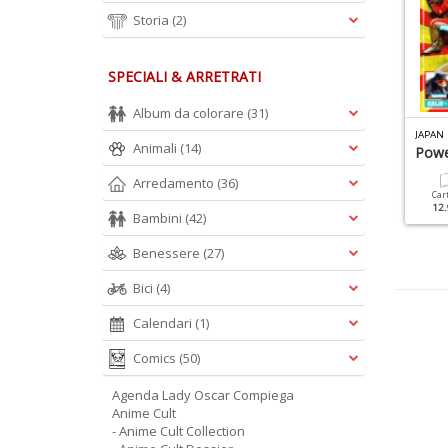
Storia
(2)
SPECIALI & ARRETRATI
Album da colorare
(31)
NIME CULT DOSSIER N.2
ANIME CULT SPECIALE N.6
JAPAN 
Animali
(14)
avalieri Dello Zodiaco
Storia Del Giappone
Powe
Arredamento
(36)
Cartacea
Digitale
Cartacea
Digitale
Car
12.90 €
5.90 €
12.90 €
5.90 €
12.
Bambini
(42)
Benessere
(27)
Bici
(4)
Calendari
(1)
Comics
(50)
Agenda Lady Oscar Compiega
Anime Cult
- Anime Cult Collection