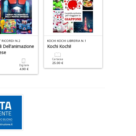
D
4
n
c
c
di
in
 RICORDI N.2
KOCHI KOCHI LIBRERIA N.1
HEAVY METAL IR
o
li Dell'animazione
Kochi Kochi!
ese
Cartacea
12.90 €
Cartacea
25.00 €
Digitale
4.90 €