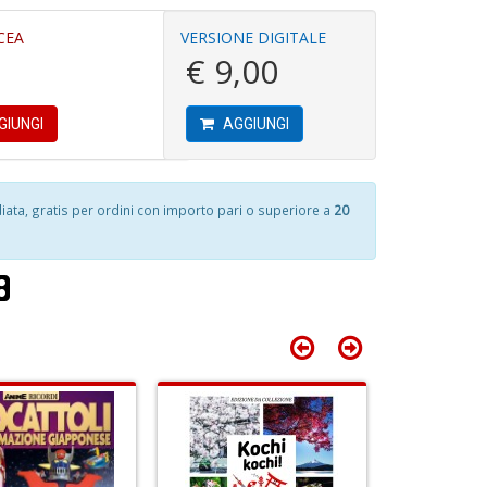
d
S
V
CEA
VERSIONE DIGITALE
S
€ 9,00
n
+
I
D
ar
GIUNGI
AGGIUNGI
W
M
M
n
ta, gratis per ordini con importo pari o superiore a
20
6
Fa
+
f
S
D
+
n
di
+
in
D
r
C
f
L
Il
D
n
+