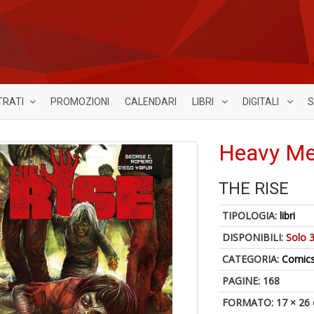
TRATI
PROMOZIONI
CALENDARI
LIBRI
DIGITALI
S
Heavy Met
THE RISE
TIPOLOGIA:
libri
DISPONIBILI:
Solo 3
CATEGORIA:
Comic
PAGINE: 168
FORMATO: 17 × 26