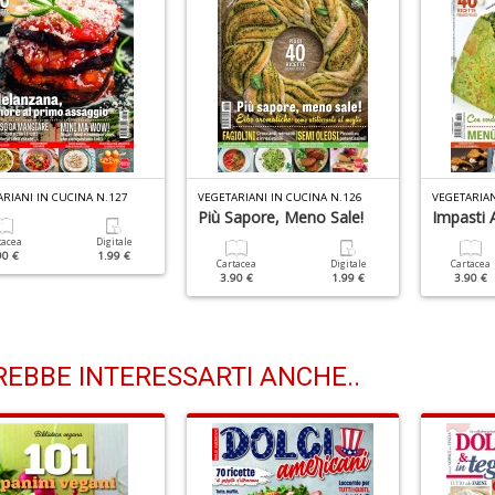
RIANI IN CUCINA N.127
VEGETARIANI IN CUCINA N.126
VEGETARIAN
Più Sapore, Meno Sale!
Impasti A
tacea
Digitale
90 €
1.99 €
Cartacea
Digitale
Cartacea
3.90 €
1.99 €
3.90 €
EBBE INTERESSARTI ANCHE..