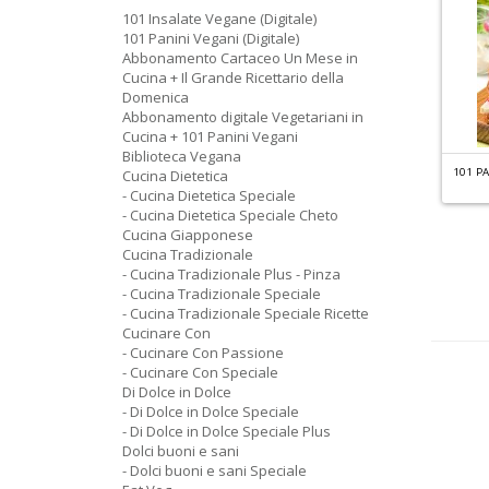
101 Insalate Vegane (Digitale)
101 Panini Vegani (Digitale)
Abbonamento Cartaceo Un Mese in
Cucina + Il Grande Ricettario della
Domenica
Abbonamento digitale Vegetariani in
Cucina + 101 Panini Vegani
Biblioteca Vegana
T
ORTE DELLA NONNA SPECIALE N.55
LIBRO DELITTI ALLA MILANESE N.1
101 PA
Cucina Dietetica
olci Lievitati
- Cucina Dietetica Speciale
- Cucina Dietetica Speciale Cheto
Cartacea
Digitale
18.00 €
8.90 €
Cucina Giapponese
Cartacea
Digitale
6.90 €
3.50 €
Cucina Tradizionale
- Cucina Tradizionale Plus - Pinza
- Cucina Tradizionale Speciale
- Cucina Tradizionale Speciale Ricette
Cucinare Con
- Cucinare Con Passione
- Cucinare Con Speciale
Di Dolce in Dolce
- Di Dolce in Dolce Speciale
- Di Dolce in Dolce Speciale Plus
Dolci buoni e sani
- Dolci buoni e sani Speciale