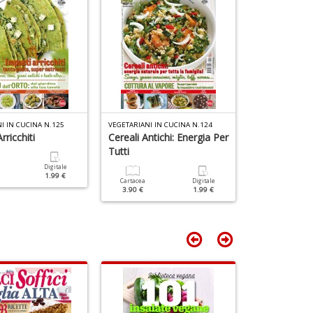
il
m
B
d
N
n
+
D
I IN CUCINA N.125
VEGETARIANI IN CUCINA N.124
VEGETARIANI IN
rricchiti
Cereali Antichi: Energia Per
Spinaci: 5 Mo
Tutti
Portarli In T
Digitale
1.99 €
Cartacea
Digitale
Cartacea
3.90 €
1.99 €
3.90 €