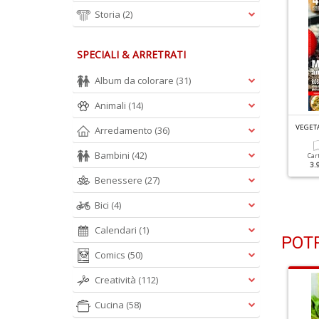
Storia
(2)
SPECIALI & ARRETRATI
Album da colorare
(31)
Animali
(14)
EGETARIANI IN CUCINA N.114
VEGETARIANI IN CUCINA N.113
VEGETA
Arredamento
(36)
egumi: Fonte Sana Di
Involtini Fantasia
roteine
Bambini
(42)
Car
3.
Cartacea
Digitale
Benessere
(27)
3.90 €
1.99 €
Cartacea
Digitale
3.90 €
1.99 €
Bici
(4)
Calendari
(1)
POTR
Comics
(50)
Creatività
(112)
Cucina
(58)