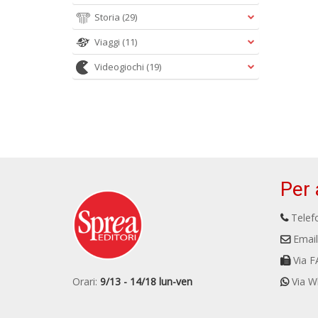
Storia
(29)
Viaggi
(11)
Videogiochi
(19)
Per 
Telefo
Email
Via F
Orari:
9/13 - 14/18 lun-ven
Via W