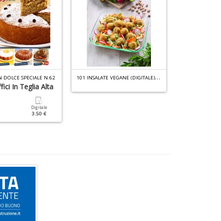
1
01 INSALATE VEGANE (DIGITALE) N.1
N DOLCE SPECIALE N.62
fici In Teglia Alta
Friggitrice A
Digitale
Cartacea
3.50 €
6.90 €