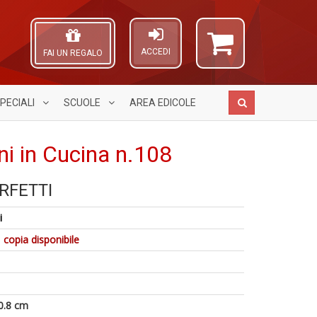
ACCEDI
FAI UN REGALO
PECIALI
SCUOLE
AREA
EDICOLE
ni in Cucina n.108
RFETTI
I
Fa
A
G
S
L
i
P
n
O
C
+
6
C
 copia disponibile
la
D
f
n
S
+
S
di
n
in
+
r
0.8 cm
D