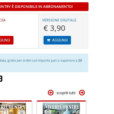
C
UNTRY È DISPONIBILE IN ABBONAMENTO!
&
C
n
CEA
VERSIONE DIGITALE
Fi
1
+
€ 3,90
U
n
D
L
in
U
di
GIUNGI
AGGIUNGI
di
G
S
n
F
ta, gratis per ordini con importo pari o superiore a
20
+
W
D
G
6
n
n
+
in
D
di
scoprili tutti
V
r
d
n