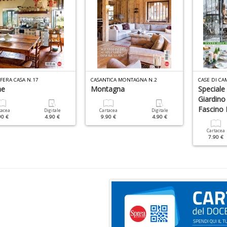
FERA CASA N.17
CASANTICA MONTAGNA N.2
CASE DI CA
ne
Montagna
Speciale
Giardino
Fascino 
tacea
Digitale
Cartacea
Digitale
90 €
4.90 €
9.90 €
4.90 €
Cartacea
7.90 €