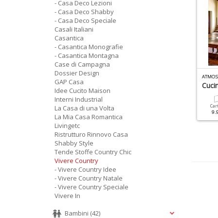
- Casa Deco Lezioni
- Casa Deco Shabby
- Casa Deco Speciale
Casali Italiani
Casantica
- Casantica Monografie
- Casantica Montagna
Case di Campagna
Dossier Design
TMOSFERA CASA N.8
ATMOSFERA CASA OLD N.3
ATMOS
GAP Casa
ontagna
Montagna 7
Cuci
Idee Cucito Maison
Interni Industrial
Cartacea
Digitale
Cartacea
Car
La Casa di una Volta
7.90 €
3.90 €
6.00 €
9.
La Mia Casa Romantica
Livingetc
Ristrutturo Rinnovo Casa
Shabby Style
Tende Stoffe Country Chic
Vivere Country
- Vivere Country Idee
- Vivere Country Natale
- Vivere Country Speciale
Vivere In
Bambini
(42)