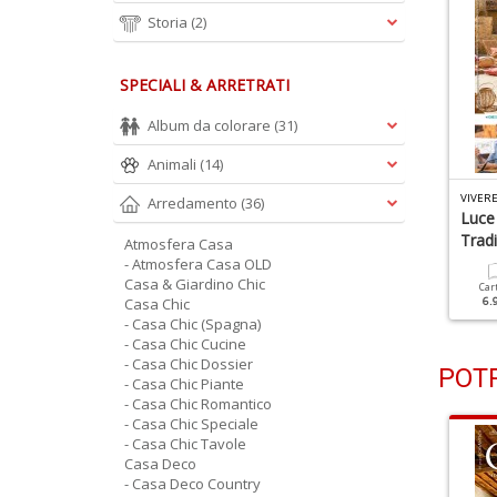
Storia
(2)
SPECIALI & ARRETRATI
Album da colorare
(31)
Animali
(14)
IVERE COUNTRY N.175
VIVERE COUNTRY N.174
VIVER
Arredamento
(36)
na Casa Giardino Dal
La Luce I Colori Di Un
Luce 
apore Romantico
Rifugio Nel Verde
Trad
Atmosfera Casa
- Atmosfera Casa OLD
Casa & Giardino Chic
Cartacea
Digitale
Cartacea
Digitale
Car
6.90 €
3.90 €
Casa Chic
6.90 €
3.90 €
6.
- Casa Chic (Spagna)
- Casa Chic Cucine
- Casa Chic Dossier
POTR
- Casa Chic Piante
- Casa Chic Romantico
- Casa Chic Speciale
- Casa Chic Tavole
Casa Deco
- Casa Deco Country