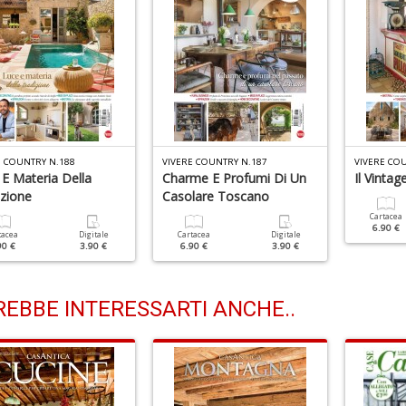
E COUNTRY N.188
VIVERE COUNTRY N.187
VIVERE CO
E Materia Della
Charme E Profumi Di Un
Il Vinta
izione
Casolare Toscano
Cartacea
6.90 €
tacea
Digitale
Cartacea
Digitale
90 €
3.90 €
6.90 €
3.90 €
EBBE INTERESSARTI ANCHE..