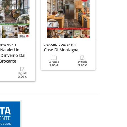
MPAGNA N.1
CASA CHIC DOSSIER N.1
VIVERE COUNTRY
 Natale: Un
Case Di Montagna
Aria Di Fest
 D'inverno Dal
Romantico
Brocante
Cartacea
Digitale
7.90 €
3.90 €
Cartacea
9.90 €
Digitale
3.90 €