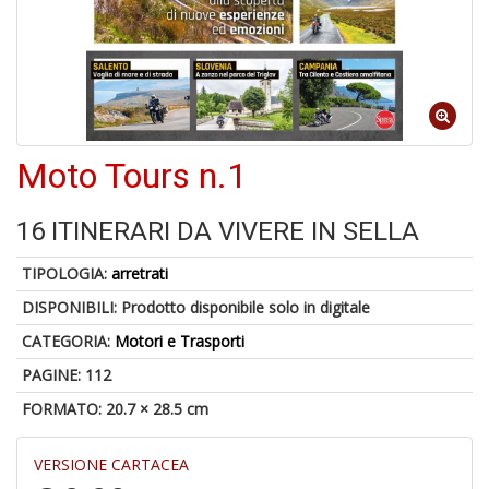
A
di
1
a
al
Moto Tours n.1
ri
16 ITINERARI DA VIVERE IN SELLA
TIPOLOGIA:
arretrati
DISPONIBILI:
Prodotto disponibile solo in digitale
CATEGORIA:
Motori e Trasporti
A
PAGINE: 112
a
a
FORMATO: 20.7 × 28.5 cm
O
d
VERSIONE CARTACEA
V