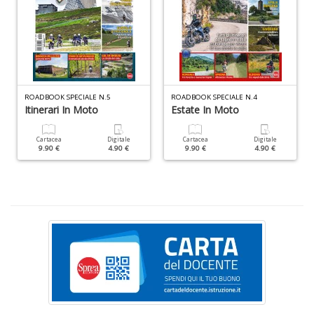
F
d
P
C
D
C
ROADBOOK SPECIALE N.5
ROADBOOK SPECIALE N.4
n
Itinerari In Moto
Estate In Moto
+
D
Cartacea
Digitale
Cartacea
Digitale
9.90 €
4.90 €
9.90 €
4.90 €
S
S
n
+
D