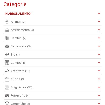
Categorie
T
al
IN ABBONAMENTO
c
Animali
(7)
p
e
Arredamento
(4)
c
T
Bambini
(2)
d
N
Benessere
(3)
n
+
Bici
(1)
D
Comics
(1)
Creatività
(13)
Cucina
(9)
Enigmistica
(35)
Fotografia
(4)
A
L
Generiche
(2)
O