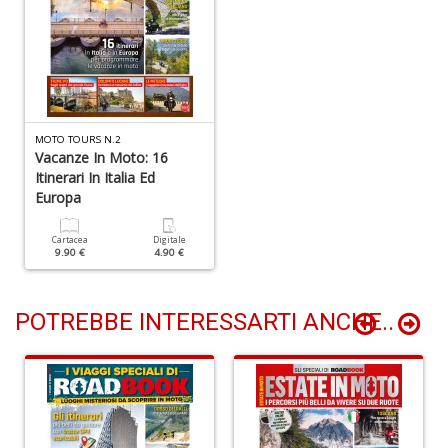
D
n
+
D
MOTO TOURS N.2
Vacanze In Moto: 16
C
Itinerari In Italia Ed
la
Europa
S
R
Cartacea
Digitale
P
9.90 €
4.90 €
(d
n
+
POTREBBE INTERESSARTI ANCHE..
D