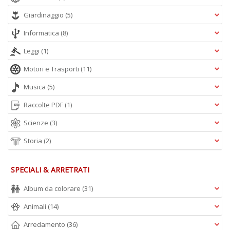
C
Giardinaggio
(5)
n
Informatica
(8)
Leggi
(1)
Motori e Trasporti
(11)
Musica
(5)
Raccolte PDF
(1)
Scienze
(3)
Storia
(2)
SPECIALI & ARRETRATI
Album da colorare
(31)
Animali
(14)
Arredamento
(36)