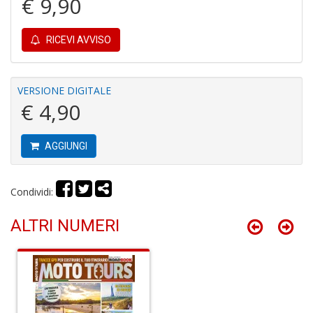
€ 9,90
RICEVI AVVISO
VERSIONE DIGITALE
€ 4,90
S
V
l
It
AGGIUNGI
G
n
+
Condividi:
D
ALTRI NUMERI
R
G
H