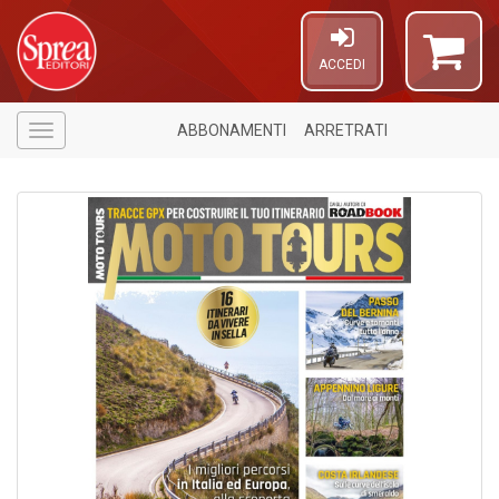
ACCEDI
ABBONAMENTI
ARRETRATI
Menù
1
n
in
di