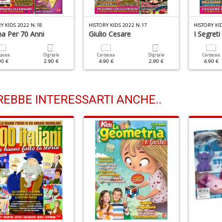
Y KIDS 2022 N.18
HISTORY KIDS 2022 N.17
HISTORY KI
na Per 70 Anni
Giulio Cesare
I Segreti
tacea
Digitale
Cartacea
Digitale
Cartacea
90 €
2.90 €
4.90 €
2.90 €
4.90 €
EBBE INTERESSARTI ANCHE..