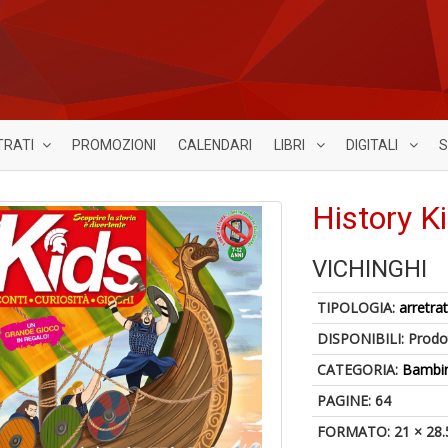
TRATI
PROMOZIONI
CALENDARI
LIBRI
DIGITALI
S
History K
VICHINGHI
TIPOLOGIA:
arretrat
DISPONIBILI:
Prodot
CATEGORIA:
Bambin
PAGINE: 64
FORMATO: 21 × 28.