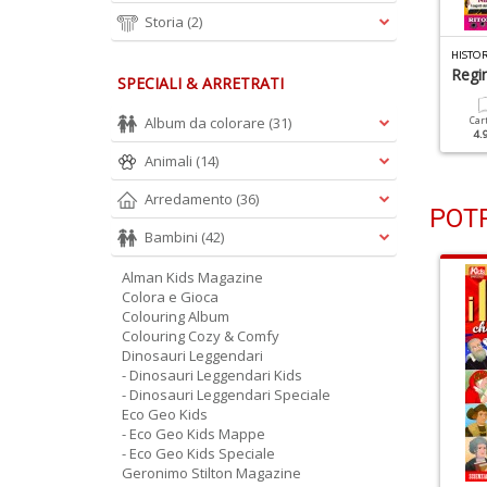
Storia
(2)
ISTORY KIDS 2022 N.2
HISTORY KIDS 2022 N.1
HISTOR
irati
Marco Polo
Regi
SPECIALI & ARRETRATI
Album da colorare
(31)
Cartacea
Digitale
Cartacea
Digitale
Car
4.90 €
2.90 €
4.90 €
2.90 €
4.
Animali
(14)
Arredamento
(36)
POTR
Bambini
(42)
Alman Kids Magazine
Colora e Gioca
Colouring Album
Colouring Cozy & Comfy
Dinosauri Leggendari
- Dinosauri Leggendari Kids
- Dinosauri Leggendari Speciale
Eco Geo Kids
- Eco Geo Kids Mappe
- Eco Geo Kids Speciale
Geronimo Stilton Magazine