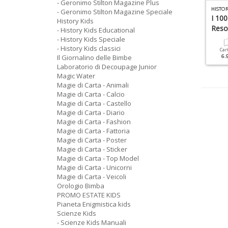
- Geronimo Stilton Magazine Plus
AGIE DI CARTA - UNICORNI N.1
SCIENZE KIDS NATURA N.1
HISTOR
- Geronimo Stilton Magazine Speciale
torie Di Unicorni
Squali Da Paura
I 100
History Kids
Reso 
- History Kids Educational
- History Kids Speciale
Cartacea
Digitale
Cartacea
Digitale
6.90 €
3.00 €
6.90 €
3.50 €
- History Kids classici
Car
Il Giornalino delle Bimbe
6.
Laboratorio di Decoupage Junior
Magic Water
Magie di Carta - Animali
Magie di Carta - Calcio
Magie di Carta - Castello
Magie di Carta - Diario
Magie di Carta - Fashion
Magie di Carta - Fattoria
Magie di Carta - Poster
Magie di Carta - Sticker
Magie di Carta - Top Model
Magie di Carta - Unicorni
Magie di Carta - Veicoli
Orologio Bimba
PROMO ESTATE KIDS
Pianeta Enigmistica kids
Scienze Kids
- Scienze Kids Manuali