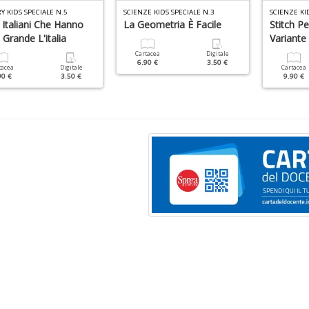
Y KIDS SPECIALE N.5
SCIENZE KIDS SPECIALE N.3
SCIENZE KI
 Italiani Che Hanno
La Geometria È Facile
Stitch P
Grande L'italia
Variante
Cartacea
Digitale
6.90 €
3.50 €
tacea
Digitale
Cartacea
90 €
3.50 €
9.90 €