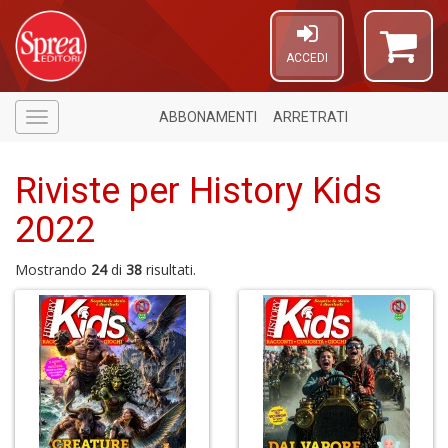
ACCEDI
ABBONAMENTI
ARRETRATI
Menù
Riviste per History Kids
2022
Mostrando
24
di
38
risultati.
6
f
+
di
in
r