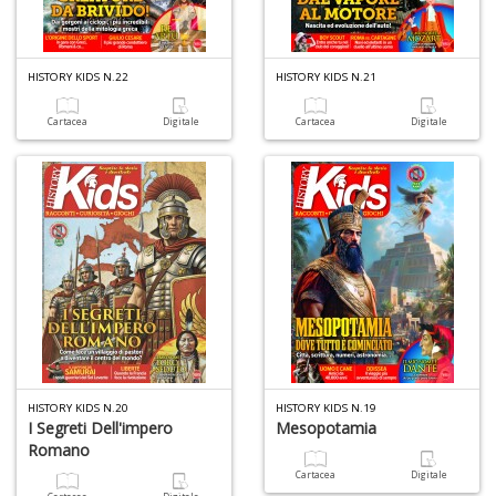
HISTORY KIDS N.22
HISTORY KIDS N.21
4
Cartacea
Digitale
Cartacea
Digitale
n
in
di
4
n
in
di
HISTORY KIDS N.20
HISTORY KIDS N.19
I Segreti Dell'impero
Mesopotamia
Romano
Cartacea
Digitale