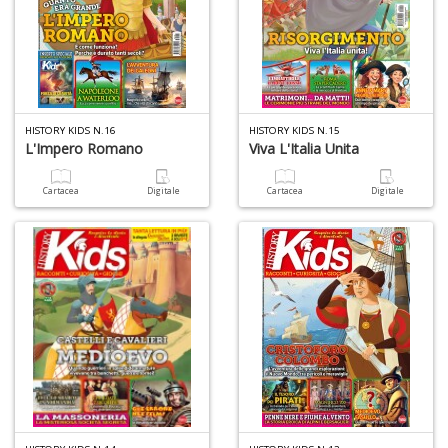
T
H
S
HISTORY KIDS N.16
HISTORY KIDS N.15
n
L'Impero Romano
Viva L'Italia Unita
+
D
Cartacea
Digitale
Cartacea
Digitale
R
n
+
D