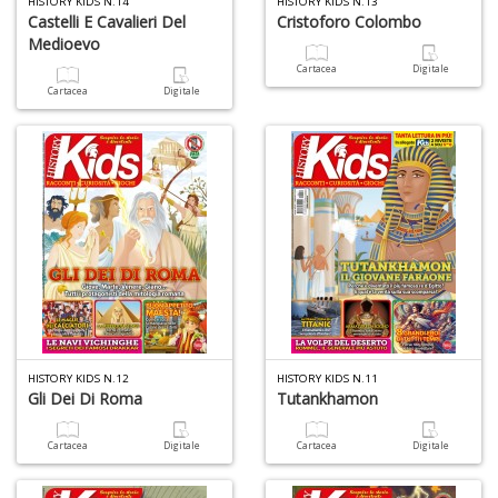
HISTORY KIDS N.14
HISTORY KIDS N.13
Castelli E Cavalieri Del
Cristoforo Colombo
Medioevo
I
Cartacea
Digitale
C
Cartacea
Digitale
Fa
n
+
D
I
L
P
C
HISTORY KIDS N.12
HISTORY KIDS N.11
n
Gli Dei Di Roma
Tutankhamon
+
D
Cartacea
Digitale
Cartacea
Digitale