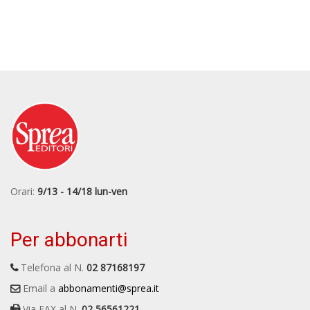
Orari:
9/13 - 14/18 lun-ven
Per abbonarti
Telefona al N.
02 87168197
Email a
abbonamenti@sprea.it
Via FAX al N.
02 56561221