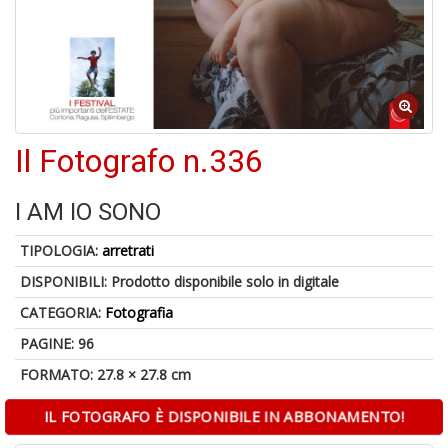
1
n
Il Fotografo n.336
in
di
I AM IO SONO
TIPOLOGIA:
arretrati
DISPONIBILI:
Prodotto disponibile solo in digitale
CATEGORIA:
Fotografia
6
PAGINE: 96
f
FORMATO: 27.8 × 27.8 cm
+
di
in
IL FOTOGRAFO È DISPONIBILE IN ABBONAMENTO!
r