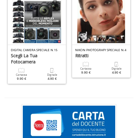
al
M
L
P
n
+
D
DIGITAL CAMERA SPECIALE N.15
NIKON PHOTOGRAFY SPECIALE N.4
Scegli La Tua
Ritratti
Fotocamera
Cartacea
Digitale
9.90 €
4.90 €
I
Cartacea
Digitale
9.90 €
4.90 €
ba
d
fe
S
n
+
D