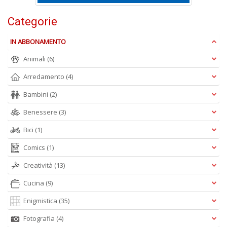
Categorie
S
Pi
M
IN ABBONAMENTO
al
u
Animali
(6)
n
Arredamento
(4)
+
D
Bambini
(2)
Benessere
(3)
Bici
(1)
Comics
(1)
Creatività
(13)
A
L
Cucina
(9)
O
Enigmistica
(35)
C
n
Fotografia
(4)