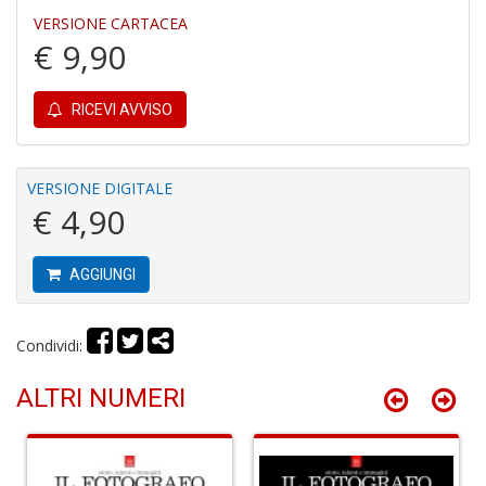
VERSIONE CARTACEA
€ 9,90
RICEVI AVVISO
In
C
VERSIONE DIGITALE
C
€ 4,90
C
S
n
AGGIUNGI
+
D
Condividi:
ALTRI NUMERI
G
S
S
I