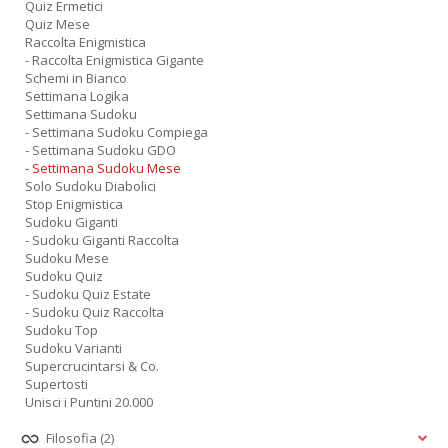
Quiz Ermetici
Quiz Mese
Raccolta Enigmistica
- Raccolta Enigmistica Gigante
Schemi in Bianco
Settimana Logika
Settimana Sudoku
- Settimana Sudoku Compiega
- Settimana Sudoku GDO
- Settimana Sudoku Mese
Solo Sudoku Diabolici
Stop Enigmistica
Sudoku Giganti
- Sudoku Giganti Raccolta
Sudoku Mese
Sudoku Quiz
- Sudoku Quiz Estate
- Sudoku Quiz Raccolta
Sudoku Top
Sudoku Varianti
Supercrucintarsi & Co.
Supertosti
Unisci i Puntini 20.000
Filosofia
(2)