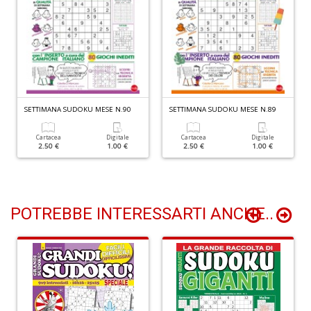
n
+
D
SETTIMANA SUDOKU MESE N.90
SETTIMANA SUDOKU MESE N.89
S
P
R
Cartacea
Digitale
Cartacea
Digitale
2.50 €
1.00 €
2.50 €
1.00 €
T
S
n
+
D
POTREBBE INTERESSARTI ANCHE..
D
d
t