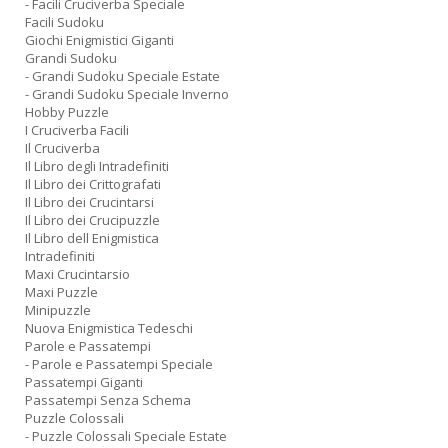
- Facili Cruciverba Speciale
Facili Sudoku
Giochi Enigmistici Giganti
Grandi Sudoku
- Grandi Sudoku Speciale Estate
- Grandi Sudoku Speciale Inverno
Hobby Puzzle
I Cruciverba Facili
Il Cruciverba
Il Libro degli Intradefiniti
Il Libro dei Crittografati
Il Libro dei Crucintarsi
Il Libro dei Crucipuzzle
Il Libro dell Enigmistica
Intradefiniti
Maxi Crucintarsio
Maxi Puzzle
Minipuzzle
Nuova Enigmistica Tedeschi
Parole e Passatempi
- Parole e Passatempi Speciale
Passatempi Giganti
Passatempi Senza Schema
Puzzle Colossali
- Puzzle Colossali Speciale Estate