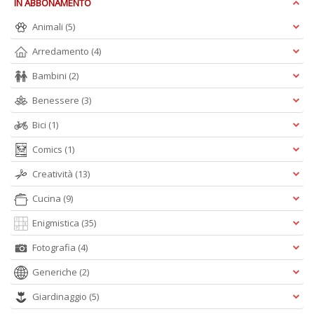
IN ABBONAMENTO
C
Animali
(5)
n
r
Arredamento
(4)
R
n
Bambini
(2)
+
Benessere
(3)
D
Bici
(1)
Comics
(1)
Creatività
(13)
E
il
Cucina
(9)
c
A
Enigmistica
(35)
n
+
Fotografia
(4)
D
Generiche
(2)
Giardinaggio
(5)