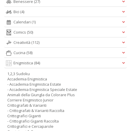
Benessere
(27)
Bici
(4)
Calendari
(1)
Comics
(50)
Creatività
(112)
Cucina
(58)
Enigmistica
(84)
1,2,3 Sudoku
Accademia Enigmistica
- Accademia Enigmistica Estate
- Accademia Enigmistica Speciale Estate
Animali della Giungla da Colorare Plus
Corriere Enigmistico Junior
Crittografati & Varianti
- Crittografati & Varianti Raccolta
Crittografici Giganti
- Crittografici Giganti Raccolta
Crittografici e Cercaparole