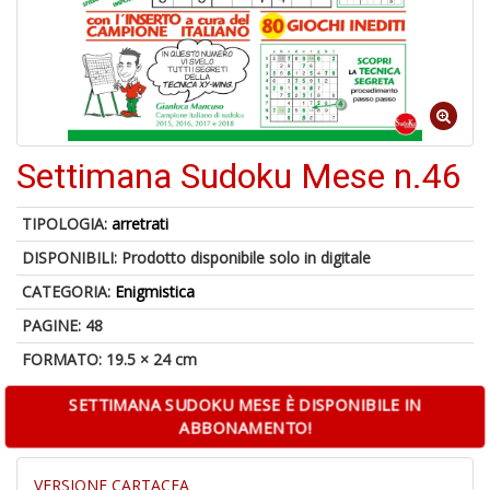
C
I
Settimana Sudoku Mese n.46
TIPOLOGIA:
arretrati
6
DISPONIBILI:
Prodotto disponibile solo in digitale
n
c
CATEGORIA:
Enigmistica
c
di
PAGINE: 48
in
FORMATO: 19.5 × 24 cm
o
SETTIMANA SUDOKU MESE È DISPONIBILE IN
ABBONAMENTO!
VERSIONE CARTACEA