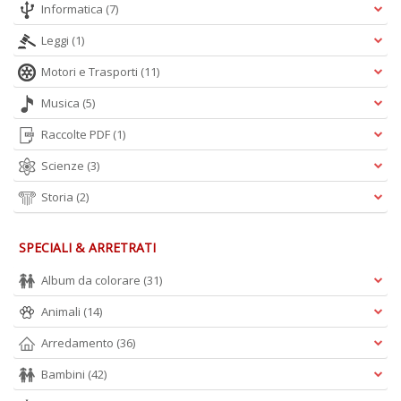
Informatica
(7)
Leggi
(1)
Motori e Trasporti
(11)
A
L
Musica
(5)
O
C
Raccolte PDF
(1)
n
Scienze
(3)
Storia
(2)
SPECIALI & ARRETRATI
Album da colorare
(31)
Animali
(14)
Arredamento
(36)
Bambini
(42)