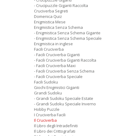
- Crucipuzzle Giganti
- Crucipuzzle Giganti Raccolta
Cruciverba Segreti
Domenica Quiz
Enigmistica Mese
Enigmistica Senza Schema
- Enigmistica Senza Schema Gigante
- Enigmistica Senza Schema Speciale
Enigmistica in inglese
Facili Cruciverba
- Facili Cruciverba Giganti
- Facili Cruciverba Giganti Raccolta
- Facili Cruciverba Maxi
- Facili Cruciverba Senza Schema
- Facili Cruciverba Speciale
Facili Sudoku
Giochi Enigmistici Giganti
Grandi Sudoku
- Grandi Sudoku Speciale Estate
- Grandi Sudoku Speciale Inverno
Hobby Puzzle
I Cruciverba Facili
Il Cruciverba
Il Libro degli Intradefiniti
Il Libro dei Crittografati