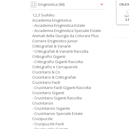
G
RANDI SUDOKU SPECIALE INVERNO N.4
Enigmistica
(84)
SUDOKU GIGANTI RACCOLTA N.1
CRUCI
1,2,3 Sudoku
Cartacea
Digitale
Cartacea
Digitale
Car
Accademia Enigmistica
3.50 €
1.90 €
6.90 €
3.50 €
2.
- Accademia Enigmistica Estate
- Accademia Enigmistica Speciale Estate
Animali della Giungla da Colorare Plus
Corriere Enigmistico Junior
Crittografati & Varianti
- Crittografati & Varianti Raccolta
Crittografici Giganti
- Crittografici Giganti Raccolta
Crittografici e Cercaparole
Crucintarsi & Co
Crucintarsi & Crittografati
Crucintarsi Facili
- Crucintarsi Facili Giganti Raccolta
Crucintarsi Giganti
- Crucintarsi Giganti Raccolta
Crucintarsio
- Crucintarsio Gigante
- Crucintarsio Speciale Estate
Crucipuzzle
- Crucipuzzle Facili