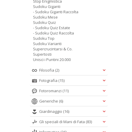
Stop Enigmistica
Sudoku Giganti
- Sudoku Giganti Raccolta
Sudoku Mese
Sudoku Quiz
- Sudoku Quiz Estate
- Sudoku Quiz Raccolta
Sudoku Top
Sudoku Varianti
Supercrucintarsi & Co.
Supertosti
Unisci i Puntini 20.000
Filosofia
(2)
Fotografia
(15)
Fotoromanzi
(11)
Generiche
(6)
Giardinaggio
(16)
Gli speciali di Mani di Fata
(83)