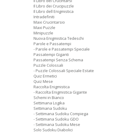
Il Libro dei Crucintarsi
Il Libro dei Crucipuzzle
Il Libro dell Enigmistica
Intradefiniti
Maxi Crucintarsio
Maxi Puzzle
Minipuzzle
Nuova Enigmistica Tedeschi
Parole e Passatempi
- Parole e Passatempi Speciale
Passatempi Giganti
Passatempi Senza Schema
Puzzle Colossali
- Puzzle Colossali Speciale Estate
Quiz Ermetici
Quiz Mese
Raccolta Enigmistica
- Raccolta Enigmistica Gigante
Schemi in Bianco
Settimana Logika
Settimana Sudoku
- Settimana Sudoku Compiega
- Settimana Sudoku GDO
- Settimana Sudoku Mese
Solo Sudoku Diabolici