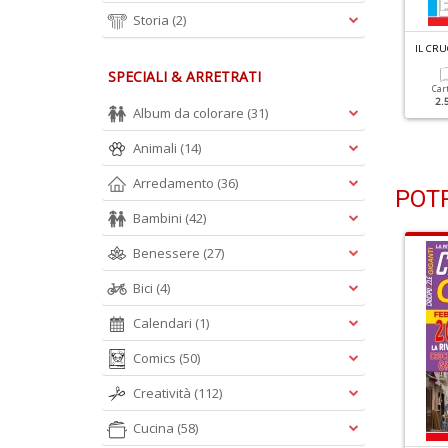
Storia
(2)
L CRUCIVERBA N.379
IL CRUCIVERBA N.378
IL CRU
SPECIALI & ARRETRATI
Cartacea
Digitale
Cartacea
Digitale
Car
2.50 €
1.50 €
2.50 €
1.50 €
2.
Album da colorare
(31)
Animali
(14)
Arredamento
(36)
POTR
Bambini
(42)
Benessere
(27)
Bici
(4)
Calendari
(1)
Comics
(50)
Creatività
(112)
Cucina
(58)