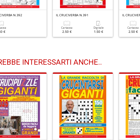
CIVERBA N.392
IL CRUCIVERBA N.391
IL CRUCIVE
tacea
Cartacea
Digitale
Cartacea
50 €
2.50 €
1.50 €
2.50 €
EBBE INTERESSARTI ANCHE..