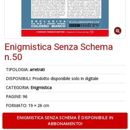
D
6
n
Enigmistica Senza Schema
c
n.50
TIPOLOGIA:
arretrati
DISPONIBILI:
Prodotto disponibile solo in digitale
C
CATEGORIA:
Enigmistica
R
u
PAGINE: 96
a
FORMATO: 19 × 26 cm
di
m
ENIGMISTICA SENZA SCHEMA È DISPONIBILE IN
ABBONAMENTO!