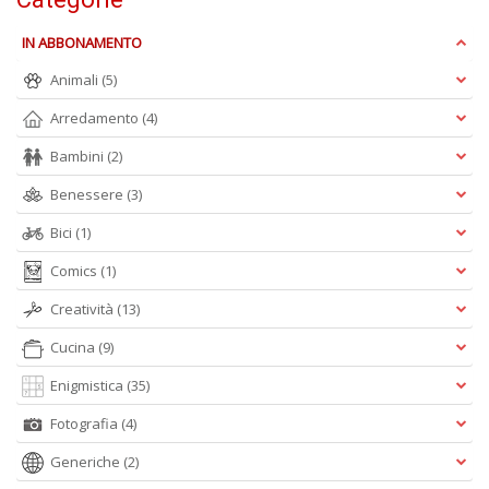
L
P
IN ABBONAMENTO
C
n
Animali
(5)
+
D
Arredamento
(4)
Bambini
(2)
Benessere
(3)
P
Bici
(1)
C
n
Comics
(1)
+
Creatività
(13)
D
Cucina
(9)
Enigmistica
(35)
Fotografia
(4)
Generiche
(2)