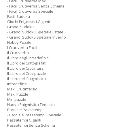
- Facili Cruciverba Maxi
- Facili Cruciverba Senza Schema
- Facili Cruciverba Speciale
Facili Sudoku
Giochi Enigmistici Giganti
Grandi Sudoku
- Grandi Sudoku Speciale Estate
- Grandi Sudoku Speciale Inverno
Hobby Puzzle
I Cruciverba Facili
Il Cruciverba
Il Libro degli Intradefiniti
Il Libro dei Crittografati
Il Libro dei Crucintarsi
Il Libro dei Crucipuzzle
Il Libro dell Enigmistica
Intradefiniti
Maxi Crucintarsio
Maxi Puzzle
Minipuzzle
Nuova Enigmistica Tedeschi
Parole e Passatempi
- Parole e Passatempi Speciale
Passatempi Giganti
Passatempi Senza Schema