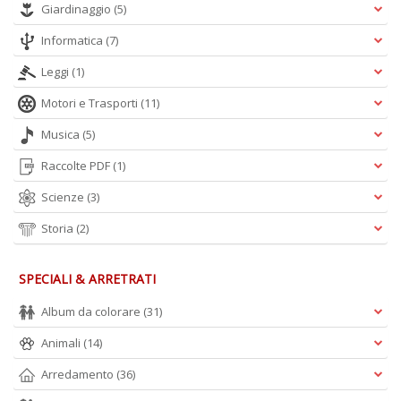
A
Giardinaggio
(5)
L
O
Informatica
(7)
C
n
Leggi
(1)
Motori e Trasporti
(11)
Musica
(5)
Raccolte PDF
(1)
Scienze
(3)
Storia
(2)
SPECIALI & ARRETRATI
Album da colorare
(31)
Animali
(14)
Arredamento
(36)