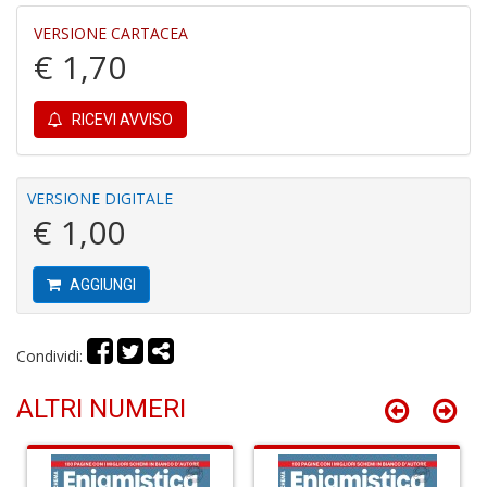
VERSIONE CARTACEA
€ 1,70
O
RICEVI AVVISO
B
Il
M
G
VERSIONE DIGITALE
S
€ 1,00
n
+
D
AGGIUNGI
Condividi:
Il
ALTRI NUMERI
g
ri
d
d