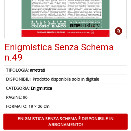
4
n
in
di
Enigmistica Senza Schema
n.49
TIPOLOGIA:
arretrati
4
DISPONIBILI:
Prodotto disponibile solo in digitale
n
CATEGORIA:
Enigmistica
c
c
PAGINE: 96
di
in
FORMATO: 19 × 26 cm
r
ENIGMISTICA SENZA SCHEMA È DISPONIBILE IN
ABBONAMENTO!