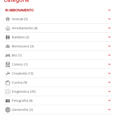
d
U
IN ABBONAMENTO
B
Animali
(5)
C
la
Arredamento
(4)
S
n
Bambini
(2)
+
D
Benessere
(3)
Bici
(1)
Comics
(1)
Creatività
(13)
Cucina
(9)
A
Enigmistica
(35)
L
O
Fotografia
(4)
C
n
Generiche
(2)