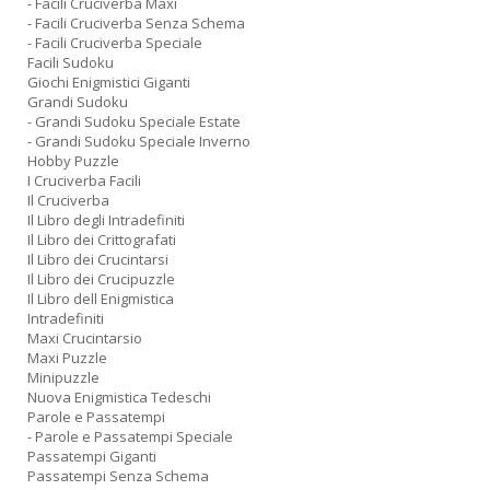
- Facili Cruciverba Maxi
- Facili Cruciverba Senza Schema
- Facili Cruciverba Speciale
Facili Sudoku
Giochi Enigmistici Giganti
Grandi Sudoku
- Grandi Sudoku Speciale Estate
- Grandi Sudoku Speciale Inverno
Hobby Puzzle
I Cruciverba Facili
Il Cruciverba
Il Libro degli Intradefiniti
Il Libro dei Crittografati
Il Libro dei Crucintarsi
Il Libro dei Crucipuzzle
Il Libro dell Enigmistica
Intradefiniti
Maxi Crucintarsio
Maxi Puzzle
Minipuzzle
Nuova Enigmistica Tedeschi
Parole e Passatempi
- Parole e Passatempi Speciale
Passatempi Giganti
Passatempi Senza Schema