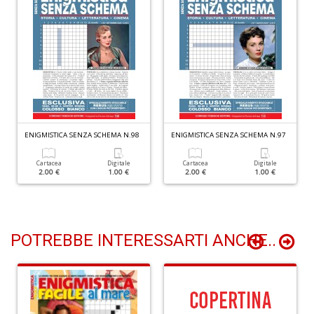
V
c
il
m
K
S
S
ENIGMISTICA SENZA SCHEMA N.98
ENIGMISTICA SENZA SCHEMA N.97
T
n
Cartacea
Digitale
Cartacea
Digitale
+
2.00 €
1.00 €
2.00 €
1.00 €
D
POTREBBE INTERESSARTI ANCHE..
R
+