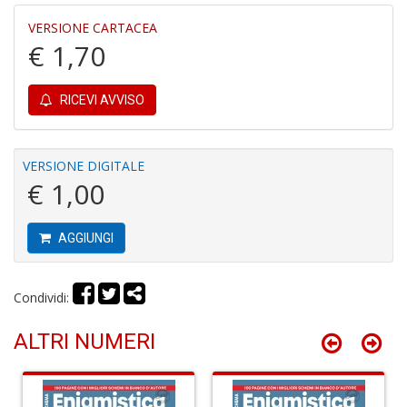
VERSIONE CARTACEA
€ 1,70
G
M
RICEVI AVVISO
H
n
+
VERSIONE DIGITALE
D
€ 1,00
AGGIUNGI
G
S
Condividi:
S
I
ALTRI NUMERI
n
+
D