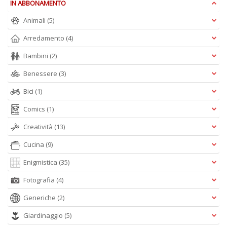
IN ABBONAMENTO
Animali
(5)
c
Arredamento
(4)
C
n
Bambini
(2)
+
Benessere
(3)
D
Bici
(1)
Comics
(1)
Creatività
(13)
Cucina
(9)
A
Enigmistica
(35)
L
O
Fotografia
(4)
C
Generiche
(2)
n
Giardinaggio
(5)