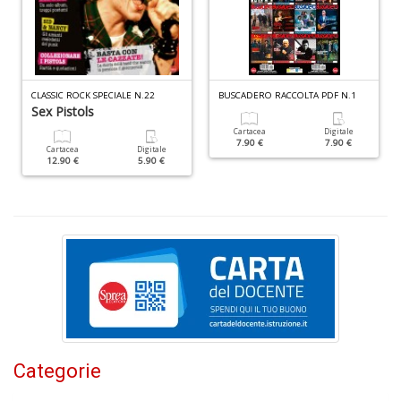
W
M
n
+
D
CLASSIC ROCK SPECIALE N.22
BUSCADERO RACCOLTA PDF N.1
Sex Pistols
Cartacea
Digitale
7.90 €
7.90 €
Cartacea
Digitale
12.90 €
5.90 €
I
e
c
I
M
P
al
U
n
+
D
Categorie