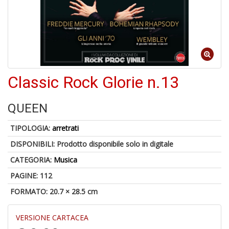
6
n
in
di
Classic Rock Glorie n.13
QUEEN
TIPOLOGIA:
arretrati
4
DISPONIBILI:
Prodotto disponibile solo in digitale
n
c
CATEGORIA:
Musica
c
di
PAGINE: 112
in
FORMATO: 20.7 × 28.5 cm
o
VERSIONE CARTACEA