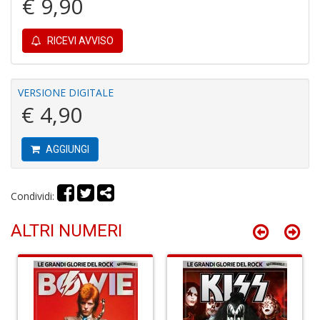
€ 9,90
RICEVI AVVISO
A
C
VERSIONE DIGITALE
2
A
€ 4,90
C
n
+
AGGIUNGI
D
Condividi:
ALTRI NUMERI
A
C
n
+
D