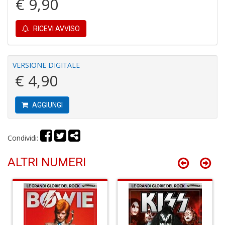
€ 9,90
RICEVI AVVISO
R
le
VERSIONE DIGITALE
t
€ 4,90
f
a
V
AGGIUNGI
C
N
n
Condividi:
+
D
ALTRI NUMERI
L
v
st