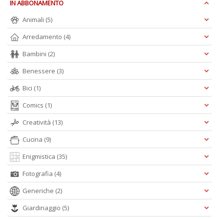
IN ABBONAMENTO
Animali
(5)
Arredamento
(4)
L
Bambini
(2)
Il
n
Benessere
(3)
+
Bici
(1)
D
Comics
(1)
Creatività
(13)
Cucina
(9)
Enigmistica
(35)
A
Fotografia
(4)
L
O
Generiche
(2)
C
Giardinaggio
(5)
n