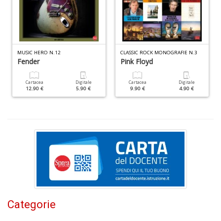
MUSIC HERO N.12
CLASSIC ROCK MONOGRAFIE N.3
F
Fender
Pink Floyd
V
B
Cartacea
Digitale
Cartacea
Digitale
d
12.90 €
5.90 €
9.90 €
4.90 €
e
n
+
D
Fa
C
n
Categorie
+
D