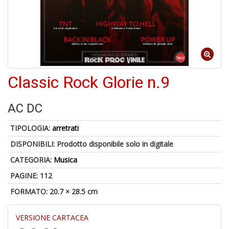
5
n
Classic Rock Glorie n.9
in
di
AC DC
TIPOLOGIA:
arretrati
DISPONIBILI:
Prodotto disponibile solo in digitale
CATEGORIA:
Musica
U
a
PAGINE: 112
c
FORMATO: 20.7 × 28.5 cm
S
T
VERSIONE CARTACEA