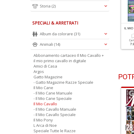
Storia
(2)
SPECIALI & ARRETRATI
L MIO CAVALLO N.407
IL MIO CAVALLO N.406
IL MIO
jord, Il Re Del Nord
Purosangue Arabo
Album da colorare
(31)
Car
Animali
(14)
7.
Cartacea
Digitale
Cartacea
Digitale
5.90 €
2.90 €
5.90 €
2.90 €
Abbonamento cartaceo Il Mio Cavallo +
il mio primo cavallo in digitale
Amici di Casa
Argos
POTR
Gatto Magazine
- Gatto Magazine Razze Speciale
Il Mio Cane
- Il Mio Cane Manuale
- Il Mio Cane Speciale
Il Mio Cavallo
- Il Mio Cavallo Manuale
- Il Mio Cavallo Speciale
Il Mio Pony
L Arca di Noe
Speciale Tutte le Razze