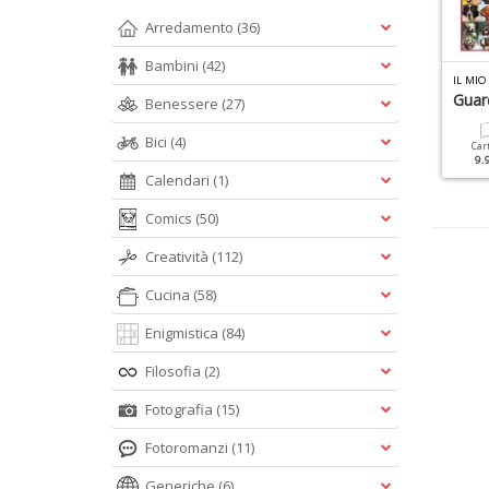
Arredamento
(36)
Bambini
(42)
L MIO CAVALLO SPECIALE N.1
IL MIO CANE SPECIALE N.22
IL MIO
l Mio Primo Cavallo
Educazione Del Cane
Guar
Benessere
(27)
Bici
(4)
Cartacea
Digitale
Cartacea
Digitale
Car
9.90 €
4.90 €
9.90 €
4.90 €
9.
Calendari
(1)
Comics
(50)
Creatività
(112)
Cucina
(58)
Enigmistica
(84)
Filosofia
(2)
Fotografia
(15)
Fotoromanzi
(11)
Generiche
(6)