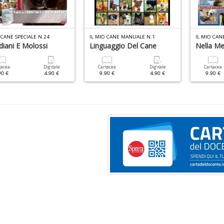
 CANE SPECIALE N.24
IL MIO CANE MANUALE N.1
IL MIO CAN
diani E Molossi
Linguaggio Del Cane
Nella Me
tacea
Digitale
Cartacea
Digitale
Cartacea
90 €
4.90 €
9.90 €
4.90 €
9.90 €