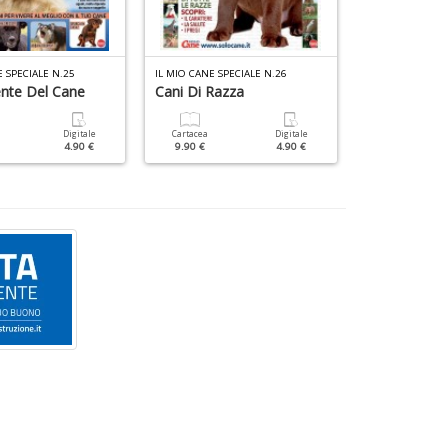
E SPECIALE N.25
IL MIO CANE SPECIALE N.26
IL MIO CANE SPE
nte Del Cane
Cani Di Razza
Enciclopedia
Digitale
Cartacea
Digitale
Cartacea
4.90 €
9.90 €
4.90 €
9.90 €