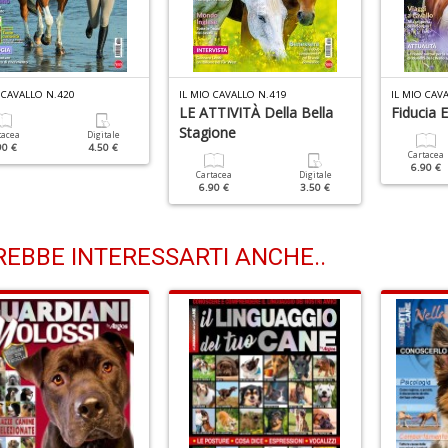
 CAVALLO N.420
IL MIO CAVALLO N.419
IL MIO CAV
LE ATTIVITÀ Della Bella
Fiducia 
Stagione
tacea
Digitale
90 €
4.50 €
Cartacea
6.90 €
Cartacea
Digitale
6.90 €
3.50 €
EBBE INTERESSARTI ANCHE..