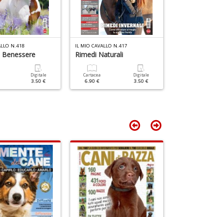
D
ALLO N.418
IL MIO CAVALLO N.417
IL MIO CAVALLO 
E Benessere
Rimedi Naturali
A Scuola Di
Digitale
Cartacea
Digitale
Cartacea
3.50 €
6.90 €
3.50 €
5.90 €