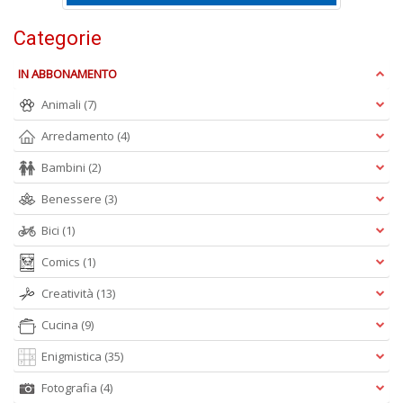
R
n
Categorie
+
D
IN ABBONAMENTO
Animali
(7)
Arredamento
(4)
D
Bambini
(2)
Q
n
Benessere
(3)
+
D
Bici
(1)
Comics
(1)
Creatività
(13)
Cucina
(9)
Enigmistica
(35)
A
Fotografia
(4)
L