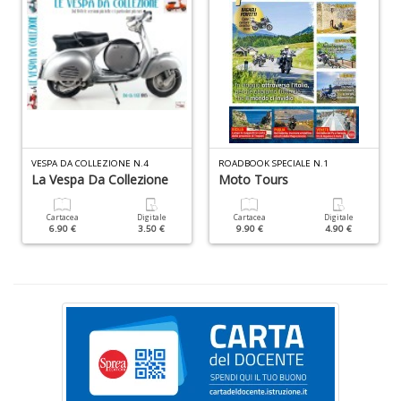
V
I
VESPA DA COLLEZIONE N.4
ROADBOOK SPECIALE N.1
M
La Vespa Da Collezione
Moto Tours
e
c
e
Cartacea
Digitale
Cartacea
Digitale
6.90 €
3.50 €
9.90 €
4.90 €
n
+
D
T
P
C