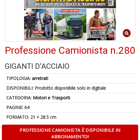
o
U
a
Professione Camionista n.280
di
a
GIGANTI D'ACCIAIO
TIPOLOGIA:
arretrati
DISPONIBILI:
Prodotto disponibile solo in digitale
CATEGORIA:
Motori e Trasporti
U
PAGINE: 64
M
FORMATO: 21 × 28.5 cm
in
C
PROFESSIONE CAMIONISTA È DISPONIBILE IN
p
u
ABBONAMENTO!