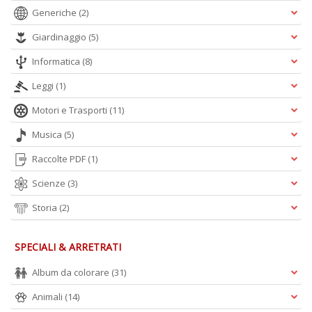
O
Generiche
(2)
C
n
Giardinaggio
(5)
Informatica
(8)
Leggi
(1)
Motori e Trasporti
(11)
Musica
(5)
Raccolte PDF
(1)
Scienze
(3)
Storia
(2)
SPECIALI & ARRETRATI
Album da colorare
(31)
Animali
(14)