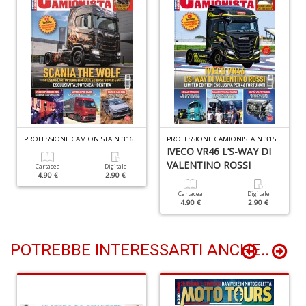
G
S
S
E
n
+
D
PROFESSIONE CAMIONISTA N.316
PROFESSIONE CAMIONISTA N.315
IVECO VR46 L’S-WAY DI
VALENTINO ROSSI
Cartacea
Digitale
4.90 €
2.90 €
S
Cartacea
Digitale
4.90 €
2.90 €
di
m
P
M
POTREBBE INTERESSARTI ANCHE..
M
n
+
D