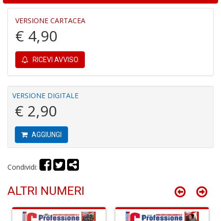
a
-
VERSIONE CARTACEA
C
€ 4,90
RICEVI AVVISO
VERSIONE DIGITALE
It
€ 2,90
d
S
D
AGGIUNGI
di
C
la
S
Condividi:
n
+
ALTRI NUMERI
D